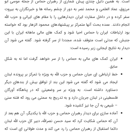
است. به همین دلیل چندی پیش شماری از رهبران حماس از جمله موسی ابو
مرزوق، عماد العلمی و محمد نصر به دور از چشم رسانه ها و خبرنگاران به بیروت
سفر کرده و در داخل سفارت ایران دیدارهایی را با مقام های ایرانی و حزب الله
انجام دادند. عمده بحث آنها متمرکز بر پیشنهادهای محمود الزهار بود که خواسته
بود ارتباطات ایران با حماس احیا شود و کمک های مالی ماهانه ایران با این
جنبش که مدتی است متوقف شده، مجددا از سر گرفته شود. گفته می شود آن
دیدار به نتایج ایجابی زیر رسیده است:
ایران کمک های مالی به حماس را از سر خواهد گرفت اما نه به شکل
سابق.
خط ارتباطی ای میان حماس و حزب الله به ویژه با تمرکز بر پرونده لبنان
ایجاد می شود که گفته می شود این بند از توافق بیش از بندهای دیگر
دستاورد داشته است. به ویژه بر سر وضعیتی که در پناهگاه آورگان
فلسطینی در لبنان جریان دارد و به تدریج به سمتی می رود که فتنه سنی
– شیعی به آن جا نیز کشیده شود.
آماده سازی برای دیدار رهبران حماس و حزب الله با یکدیگر، آن هم بعد از
آن که حماس شکایت کرد که سید حسن نصرالله، دبیر کل حزب الله لبنان
دائما استقبال از رهبران حماس را رد می کند و مدت طولانی ای است که