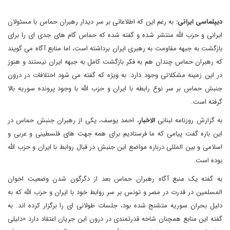
دیپلماسی ایرانی:
به رغم این که اطلاعاتی بر سر دیدار رهبران حماس با مسئولان
ایرانی و حزب الله منتشر شده و گفته شده که حماس گام های جدی ای را برای
بازگشت به جبهه مقاومت به رهبری ایران برداشته است، اما منابع آگاه می گویند
که رهبران حماس چندان هم به فکر بازگشت کامل به جبهه ایران نیستند و هنوز
در این زمینه مشکلاتی وجود دارد. به ویژه که گفته می شود اختلافات در درون
جنبش حماس بر سر نوع رابطه با ایران و حزب الله با وجود پرونده سوریه بالا
گرفته است.
به گزارش روزنامه لبنانی
الاخبار
، احمد یوسف، یکی از رهبران جنبش حماس در
این باره گفت پیامی که ما فرستادیم برای همه جهت های فلسطینی و عربی و
اسلامی و بین المللی درباره مواضع این جنبش در قبال روابط با ایران و حزب الله
بوده است.
به گفته یک منبع آگاه رهبران حماس بعد از دگرگون شدن وضعیت اخوان
المسلمین در قدرت در مصر و تونس بر سر روابط خود با ایران و حزب الله که به
دلیل بحران سوریه متشنج شده بود، جلسات طولانی ای را برگزار کرده اند. به
گفته این منابع همچنان شاخه قدرتمندی در درون این جریان اعتقاد دارد «دلیلی