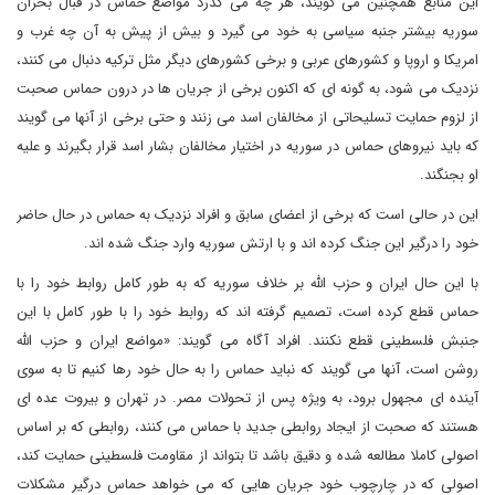
این منابع همچنین می گویند، هر چه می گذرد مواضع حماس در قبال بحران
سوریه بیشتر جنبه سیاسی به خود می گیرد و بیش از پیش به آن چه غرب و
امریکا و اروپا و کشورهای عربی و برخی کشورهای دیگر مثل ترکیه دنبال می کنند،
نزدیک می شود، به گونه ای که اکنون برخی از جریان ها در درون حماس صحبت
از لزوم حمایت تسلیحاتی از مخالفان اسد می زنند و حتی برخی از آنها می گویند
که باید نیروهای حماس در سوریه در اختیار مخالفان بشار اسد قرار بگیرند و علیه
او بجنگند.
این در حالی است که برخی از اعضای سابق و افراد نزدیک به حماس در حال حاضر
خود را درگیر این جنگ کرده اند و با ارتش سوریه وارد جنگ شده اند.
با این حال ایران و حزب الله بر خلاف سوریه که به طور کامل روابط خود را با
حماس قطع کرده است، تصمیم گرفته اند که روابط خود را با طور کامل با این
جنبش فلسطینی قطع نکنند. افراد آگاه می گویند: «مواضع ایران و حزب الله
روشن است، آنها می گویند که نباید حماس را به حال خود رها کنیم تا به سوی
آینده ای مجهول برود، به ویژه پس از تحولات مصر. در تهران و بیروت عده ای
هستند که صحبت از ایجاد روابطی جدید با حماس می کنند، روابطی که بر اساس
اصولی کاملا مطالعه شده و دقیق باشد تا بتواند از مقاومت فلسطینی حمایت کند،
اصولی که در چارچوب خود جریان هایی که می خواهد حماس درگیر مشکلات