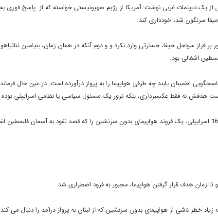
ه نقل از یک دیپلمات غربی نوشت: آمریکا از رژیم صهیونیستی خواسته که از پاسخ فوری به 
یفا سرنگون شد، خودداری کند.
ر بر فراز سواحل حیفا، خسارتی وارد نکرد و و دوم آنکه در همان زمان، بنیامین نتانیا
فلسطین اشغالی بود.
ز پاسخگویی اطمینان یابند چه طرفی هواپیما را به پرواز درآورده است. در عین حال فرمان
ست هدفش نه فقط عکسبرداری، بلکه ترور یک مسئول سیاسی یا نظامی اسراییلی بوده ب
ارتش رژیم صهیونیستی روز پنجشنبه اعلام کرد که جنگنده های اف 16 اسراییلی، یک فروند هواپیمای بدون سرنشین را که قصد نفوذ به آسمان فلسطی
هو تا زمان هدف قرار گرفتن هواپیما، مجبور به فرود اضطراری شد.
زیاد خطر ناشی از هواپیمای بدون سرنشین که از لبنان به پرواز درآمد را دنبال می کند