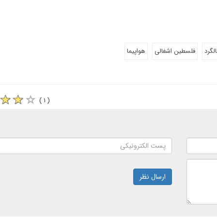
الگرد
فلسطین اشغالی
هواپیما
( ۱ )
ارسال نظر