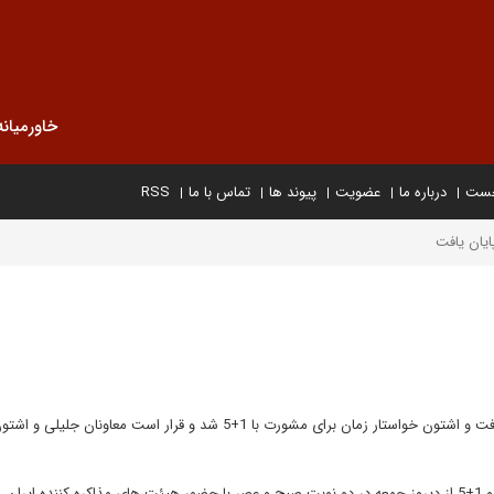
خاورمیانه
خست
درباره ما
عضویت
پیوند ها
تماس با ما
RSS
نوبت چهارم مذاکرات ایران و گروه 1+5 در آلماتی قزاقستان پایان یافت و اشتون خواستار زمان برای مشورت با 1+5 شد و قرار است معاونان جلیل
به آلماتی، مذاکرات ایران و 1+5 از دیروز جمعه در دو نوبت صبح و عصر با حضور هیئت های مذاکره کننده ایر