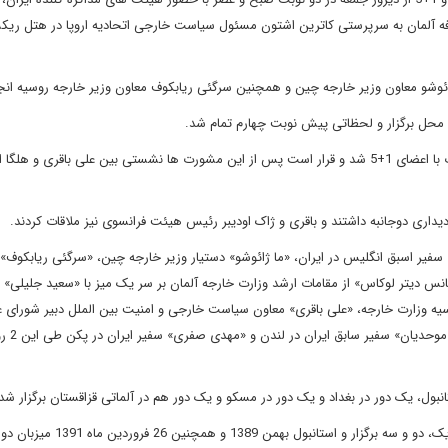
ضافه آلمان به سرپرستی کاترین اشتون مسئول سیاست خارجی اتحادیه اروپا در هتل ر
 ژائوشو معاون وزیر خارجه چین و همچنین سرگئی ریابکوف معاون وزیر خارجه روسیه انج
 محل برگزار و لحظاتی پیش نوبت چهارم تمام شد.
کاترین اشتون پس از پایان نوبت چهارم خواستار زمان برای مشورت با اعضای 1+5 شد و قرار است پس از این مشورت ها نشستی بین علی باقری 
یداری دوجانبه داشتند و باقری و ژاک اودیبر رئیس هیئت فرانسوی نیز ملاقات کردند.
یر اسبق انگلیس در ایران، «ما ژائوشو» دستیار وزیر خارجه چین، «سرگئی ریابکوف»
انس دیتر لوکاس» از مقامات ارشد وزارت خارجه آلمان بر سر یک میز با «سعید جلیلی» د
یه وزارت خارجه، «علی باقری» معاون سیاست خارجی و امنیت بین الملل دبیر شورای ع
امنیت ملی، «حمیدرضا عسگ
تیر ماه 1387، مهر ماه 1388، آذر ماه 1389 به ترتیب مذاکرات ژنو یک، دو و سه برگزار و استانبو