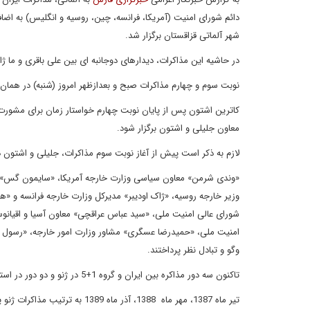
دائم شورای امنیت (آمریکا، فرانسه، چین، روسیه و انگلیس) به ا
شهر آلماتی قزاقستان برگزار شد.
در حاشیه این مذاکرات، دیدارهای دوجانبه ای بین علی باقری و ما
نوبت سوم و چهارم مذاکرات صبح و بعدازظهر امروز (شنبه) در همان
معاون جلیلی و اشتون برگزار شود.
لازم به ذکر است پیش از آغاز نوبت سوم مذاکرات، جلیلی و اشتون د
«وندی شرمن» معاون سیاسی وزارت خارجه آمریکا، «سایمون گس» سف
وزیر خارجه روسیه، «ژاک اودیبر» مدیرکل وزارت خارجه فرانسه و «ه
شورای عالی امنیت ملی، «سید عباس عراقچی» معاون آسیا و اقیانوس
وگو و تبادل نظر پرداختند.
تاکنون سه دور مذاکره بین ایران و گروه 1+5 در ژنو و دو دور در استانبول، یک دور در بغداد و یک دور در مسکو و یک دور هم در آلماتی قزاقستان برگزار شده است.