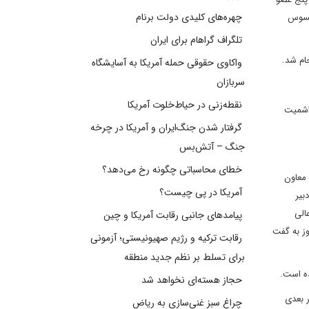
چهره‌های کلیدی دولت برنام
یکسوس
تلگراف گراهام برای ایران
ام شد.
واکاوی حقوقی حمله آمریکا به آسایشگاه
سربازان
نقطه‌زنی در حیاط‌خلوت آمریکا
و هلگا اشمیت
گرفتار شدن جنگ‌ایران و آمریکا در چرخه
جنگ – آتش‌بس
خطای محاسباتی چگونه رخ می‌دهد؟
 معاون
آمریکا در پی چیست؟
بیر
الی
پیامدهای جانبی رقابت آمریکا و چین
ری» مشاور وزارت امور خارجه، «رسول موحدیان» سفیر سابق ایران در لندن و «مهدی صفری» سفیر ایران در پکن طی این 2 روز به گفت
رقابت ترکیه و رژیم صهیونیستی؛ آزمونی
برای تسلط بر نظم جدید منطقه
حجاز هسته‌ای نخواهد شد
ل بهمن 1389 و همچنین 26 فروردین ماه 1391 میزبان دور بعدی
چراغ سبز غنی‌سازی به ریاض