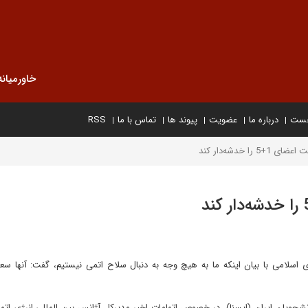
خاورمیانه
خست
درباره ما
عضویت
پیوند ها
تماس با ما
RSS
ا خدشه‌دار کند
ی با بیان اینکه ما به هیچ وجه به دنبال سلاح اتمی نیستیم، گفت: آنها سعی 
نشجویان ایران (ایسنا)، در خصوص اتهامات اخیر مدیرکل آژانس بین المللی انرژی اتم