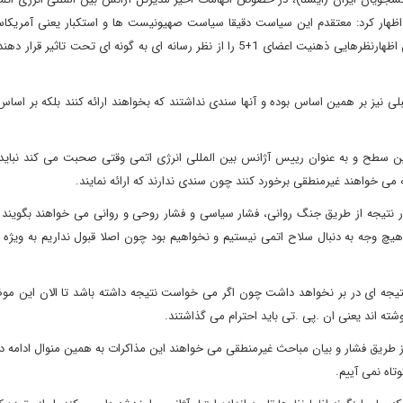
ن، اظهار کرد: معتقدم این سیاست دقیقا سیاست صهیونیست ها و استکبار یعنی آمریکا
زمانی مذاکرات ایران با 1+5 آغاز می شود می خواهند با بیان چنین اظهارنظرهایی ذهنیت اعضای 1+5 را از نظر رسانه ای به گونه ای تحت 
بلی نیز بر همین اساس بوده و آنها سندی نداشتند که بخواهند ارائه کنند بلکه بر اساس
ین سطح و به عنوان رییس آژانس بین المللی انرژی اتمی وقتی صحبت می کند نباید
 می خواهند غیرمنطقی برخورد کنند چون سندی ندارند که ارائه نمایند.
تیجه از طریق جنگ روانی، فشار سیاسی و فشار روحی و روانی می خواهند بگویند ک
 هیچ وجه به دنبال سلاح اتمی نیستیم و نخواهیم بود چون اصلا قبول نداریم به ویژه ا
تیجه ای در بر نخواهد داشت چون اگر می خواست نتیجه داشته باشد تا الان این موض
وشته اند یعنی ان .پی .تی باید احترام می گذاشتند.
از طریق فشار و بیان مباحث غیرمنطقی می خواهند این مذاکرات به همین منوال ادامه د
وتاه نمی آییم.