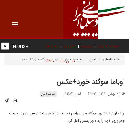
Toggle
vigation
صفحه نخست
درباره ما
عضویت
پیوند ها
ENGLISH
صفحه‌اصلی
اخبار
سرخط اخبار
اوباما سوگند خورد+عکس
تماس با ما
RSS
اوباما سوگند خورد+عکس
۰۲ بهمن ۱۳۹۱ | ۱۲:۰۳
کد : ۱۹۱۱۸۱۲
سرخط اخبار
اراک اوباما با ادای سوگند طی مراسم تحلیف در کاخ سفید دومین دوره ریاست
جمهوری خود را به طور رسمی آغاز کرد.