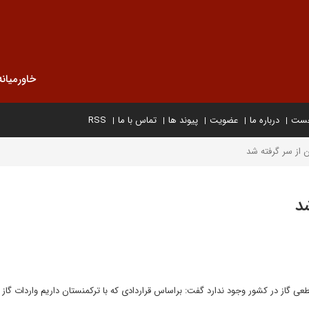
خاورمیانه
خست
درباره ما
عضویت
پیوند ها
تماس با ما
RSS
ن از سر گرفته شد
شد
عی گاز در کشور وجود ندارد گفت: براساس قراردادی که با ترکمنستان داریم واردات گاز ا