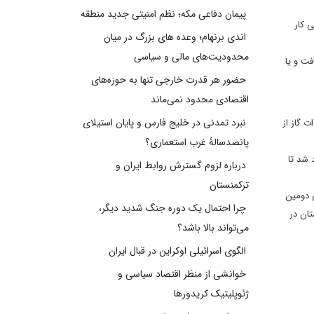
پیمان دفاعی مکه؛ نظم امنیتی جدید منطقه
 کار
اندی برنهام؛ وعده های بزرگ در میان
محدودیت‌های مالی و سیاسی
فت و یا
حضور هر قدرت خارجی تنها به حوزه‌های
اقتصادی محدود نمی‌ماند
نبرد تمدنی در خلیج فارس و پایان استیلای
 گاز از
پانصدسالۀ غرب استعماری؟
یران متعهد شد تا
درباره لزوم گسترش روابط ایران و
ترکمنستان
ران سه بار اقدام به قطع گاز کرده است که برای بار اول در زمستان سال 86،و برای دومین
چرا احتمال یک دوره جنگ شدید دیگر،
تان در
می‌تواند بالا باشد؟
الگوی اسرائیلی اوکراین در قبال ایران
خوانشی از منظر اقتصاد سیاسی و
ژئوپلیتیک کریدورها