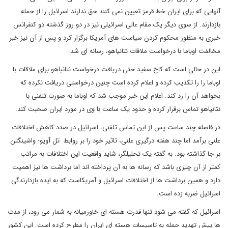
آنهایی که برای ایران خط قرمز تعیین نمی کنند حق ندارند اسرائیل را از حمله
بازدارند. از سوی دیگر یک مقام عالی اسرائیلی نیز در دو روز گذشته دو کنفرانس
خبری به منظور محکوم کردن سیاست های آمریکا برگزار کرد و پس از آن نیز خبر
مخالفت اوباما با درخواست ملاقات نتانیاهو، رسانه ای شد.
این در حالی است که کاخ سفید حتی دریافت درخواست نتانیاهو برای ملاقات با
اوباما را را تکذیب کرده و اعلام کرده است چنین درخواستی دریافت نکرده که
بخواهد آن را رد کند. اعلام این خبر موجب شد که اوباما به صورت تلفنی با
نتانیاهو تماس برقرار کرده و حدود یک ساعت با وی در مورد ایران صحبت کند.
در فاصله چند ساعت پس از این تماس تلفنی، اسرائیل در صدد کاهش اختلافات
علنی برآمد اما چند هفته درگیری علنی، تاثیر خود را بر روابط تل آویو- واشینگتن
بر جا گذاشته بود. به گفته یک تحلیلگر، شاید واقعیت این اختلافات به مراتب
کمتر از آن چیزی باشد که رسانه ها به آن پرداخته اند اما برداشت ها نیز اهمیت
دارد و همین برداشت ها از اختلافات اسرائیل و آمریکاست که به ایده بازدارندگی
اسرائیل ضربه زده است.
اسرائیل که گفته می شود تنها قدرت هسته ای خاورمیانه به شمار می رود، از مدت
ها پیش تهدید حمله به تاسیسات هسته ای ایران را مطرح کرده است. این کشور