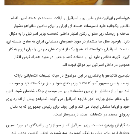
دیپلماسی ایرانی:
تنش علنی بین اسرائیل و ایالات متحده در هفته اخیر، اقدام
نظامی یکجانبه علیه تاسیسات هسته ای ایران را برای بنامین نتانیاهو دشوار
ساخته و ریسک زیر سئوال رفتن اعتبار داخلی نخست وزیر اسرائیل را به دنبال
دارد. باوجود سال ها هشدار در مورد خطرهای دستیابی ایران به سلاح هسته ای،
مقامات اسرائیلی نتوانسته اند هیچ یک از قدرت های جهانی را برای لزوم به کار
گیری گزینه نظامی علیه ایران متقاعد کنند و حتی در مورد همراه کردن افکار
عمومی در داخل اسرائیل نیز موفق نبوده اند.
بنیامین نتانیاهو با پافشاری بر این موضوع در میانه تبلیغات انتخاباتی باراک
اوباما، رئیس جمهور آمریکا انتقاد وزیر دفاع خود را نیز برانگیخته کرد و موجب
شد تهران از تماشای نزاع بین دشمنانش بر سر موضوع جنگ شادمان شود. آلون
لیل، مقام سابق وزارت امور خارجه اسرائیل می گوید، نتانیاهو بیش از اندازه برای
خود و اوباما مشکل ایجاد می کند و این روند برای رئیس جمهوری که به دنبال
پیروزی مجدد در انتخابات است، دردسرساز است.
به گزارش
رویترز
، نخست وزیر اسرائیل که از سرباز زدن واشینگتن در مورد تعیین
خطوط قرمز برای ایران به تنگ آمده روز سه شنبه در نطقی آتشین مدعی شد