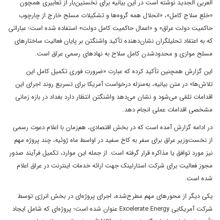
العربی الجدید نوشته است در این بیانیه برای نخستین‌بار از تعابیری همچون
«خلع سلاح کامل»، «انحلال همه گروه‌ها و تشکیلات مسلح خارج از چارچوب
حاکمیت دولت عراق» و «اعمال حاکمیت کامل دولت» استفاده شده است؛ عباراتی
که به اعتقاد تحلیلگران نشان‌دهنده تأکید واشنگتن بر پایان فعالیت ساختارهای
مسلح موازی و محدودشدن کامل سلاح به نهادهای رسمی عراق است.
این گزارش همچنین تأکید کرده که عبارت «ضرورت فوری تکمیل کامل این
تلاش‌ها» در متن بیانیه، به‌منزله درخواست آمریکا برای تسریع روند اجرای این
اقدامات تلقی می‌شود و نشان می‌دهد واشنگتن انتظار دارد بغداد در بازه زمانی
مشخصی اقدامات عملی انجام دهد.
در ادامه گزارش آمده است که در بخش اقتصادی، هم‌زمان با اعلام دعوت رسمی
از نخست‌وزیر عراق برای سفر به کاخ سفید در اواسط ماه ژوئیه، چند پروژه مهم
نیز مورد توافق یا مذاکره قرار گرفته است. از جمله این موارد، تکمیل فرآیند صدور
مجوز فعالیت برای شرکت استارلینک جهت ارائه خدمات اینترنت در عراق اعلام
شده است.
یکی دیگر از محورهای مهم مطرح‌شده، اجرای پروژه‌ای در بخش انرژی توسط
شرکت آمریکایی Excelerate Energy عنوان شده است؛ پروژه‌ای که شامل ایجاد