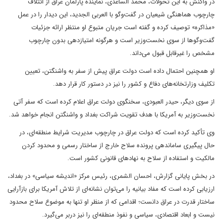
در واکنش به این تحولات، محمد الساعدی، نماینده پارلمان عراق از ائتلاف
چارچوب هماهنگی شیعیان در گفت‌وگو با العربی الجدید، این دیدار را در عمل
«مذاکره» توصیف کرده و گفته است جریان متبوع او منتظر ارائه جزئیات
گفت‌وگوها از سوی نخست‌وزیر است و هرگونه امتیازدهی بدون چارچوب
مشخص را غیرقابل قبول می‌داند.
او همچنین احتمال داده است دولت عراق پیش از سفر به واشنگتن، تعیین
تکلیف وزارتخانه‌های دفاع و کشور را نیز در دستور کار قرار دهد.
از سوی دیگر، حیدر العبودی، سخنگوی دولت عراق اعلام کرده است که سفر آتی
نخست‌وزیر به آمریکا با هدف تقویت شراکت بغداد و واشنگتن انجام خواهد شد.
وی تأکید کرده است که دولت عراق در چارچوب مدیریت شرایط منطقه‌ای، در
حال پیگیری ساماندهی پرونده سلاح خارج از ساختار رسمی و محدود کردن
مالکیت و استفاده از سلاح به نهادهای قانونی کشور است.
در بخش پایانی گزارش، احسان الشمری، رئیس مرکز «اندیشه سیاسی» در بغداد،
ارزیابی کرده است که مفاد بیانیه را می‌توان نشانه‌ای از تلاش آمریکا برای بازآرایی
ساختار قدرت در عراق دانست؛ اقدامی که از منظر او تنها به موضوع سلاح محدود
نیست و ابعاد اقتصادی، سیاسی و نفوذ منطقه‌ای را نیز دربر می‌گیرد.