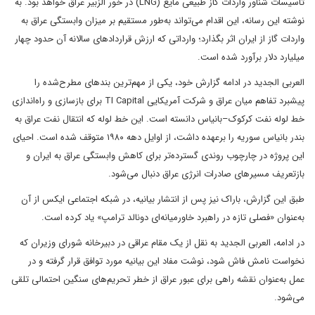
تأسیسات شناور واردات گاز طبیعی مایع (LNG) در خور الزبیر عراق خواهد بود. به
نوشته این رسانه، این اقدام می‌تواند به‌طور مستقیم بر میزان وابستگی عراق به
واردات گاز از ایران اثر بگذارد؛ وارداتی که ارزش قراردادهای سالانه آن حدود چهار
میلیارد دلار برآورد شده است.
العربی الجدید در ادامه گزارش خود، یکی از مهم‌ترین بندهای مطرح‌شده را
پیشبرد تفاهم میان عراق و شرکت آمریکایی TI Capital برای بازسازی و راه‌اندازی
خط لوله نفت کرکوک–بانیاس دانسته است. این خط لوله که انتقال نفت عراق به
بندر بانیاس سوریه را برعهده داشت، از اوایل دهه ۱۹۸۰ متوقف شده است. احیای
این پروژه در چارچوب روندی گسترده‌تر برای کاهش وابستگی عراق به ایران و
بازتعریف مسیرهای صادرات انرژی عراق دنبال می‌شود.
طبق این گزارش، باراک نیز پس از انتشار بیانیه، در شبکه اجتماعی ایکس از آن
به‌عنوان «فصلی تازه در راهبرد خاورمیانه‌ای دونالد ترامپ» یاد کرده است.
در ادامه، العربی الجدید به نقل از یک مقام عراقی در دبیرخانه شورای وزیران که
نخواست نامش فاش شود، نوشت مفاد این بیانیه مورد توافق قرار گرفته و در
عمل به‌عنوان نقشه راهی برای عبور عراق از خطر تحریم‌های سنگین احتمالی تلقی
می‌شود.