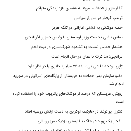
گذار خزر از «حاشیه امن» به «فضای بازدارندگی متراکم
ترامپ گرفتار در شن‌زار سیاسی
حمله موشکی به کشتی اماراتی در تنگه هرمز
تماس تلفنی نخست وزیر ارمنستان با رئیس جمهور آذربایجان
هشدار حماس نسبت به تشدید شهرک‌سازی در بیت‌ لحم
عراقچی: مذاکرات با عمان در حال انجام است
ژاپن بودجه دفاعی بی‌سابقه ۵۶ میلیارد دلاری را در نظر دارد
عضو سازمان بدر: حملات به عربستان از پایگاه‌های اسرائیلی در سوریه
انجام شد
رویترز: عربستان ۸۶ درصد از موشک‌های پاتریوت خود را استفاده کرده
است
کنترل ایوانوفکا در خارکیف اوکراین به دست ارتش روسیه افتاد
انفجار یک پهپاد در خاک بلغارستان نزدیک مرز رومانی
درگیری شدید میان ارتش یمن و شبه نظامیان وابسته به عربستان