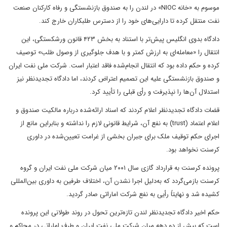
موسوم به «خانه NIOC» در لندن را به صندوق بازنشستگی و رفاه کارکنان صنعت
نفت منتقل کرده تا دارایی‌های خود را از دسترس طلبکاران خارج کند.
دادگاه بدوی انگلیس پیش‌تر با استناد به بخش ۴۲۳ قانون ورشکستگی، این
انتقال را «معامله‌ای به ارزش کمتر و با هدف جلوگیری از وصول طلب» توصیف
کرده و حکم داده بود که انتقال انجام‌شده فاقد اعتبار است. شرکت ملی نفت ایران
و صندوق بازنشستگی علیه این تصمیم اعتراض کردند، اما دادگاه تجدیدنظر نیز
استدلال آن‌ها را نپذیرفت و رأی قبلی را تأیید کرد.
قضات دادگاه تجدیدنظر اعلام کردند که اسناد ارائه‌شده درباره مالکیت صندوق و
اعلام اعتماد (trust) به نفع آن، شرایط قانونی لازم را نداشته و بنابراین مانع از
اجرای حکم توقیف ملک برای جبران بخشی از غرامت تعیین‌شده در داوری
کرسنت نخواهد بود.
پرونده کرسنت به قرارداد گازی سال ۲۰۰۱ میان شرکت ملی نفت ایران و گروه
کرسنت بازمی‌گردد که به‌دلیل اجرا نشدن آن، اختلاف طرفین به داوری بین‌المللی
کشیده شد و نهایتاً رأیی به نفع شرکت اماراتی صادر گردید.
حکم اخیر دادگاه تجدیدنظر لندن تازه‌ترین تحول در روند طولانی این پرونده
است که بیش از دو دهه میان شرکت ملی نفت ایران و طرف اماراتی در محاکم و