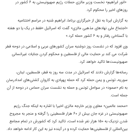
«انور ابراهیم» نخست وزیر مالزی حملات رژیم صهیونیستی به ۶ کشور در
روزهای اخیر را محکوم کرد.
به گزارش ایرنا به نقل از خبرگزاری برناما، ابراهیم شنبه در مراسم اختتامیه
«اجتماع ملی نهادهای مذهبی مالزی» گفت که اسرائیل «فقط در یک یا دو هفته
با گستاخی رفتار و به ۶ کشور حمله کرد.»
وی افزود که در نشست روز دوشنبه سران کشورهای عربی و اسلامی در دوحه قطر
شرکت می کند بر حمایت مالی از فلسطین و محکوم کردن جنایات غیرانسانی
صهیونیست‌ها تاکید خواهد کرد.
رسانه‌ها گزارش دادند که اسرائیل در مدت سه روز به قطر، فلسطین، لبنان،
سوریه، تونس و یمن حمله کرد که حمله پهپادی به کاروان کشتی‌های امدادرسان
به نام «صمود» در سواحل تونس و حمله به نشست سران حماس در دوحه از آن
جمله است.
«محمد عالمین» معاون وزیر خارجه مالزی اخیرا با اشاره به اینکه جنگ رژیم
صهیونیستی در غزه جان بیش از ۶۰ هزار فلسطینی را گرفته و منجر به مجروح
شدن نزدیک به ۱۵۰ هزار نفر شده است، تاکید کرد که کشورش در تمام مجامع
بین‌المللی از فلسطینی‌ها حمایت کرده و در آینده نیز به این کار ادامه خواهد داد.