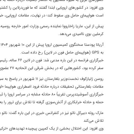
وی افزود: در کشورهای اروپایی ابتدا گفتند که ما فون‌درلاین را
است هواپیمای حامل وی سقوط کند؛ در نهایت، مقامات اروپایی، خود ا
پیش از این، ماریا زاخارووا نماینده رسمی وزارت امور خارجه روسیه
کرملین بوی ناامیدی می‌دهد.
آ
به GPS (هواپیمای حامل فون در لاین) رخ داده است.
خبرگزاری فرانسه 
سفر کرده بود، کشورهایی که در بخش شرقی این اتحادیه ۲۷ عضوی قرار دارند و بیشتر در معرض «تهدیدات ترکیبی روسیه» مواجه اند.
روسن ژلیازکوف نخست‌وزیر بلغار
مقامات بلغارستانی تحقیقات درباره حادثه فرود اضطراری هواپیما «اور
خبرگزاری آسوشیتدپرس تقریباً ۸۰ حادثه مش
حمله و حادثه خرابکاری از آتش‌سوزی گرفته تا تلاش برای ترور را ب
مارک روته دبیرکل ناتو نیز در کنفرانس خبری در این باره گفت: ناتو ب
تلاش می‌کند
وی افزود: این اختلال بخشی از یک کمپین پیچیده تهدیدهای «ترکی