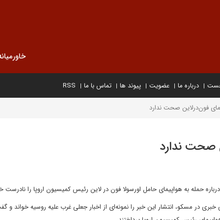
خاورمیانه
خست
درباره ما
عضویت
پیوند ها
تماس با ما
RSS
یمای فون‌درلاین صحت ندارد
ن صحت ندارد
 درباره حمله به هواپیمای حامل اورسولا فون در لاین رئیس کمیسیون اروپا را نادرست خو
خبری در مسکو، انتشار این خبر را نمونه‌ای از اخبار جعلی غرب علیه روسیه خواند و گف
واپیمای رئیس کمیسیون اروپا پرداختند.