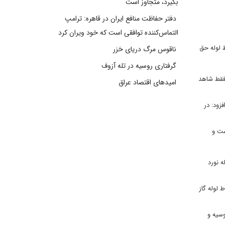
بگیرد، متجاوز است
دفتر حفاظت منافع ایران در قاهره: ترامپ
التماس‌کننده توافقی است که خود ویران کرد
لوله‌ حق
ناقوس مرگ دریای خزر
گرفتاری روسیه در تله آزوف
حقیقات مربوط به انفجار خطوط لوله گاز نورد استریم یک و ۲، گفت: ما فقط شاهد
امیدهای اقتصاد عراق
زود: در
ست و
ه نورد
ه را برروی خطوط لوله گاز
ه پس از شروع جنگ روسیه و