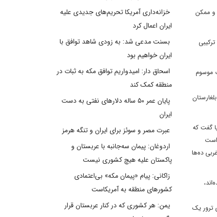
خزانه‌داری آمریکا تحریم‌های جدیدی علیه
 و ممکن
ایران اعمال کرد
بسنت مدعی شد: به زودی شاهد توافق با
ترکیبی
ایران خواهیم بود
اسحاق دار: امیدواریم توافق مکه به ثبات در
عیت‌یاب موسوم
منطقه کمک کند
 به بلغارستان
پایان عمر ۵۰ ساله دلارهای نفتی به دست
ایران
اروپا گفت که
عبرت مصر و سوئز برای ایران و تنگه هرمز
 است
اردوغان: پیمان سه‌جانبه با عربستان و
 غربی ده‌ها
پاکستان علیه هیچ کشوری نیست
زاکانی: پیام «پیمان مکه» بی‌اعتمادی
‌اند،
کشورهای منطقه به آمریکاست
یمن: هر کشوری که در کنار عربستان قرار
 ترور یک