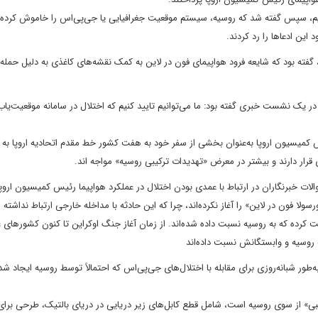
 کشتیم، سپس گفته شد که روسیه، سیستم موقعیت جغرافیایی یا جی‌پی‌اس را خاموش کرده
ین ادعاها را رد کردند.
، گفته بود که شایعه فرود هواپیمای فون در لاین به کمک نقشه‌های کاغذی به دلیل حمله 
ریانا پودستا سخنگوی کمیسیون اروپا پیش از این ۱۰ شهریور ۱۴۰۴ در یک نشست خبری گفته بود: ما می‌توانیم تایید کنیم که اختلال در سامانه موق
در این باره مدعی شد:‌ فون در لاین ۶۶ ساله، رئیس کمیسیون اروپا به‌عنوان بخشی از سفر خود به هفت کشور خط مقدم اتحادیه اروپا
ستان نیز ۱۱ شهریور در پاسخ به سوالات خبرنگاران در ارتباط با عمدی بودن اختلال در عملکرد هواپیما رئیس کمیسیون 
سولا فون در لاین» را آغاز نکرده‌اند، چرا که این حادثه با مداخله خارجی ارتباط نداشته
ابه در سراسر اروپا را ثبت کرده که به روسیه نسبت داده شده‌اند. از زمان آغاز جنگ اوکراین تا کنون کشورهای
ه روسیه و وابستگانش نسبت داده‌اند
ه‌طور شبانه‌روزی برای مقابله با اختلال‌های جی‌پی‌اس که احتمالاً توسط روسیه ایجاد شده
بی» از سوی روسیه است، شامل قطع کابل‌های زیر دریایی در دریای بالتیک، طرحی برای