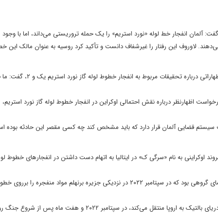
ت: آلمان انفجار خط لوله‌ «نورد استریم» را یک حمله تروریستی می‌داند، اما با وجود
هند. لاوروف این رفتار را غیرشفاف دانست و تأکید کرد روسیه به عنوان مالک این خط 
پیش از این، یوهان وادفول وزیر خارجه آلمان ۱۴ شهریور ۱۴۰۴ در اظهاراتی درباره ت
رخواست اظهارنظر درباره نقش احتمالی اوکراین در انفجار خطوط لوله گاز نورد استریم، اف
 سیستم قضایی آلمان قرار دارد که باید مشخص کند چه کسی مقصر این حادثه بوده ا
روند اوکراینی به نام «سرگی ک» در ایتالیا به اتهام دست داشتن در انفجارهای خطوط لول
بر اساس اعلام مقامات قضایی آلمان، فرد بازداشت شده، یکی از اعضای گروهی بود که در سپتامبر ۲۰۲۲ در نزدیکی جزیره برنهلم مواد منفجر
خطوط لوله چند میلیارد دلاری نورد استریم یک و ۲ که گاز را از زیر دریای بالتیک به اروپا منتقل می‌کند، در سپتامبر ۲۰۲۲ و هفت ما