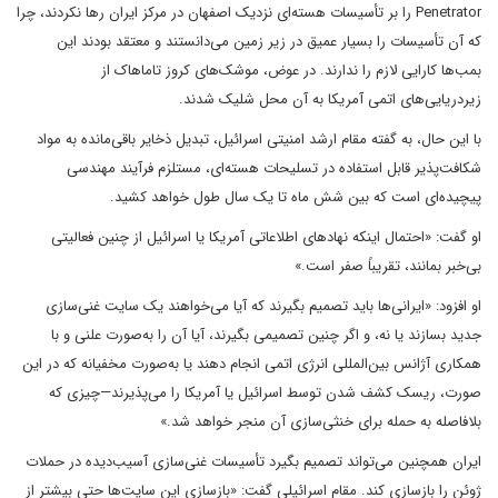
Penetrator را بر تأسیسات هسته‌ای نزدیک اصفهان در مرکز ایران رها نکردند، چرا
که آن تأسیسات را بسیار عمیق در زیر زمین می‌دانستند و معتقد بودند این
بمب‌ها کارایی لازم را ندارند. در عوض، موشک‌های کروز تاماهاک از
زیردریایی‌های اتمی آمریکا به آن محل شلیک شدند.
با این حال، به گفته مقام ارشد امنیتی اسرائیل، تبدیل ذخایر باقی‌مانده به مواد
شکافت‌پذیر قابل استفاده در تسلیحات هسته‌ای، مستلزم فرآیند مهندسی
پیچیده‌ای است که بین شش ماه تا یک سال طول خواهد کشید.
او گفت: «احتمال اینکه نهادهای اطلاعاتی آمریکا یا اسرائیل از چنین فعالیتی
بی‌خبر بمانند، تقریباً صفر است.»
او افزود: «ایرانی‌ها باید تصمیم بگیرند که آیا می‌خواهند یک سایت غنی‌سازی
جدید بسازند یا نه، و اگر چنین تصمیمی بگیرند، آیا آن را به‌صورت علنی و با
همکاری آژانس بین‌المللی انرژی اتمی انجام دهند یا به‌صورت مخفیانه که در این
صورت، ریسک کشف شدن توسط اسرائیل یا آمریکا را می‌پذیرند—چیزی که
بلافاصله به حمله برای خنثی‌سازی آن منجر خواهد شد.»
ایران همچنین می‌تواند تصمیم بگیرد تأسیسات غنی‌سازی آسیب‌دیده در حملات
ژوئن را بازسازی کند. مقام اسرائیلی گفت: «بازسازی این سایت‌ها حتی بیشتر از