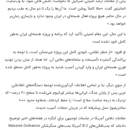
یکی از مقامات ارشد امنیتی اسرائیل که نخواست نامش فاش شود، به وب‌سایت
المانیتور گفت: «حالا کاملاً روشن است. ما آن‌ها را یک تا دو سال به عقب بردیم.
در حال حاضر هیچ پروژه فعال هسته‌ای در ایران وجود ندارد و بازسازی زمان‌بر
خواهد بود.»
با این حال، این مقام امنیتی تأکید کرد که برنامه و پروژه هسته‌ای ایران به‌طور
کامل نابود نشده است.
او افزود: «از منظر نظامی، نابودی کامل این پروژه غیرممکن است، با توجه به
پراکندگی گسترده تأسیسات و سامانه‌های دفاعی آن. اما هدف از میان بردن تهدید
فوری هسته‌ای ایران و وارد آوردن آسیب شدید به پروژه به‌طور کامل محقق شده
است.»
از سوی دیگر، بنا بر تمامی اطلاعات گردآوری‌شده توسط دستگاه‌های اطلاعاتی
غربی پس از پایان جنگ، ایرانی‌ها بیشتر اورانیوم غنی‌شده تا سطح ۶۰ درصد—که
نزدیک به درجه ساخت سلاح است—را حفظ کرده‌اند، به‌علاوه حدود ۱۰۰۰
سانتریفیوژ نسل پیشرفته که در جریان حملات آسیب ندیدند.
مقامات دفاعی آمریکا در جلسات توجیهی برای کنگره در هفته‌های اخیر توضیح
داده‌اند که بمب‌افکن‌های B-2 آمریکا بمب‌های سنگرشکن Massive Ordnance