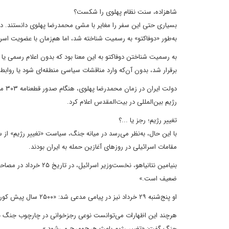
شاهزاده، سنت نظام پهلوی را شکست؟
بسیاری حتی این سفر را مغایر با مشی محمدرضا پهلوی دانستند. در
به‌طور «دوفاکتو» به رسمیت شناخته شد، اما هم‌زمان با عضویت ا
به رسمیت شناختن دوفاکتو به این معنا بود که بدون اعلام رسمی یا ب
برقرار شد، بدون آن‌که وارد مناقشات سیاسی منطقه‌ای شود یا روابط
رژیم بین‌المللی در بیت‌المقدس اعلام کرد.
تغییر رژیم؛ رجز یا ...؟
با این حال، به‌نظر می‌رسد در میانه جنگ، سیاست «تغییر رژیم» از 
مقامات اسرائیلی در روزهای آغازین حمله به ایران بودند.
بنیامین نتانیاهو، نخست
ضعیف است.»
او پنج‌شنبه ۲۹ خرداد نیز در پیامی مدعی شد: «۲۵۰۰ سال پیش کوروش بزرگ قوم یهود را آزاد کرد – اکنون قوم یهود به مردم ایران کمک می‌کند تا خود را آزاد کنند.»
هرچند این اظهارات می‌توانست نوعی رجزخوانی در چارچوب جنگ با تهر
جنگ گفت: «تغییر رژیم باعث هرج‌ومرج می‌شود.»