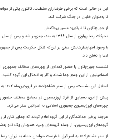
این در حالی است که برخی طرفداران سلطنت، تاکنون یکی از مواضع در
تا به‌عنوان خلبان در جنگ شرکت کند.
از جورج‌تاون تا تل‌آویو؛ مسیر پرواکنش
تحرکات رضا پهلوی از سال ۱۳۹۶ به بعد، جدی‌تر شد و پس از سال ۱۴۰۱ و شکل‌گیری جنبش «زن، زندگی، آزادی»، این تحرکات ابعاد تازه‌ای به خود گرفت.
با وجود اظهارنظرهایش مبنی بر این‌که شکل حکومت پس از جمهوری اس
ادعا را نشان داد.
نشست جورج‌تاون با حضور تعدادی از چهره‌های مخالف جمهوری اسلامی
اسماعیلیون از این جمع جدا شدند و کار به انحلال این گروه کشید.
انحلال این نشست، پس از سفر «شاهزاده» در فروردین‌ماه ۱۴۰۲ به اسرائیل و دیدار با مقامات آن از جمله بنیامین نتانیاهو صورت گرفت.
پیش از این، بسیاری از افراد اپوزیسیون در مجامع مختلف حضور پیدا ک
چهره‌های اپوزیسیون جمهوری اسلامی به اسرائیل سفر می‌کرد.
هرچند برخی جداشدگان از این گروه اعلام کردند که جدایی‌شان از رض
گروه‌های اپوزیسیون، از جمله گروه‌های چپ، همچنان یک تابو به‌شم
از سفر «شاهزاده» به اسرائیل تا فرصت خواندن حمله به ایران؛ رضا