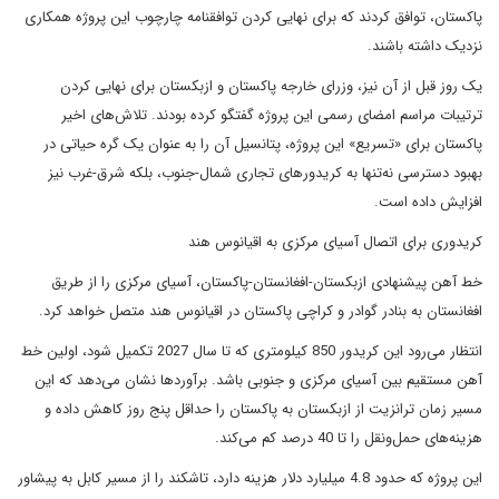
پاکستان، توافق کردند که برای نهایی کردن توافقنامه چارچوب این پروژه همکاری
نزدیک داشته باشند.
یک روز قبل از آن نیز، وزرای خارجه پاکستان و ازبکستان برای نهایی کردن
ترتیبات مراسم امضای رسمی این پروژه گفتگو کرده بودند. تلاش‌های اخیر
پاکستان برای «تسریع» این پروژه، پتانسیل آن را به عنوان یک گره حیاتی در
بهبود دسترسی نه‌تنها به کریدورهای تجاری شمال-جنوب، بلکه شرق-غرب نیز
افزایش داده است.
کریدوری برای اتصال آسیای مرکزی به اقیانوس هند
خط آهن پیشنهادی ازبکستان-افغانستان-پاکستان، آسیای مرکزی را از طریق
افغانستان به بنادر گوادر و کراچی پاکستان در اقیانوس هند متصل خواهد کرد.
انتظار می‌رود این کریدور 850 کیلومتری که تا سال 2027 تکمیل شود، اولین خط
آهن مستقیم بین آسیای مرکزی و جنوبی باشد. برآوردها نشان می‌دهد که این
مسیر زمان ترانزیت از ازبکستان به پاکستان را حداقل پنج روز کاهش داده و
هزینه‌های حمل‌ونقل را تا 40 درصد کم می‌کند.
این پروژه که حدود 4.8 میلیارد دلار هزینه دارد، تاشکند را از مسیر کابل به پیشاور