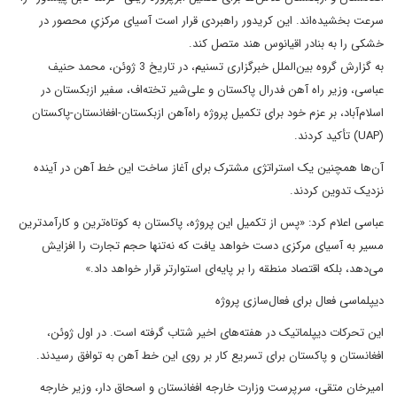
سرعت بخشیده‌اند. این کریدور راهبردی قرار است آسیای مرکزیِ محصور در
خشکی را به بنادر اقیانوس هند متصل کند.
به گزارش گروه بین‌الملل خبرگزاری تسنیم، در تاریخ 3 ژوئن، محمد حنیف
عباسی، وزیر راه‌ آهن فدرال پاکستان و علی‌شیر تخته‌اف، سفیر ازبکستان در
اسلام‌آباد، بر عزم خود برای تکمیل پروژه راه‌آهن ازبکستان-افغانستان-پاکستان
(UAP) تأکید کردند.
آن‌ها همچنین یک استراتژی مشترک برای آغاز ساخت این خط آهن در آینده
نزدیک تدوین کردند.
عباسی اعلام کرد: «پس از تکمیل این پروژه، پاکستان به کوتاه‌ترین و کارآمدترین
مسیر به آسیای مرکزی دست خواهد یافت که نه‌تنها حجم تجارت را افزایش
می‌دهد، بلکه اقتصاد منطقه را بر پایه‌ای استوارتر قرار خواهد داد.»
دیپلماسی فعال برای فعال‌سازی پروژه
این تحرکات دیپلماتیک در هفته‌های اخیر شتاب گرفته است. در اول ژوئن،
افغانستان و پاکستان برای تسریع کار بر روی این خط آهن به توافق رسیدند.
امیرخان متقی، سرپرست وزارت خارجه افغانستان و اسحاق دار، وزیر خارجه