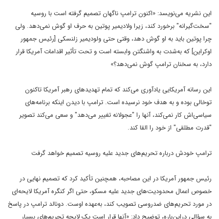
این نشریه می‌نویسد: «اکنون ترامپ ناگهان تصمیم گرفته است با روسیه
"سخت‌گیرانه" برخورد کند، زیرا ولادیمیر پوتین به حرف او گوش نمی‌دهد. ولی
چرا پوتین باید به او گوش دهد، وقتی حتی ولودیمیر زلنسکی [رئیس جمهور
اوکراین] که به‌شدت به واشنگتن وابسته است و تحت تأثیر اقدامات آمریکا قرار
دارد، به سخنان ترامپ گوش نمی‌دهد؟»
این رسانه آمریکایی یادآوری می‌کند که تمام تهدیدهای رهبر آمریکا تاکنون
توخالی بوده و به هدف خود نرسیده است. ترامپ با دیدن اینکه برنامه‌های
سیاسی‌اش کار نمی‌کند، آنها را "عجولانه تغییر می‌دهد" و سعی می‌کند تصویر
"قدرت مطلقی" از خود را القا کند.
ترامپ خودش درباره تحریم‌های جدید علیه روسیه تصمیم خواهد گرفت
رئیس جمهور آمریکا در این مصاحبه، همچنین تأکید کرد که تصمیم نهایی در
خصوص اعمال محدودیت‌های جدید علیه مسکو، حتی اگر کنگره آمریکا لایحه‌ای
در مورد تحریم‌های ضدروسی تصویب کند، به‌عهده اوست. دونالد ترامپ در پاسخ
به سؤالی دراین‌باره، توضیح داد: «آنها قرار است یک لایحه تحریم‌های بسیار