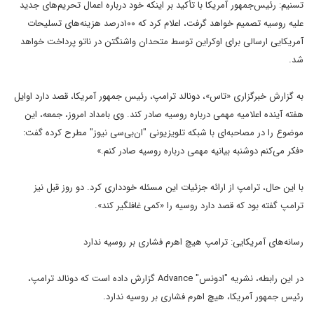
تسنیم: رئیس‌جمهور آمریکا با تأکید بر اینکه خود درباره اعمال تحریم‌های جدید
علیه روسیه تصمیم خواهد گرفت، اعلام کرد که ۱۰۰درصد هزینه‌های تسلیحات
آمریکایی ارسالی برای اوکراین توسط متحدان واشنگتن در ناتو پرداخت خواهد
شد.
به گزارش خبرگزاری «تاس»، دونالد ترامپ، رئیس جمهور آمریکا، قصد دارد اوایل
هفته آینده اعلامیه مهمی درباره روسیه صادر کند. وی بامداد امروز، جمعه، این
موضوع را در مصاحبه‌ای با شبکه تلویزیونی "ان‌بی‌سی نیوز" مطرح کرده گفت:
«فکر می‌کنم دوشنبه بیانیه مهمی درباره روسیه صادر کنم.»
با این حال، ترامپ از ارائه جزئیات این مسئله خودداری کرد. دو روز قبل نیز
ترامپ گفته بود که قصد دارد روسیه را «کمی غافلگیر کند».
رسانه‌های آمریکایی: ترامپ هیچ اهرم فشاری بر روسیه ندارد
در این رابطه، نشریه "ادونس" Advance گزارش داده است که دونالد ترامپ،
رئیس جمهور آمریکا، هیچ اهرم فشاری بر روسیه ندارد.