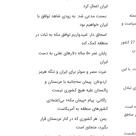
ایران اعمال کرد
از جمله
بسنت مدعی شد: به زودی شاهد توافق با
 سیاست و
ایران خواهیم بود
اسحاق دار: امیدواریم توافق مکه به ثبات در
بر اساس این گزارش، یکی از گزینه‌ها، تعلیق گفت‌وگوهای سیاسی میان اتحادیه اروپا و دولت بنیامین نتانیاهو است. اجرای این گزینه نیازمند موافقت همه 27 کشور
منطقه کمک کند
دن
پایان عمر ۵۰ ساله دلارهای نفتی به دست
ایران
. با این
عبرت مصر و سوئز برای ایران و تنگه هرمز
اردوغان: پیمان سه‌جانبه با عربستان و
ی تبادل
پاکستان علیه هیچ کشوری نیست
زاکانی: پیام «پیمان مکه» بی‌اعتمادی
ه است.
کشورهای منطقه به آمریکاست
ین در مناطق
یمن: هر کشوری که در کنار عربستان قرار
بگیرد، متجاوز است
ر نشست