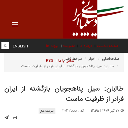
Toggle
vigation
صفحه نخست
درباره ما
عضویت
پیوند ها
ENGLISH
صفحه‌اصلی
اخبار
سرخط اخبار
تماس با ما
RSS
طالبان: سیل پناهجویان بازگشته از ایران فراتر از ظرفیت ماست
طالبان: سیل پناهجویان بازگشته از ایران
فراتر از ظرفیت ماست
۲۰ تیر ۱۴۰۴ | ۱۲:۴۵
کد : ۲۰۳۳۸۸۸
سرخط اخبار