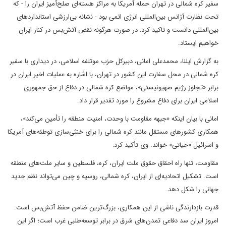
سفیر کره شمالی در تهران حمله آمریکا به مراکز هسته‌ای صلح‌آمیز ایران را - که
تحت نظارت آژانس بین‌المللی انرژی اتمی بود - نشانه بی‌ارزشی استاندارد‌های
بین‌المللی دانست و تاکید کرد: در صورت هرگونه نقض آتش‌بس در کنار ایران
خواهیم ایستاد.
به گزارش ایلنا، محمدعلی امانی، دبیرکل حزب موتلفه اسلامی، در دیداری با سفیر
کره شمالی در محل سفارت این کشور در تهران، با اشاره به عملیات اخیر ایران در
برابر «تجاوز رژیم صهیونیستی»، مواضع کره شمالی در دفاع از حق جمهوری
اسلامی ایران برای دفاع مشروع را مورد تقدیر قرار داد.
امانی با بیان اینکه «جبهه مقاومت با وحدت، امنیت منطقه را تأمین می‌کند»،
همکاری کشورهای مستقل مانند کره شمالی را برای خنثی‌سازی توطئه‌های آمریکا
و اسرائیل «حیاتی» خواند. وی تأکید کرد:
مقاومت، تنها راه احقاق حقوق ملت ایران، کره، فلسطین و سایر ملت‌های منطقه
است. تشکیل اتحادیه‌ای از ایران، کره شمالی، روسیه و چین می‌تواند نظم جدید
جهانی را شکل دهد.
قدرت بازدارندگی ناشی از این همکاری، بزرگ‌ترین ضامن حفظ آتش‌بس است.
امروز ایران سد دفاعی تمدن‌های شرق در برابر توسعه‌طلبی غرب است؛ اگر این