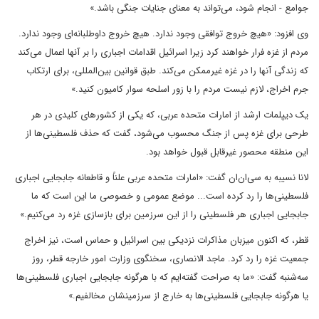
جوامع - انجام شود، می‌تواند به معنای جنایات جنگی باشد.»
وی افزود: «هیچ خروج توافقی وجود ندارد. هیچ خروج داوطلبانه‌ای وجود ندارد.
مردم از غزه فرار خواهند کرد زیرا اسرائیل اقدامات اجباری را بر آنها اعمال می‌کند
که زندگی آنها را در غزه غیرممکن می‌کند. طبق قوانین بین‌المللی، برای ارتکاب
جرم اخراج، لازم نیست مردم را با زور اسلحه سوار کامیون کنید.»
یک دیپلمات ارشد از امارات متحده عربی، که یکی از کشورهای کلیدی در هر
طرحی برای غزه پس از جنگ محسوب می‌شود، گفت که حذف فلسطینی‌ها از
این منطقه محصور غیرقابل قبول خواهد بود.
لانا نسیبه به سی‌ان‌ان گفت: «امارات متحده عربی علناً و قاطعانه جابجایی اجباری
فلسطینی‌ها را رد کرده است... موضع عمومی و خصوصی ما این است که ما
جابجایی اجباری هر فلسطینی را از این سرزمین برای بازسازی غزه رد می‌کنیم.»
قطر، که اکنون میزبان مذاکرات نزدیکی بین اسرائیل و حماس است، نیز اخراج
جمعیت غزه را رد کرد. ماجد الانصاری، سخنگوی وزارت امور خارجه قطر، روز
سه‌شنبه گفت: «ما به صراحت گفته‌ایم که با هرگونه جابجایی اجباری فلسطینی‌ها
یا هرگونه جابجایی فلسطینی‌ها به خارج از سرزمینشان مخالفیم.»