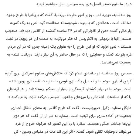
دارد. ما طبق دستورالعمل‌های رده سیاسی عمل خواهیم کرد.»
روز سه‌شنبه، دیوید لمی، وزیر امور خارجه بریتانیا، گفت که بریتانیا با طرح جدید
مخالف است، همانطور که با بنیاد بشردوستانه مخالفت کرد. لمی به یک کمیته
پارلمانی گفت: «من از اظهاراتی که در ۲۴ ساعت گذشته از کاتس دیده‌ام، متعجب
هستم. آنها با نزدیکی به آتش‌بس که فکر می‌کردم به سمت آن می‌رویم، در تضاد
هستند.» لمی افزود که او این طرح را «به عنوان یک زمینه جدی که در آن مردم
غزه بتوانند کمک و حمایتی را که در حال حاضر به آن نیاز دارند، دریافت کنند» به
رسمیت نمی‌شناسد.
حماس روز سه‌شنبه در بیانیه‌ای اعلام کرد که «تلاش‌های مداوم اسرائیل برای آواره
کردن اجباری مردم ما و تحمیل پاکسازی قومی با مقاومت افسانه‌ای روبرو شده
است. مردم ما در برابر کشتار، گرسنگی و بمباران محکم ایستاده‌اند و هر آینده‌ای
را که از ستادهای اطلاعاتی یا میزهای چانه‌زنی سیاسی دیکته شود، رد می‌کنند.»
مایکل سفارد، وکیل صهیونیست، گفت که طرح کاتس به معنای انتقال اجباری
جمعیت در آماده‌سازی برای تبعید است. سفارد به سی‌ان‌ان گفت که هر دوی
این‌ها جنایات جنگی هستند. سفارد با رد این تصور که هرگونه خروج از غزه
می‌تواند داوطلبانه تلقی شود، گفت: «اگر این اقدامات در مقیاس وسیع - کل