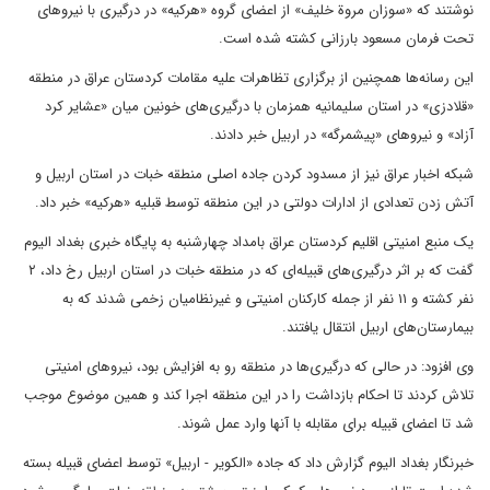
نوشتند که «سوزان مروة خلیف» از اعضای گروه «هرکیه» در درگیری با نیرو‌های
تحت فرمان مسعود بارزانی کشته شده است.
این رسانه‌ها همچنین از برگزاری تظاهرات علیه مقامات کردستان عراق در منطقه
«قلادزی» در استان سلیمانیه همزمان با درگیری‌های خونین میان «عشایر کرد
آزاد» و نیرو‌های «پیشمرگه» در اربیل خبر دادند.
شبکه اخبار عراق نیز از مسدود کردن جاده اصلی منطقه خبات در استان اربیل و
آتش زدن تعدادی از ادارات دولتی در این منطقه توسط قبلیه «هرکیه» خبر داد.
یک منبع امنیتی اقلیم کردستان عراق بامداد چهارشنبه به پایگاه خبری بغداد الیوم
گفت که بر اثر درگیری‌های قبیله‌ای که در منطقه خبات در استان اربیل رخ داد، ۲
نفر کشته و ۱۱ نفر از جمله کارکنان امنیتی و غیرنظامیان زخمی شدند که به
بیمارستان‌های اربیل انتقال یافتند.
وی افزود: در حالی که درگیری‌ها در منطقه رو به افزایش بود، نیرو‌های امنیتی
تلاش کردند تا احکام بازداشت را در این منطقه اجرا کند و همین موضوع موجب
شد تا اعضای قبیله برای مقابله با آنها وارد عمل شوند.
خبرنگار بغداد الیوم گزارش داد که جاده «الکویر - اربیل» توسط اعضای قبیله بسته