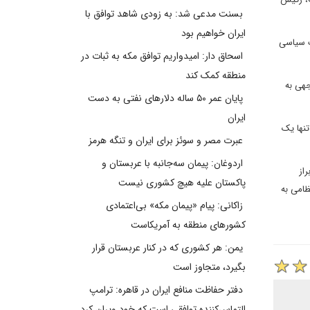
بسنت مدعی شد: به زودی شاهد توافق با
ایران خواهیم بود
گ سیاسی
اسحاق دار: امیدواریم توافق مکه به ثبات در
منطقه کمک کند
جهی به
پایان عمر ۵۰ ساله دلارهای نفتی به دست
ایران
تنها یک
عبرت مصر و سوئز برای ایران و تنگه هرمز
اردوغان: پیمان سه‌جانبه با عربستان و
از
پاکستان علیه هیچ کشوری نیست
ظامی به
زاکانی: پیام «پیمان مکه» بی‌اعتمادی
کشورهای منطقه به آمریکاست
یمن: هر کشوری که در کنار عربستان قرار
بگیرد، متجاوز است
دفتر حفاظت منافع ایران در قاهره: ترامپ
التماس‌کننده توافقی است که خود ویران کرد