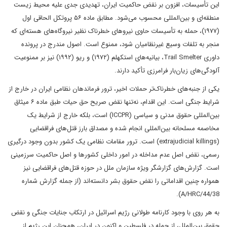
این تأسیسات، افزون بر نقض حاکمیت ایران، تهدیدی جدی علیه محیط زیست
منطقه‌ای و بین‌المللی محسوب می‌شود. مطابق ماده ۵۶ پروتکل الحاقی اول
(۱۹۷۷)، حمله به تأسیسات حاوی نیروهای خطرناک نظیر نیروگاه‌های هسته‌ای که
منجر به تلفات وسیع غیرنظامیان شود، ممنوع است. اصول مندرج در پرونده
داوری Trail Smelter، بیانیه‌های استکهلم (۱۹۷۲) و ریو (۱۹۹۲) نیز بر ممنوعیت
آلودگی‌های زیان‌بار فرامرزی تأکید دارند.
یکی از جنبه‌های خطرناک‌تر حملات اخیر، ترور فرماندهان نظامی ایران در خارج از
شرایط جنگی است. این اقدام، نه‌تنها نقض صریح حق حیات طبق ماده ۶ میثاق
بین‌المللی حقوق مدنی و سیاسی (ICCPR) است، بلکه خارج از شرایط یک
مخاصمه مسلحانه بین‌المللی انجام شده و مصداق بارز قتل‌های فراقضایی
(extrajudicial killings) است. ترور مقامات نظامی یک کشور بدون وجود درگیری
رسمی، نقض اصل عدم مداخله در امور داخلی کشورها و اصل حاکمیت سرزمینی
است. گزارش‌های گزارشگر ویژه سازمان ملل در حوزه قتل‌های فراقضایی نیز
همواره چنین اقداماتی را نقض حقوق بشر دانسته‌اند (از جمله گزارش شماره
A/HRC/44/38).
به هر روی با وجود کارنامه طولانی رژیم اسرائیل در ارتکاب جنایات جنگی و نقض
حقوق بین‌الملل، از جمله در فلسطین و اکنون در ایران، همچنان این رژیم از