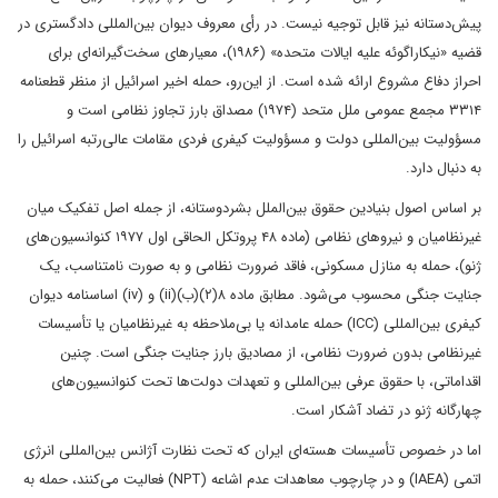
پیش‌دستانه نیز قابل توجیه نیست. در رأی معروف دیوان بین‌المللی دادگستری در
قضیه «نیکاراگوئه علیه ایالات متحده» (۱۹۸۶)، معیارهای سخت‌گیرانه‌ای برای
احراز دفاع مشروع ارائه شده است. از این‌رو، حمله اخیر اسرائیل از منظر قطعنامه
۳۳۱۴ مجمع عمومی ملل متحد (۱۹۷۴) مصداق بارز تجاوز نظامی است و
مسؤولیت بین‌المللی دولت و مسؤولیت کیفری فردی مقامات عالی‌رتبه اسرائیل را
به دنبال دارد.
بر اساس اصول بنیادین حقوق بین‌الملل بشردوستانه، از جمله اصل تفکیک میان
غیرنظامیان و نیروهای نظامی (ماده ۴۸ پروتکل الحاقی اول ۱۹۷۷ کنوانسیون‌های
ژنو)، حمله به منازل مسکونی، فاقد ضرورت نظامی و به صورت نامتناسب، یک
جنایت جنگی محسوب می‌شود. مطابق ماده ۸(۲)(ب)(ii) و (iv) اساسنامه دیوان
کیفری بین‌المللی (ICC) حمله عامدانه یا بی‌ملاحظه به غیرنظامیان یا تأسیسات
غیرنظامی بدون ضرورت نظامی، از مصادیق بارز جنایت جنگی است. چنین
اقداماتی، با حقوق عرفی بین‌المللی و تعهدات دولت‌ها تحت کنوانسیون‌های
چهارگانه ژنو در تضاد آشکار است.
اما در خصوص تأسیسات هسته‌ای ایران که تحت نظارت آژانس بین‌المللی انرژی
اتمی (IAEA) و در چارچوب معاهدات عدم اشاعه (NPT) فعالیت می‌کنند، حمله به