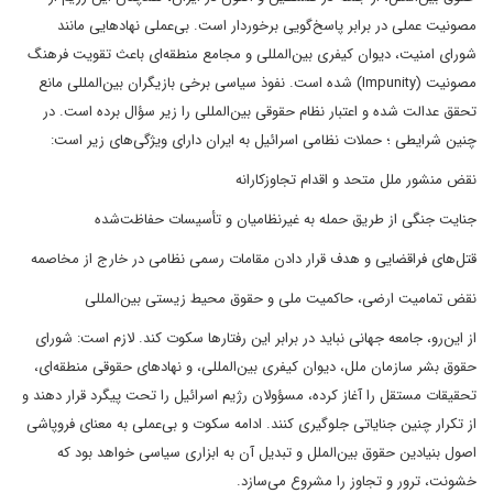
مصونیت عملی در برابر پاسخ‌گویی برخوردار است. بی‌عملی نهادهایی مانند
شورای امنیت، دیوان کیفری بین‌المللی و مجامع منطقه‌ای باعث تقویت فرهنگ
مصونیت (Impunity) شده است. نفوذ سیاسی برخی بازیگران بین‌المللی مانع
تحقق عدالت شده و اعتبار نظام حقوقی بین‌المللی را زیر سؤال برده است. در
چنین شرایطی ؛ حملات نظامی اسرائیل به ایران دارای ویژگی‌های زیر است:
نقض منشور ملل متحد و اقدام تجاوزکارانه
جنایت جنگی از طریق حمله به غیرنظامیان و تأسیسات حفاظت‌شده
قتل‌های فراقضایی و هدف قرار دادن مقامات رسمی نظامی در خارج از مخاصمه
نقض تمامیت ارضی، حاکمیت ملی و حقوق محیط زیستی بین‌المللی
از این‌رو، جامعه جهانی نباید در برابر این رفتارها سکوت کند. لازم است: شورای
حقوق بشر سازمان ملل، دیوان کیفری بین‌المللی، و نهادهای حقوقی منطقه‌ای،
تحقیقات مستقل را آغاز کرده، مسؤولان رژیم اسرائیل را تحت پیگرد قرار دهند و
از تکرار چنین جنایاتی جلوگیری کنند. ادامه سکوت و بی‌عملی به معنای فروپاشی
اصول بنیادین حقوق بین‌الملل و تبدیل آن به ابزاری سیاسی خواهد بود که
خشونت، ترور و تجاوز را مشروع می‌سازد.