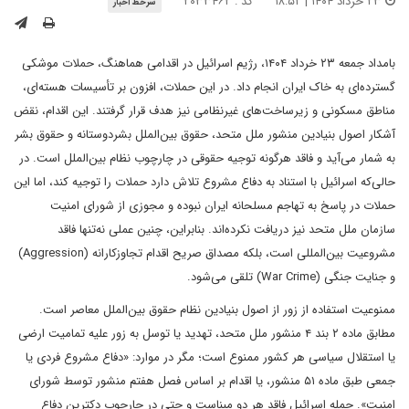
۲۳ خرداد ۱۴۰۴ | ۱۸:۵۲
کد : ۲۰۳۳۴۶۲
سرخط اخبار
بامداد جمعه ۲۳ خرداد ۱۴۰۴، رژیم اسرائیل در اقدامی هماهنگ، حملات موشکی
گسترده‌ای به خاک ایران انجام داد. در این حملات، افزون بر تأسیسات هسته‌ای،
مناطق مسکونی و زیرساخت‌های غیرنظامی نیز هدف قرار گرفتند. این اقدام، نقض
آشکار اصول بنیادین منشور ملل متحد، حقوق بین‌الملل بشردوستانه و حقوق بشر
به شمار می‌آید و فاقد هرگونه توجیه حقوقی در چارچوب نظام بین‌الملل است. در
حالی‌که اسرائیل با استناد به دفاع مشروع تلاش دارد حملات را توجیه کند، اما این
حملات در پاسخ به تهاجم مسلحانه ایران نبوده و مجوزی از شورای امنیت
سازمان ملل متحد نیز دریافت نکرده‌اند. بنابراین، چنین عملی نه‌تنها فاقد
مشروعیت بین‌المللی است، بلکه مصداق صریح اقدام تجاوزکارانه (Aggression)
و جنایت جنگی (War Crime) تلقی می‌شود.
ممنوعیت استفاده از زور از اصول بنیادین نظام حقوق بین‌الملل معاصر است.
مطابق ماده ۲ بند ۴ منشور ملل متحد، تهدید یا توسل به زور علیه تمامیت ارضی
یا استقلال سیاسی هر کشور ممنوع است؛ مگر در موارد: «دفاع مشروع فردی یا
جمعی طبق ماده ۵۱ منشور، یا اقدام بر اساس فصل هفتم منشور توسط شورای
امنیت». حمله اسرائیل فاقد هر دو مبناست و حتی در چارچوب دکترین دفاع