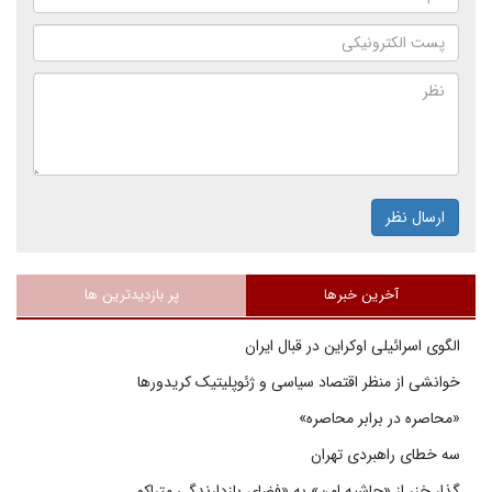
ارسال نظر
آخرین خبرها
پر بازدیدترین ها
الگوی اسرائیلی اوکراین در قبال ایران
خوانشی از منظر اقتصاد سیاسی و ژئوپلیتیک کریدورها
«محاصره در برابر محاصره»
سه خطای راهبردی تهران
گذار خزر از «حاشیه امن» به «فضای بازدارندگی متراکم