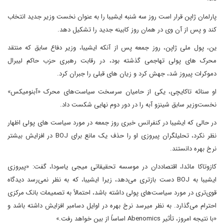
پارلمان ژاپن قرار است روز سه شنبه ایشیبا را به عنوان نخست وزیر جدید انتخاب
کند و پس از آن وی در همان روز کابینه جدید را تشکیل دهد.
ین، پول ملی ژاپن، روز جمعه پس از آنکه ایشیبا، وزیر دفاع سابق که منتقد
محرک های پولی تهاجمی گذشته بود، در رقابت رهبری حزب حاکم لیبرال
دموکرات پیروز شد، جهش کرد و زیان های قبلی را جبران کرد.
او سنائه تاکایچی، یکی از حامیان سرسخت سیاست‌های محرک «آبنومیکس»
نخست‌وزیر سابق شینزو آبه را در دور دوم نهایی شکست داد.
در حالی که ایشیبا در کنفرانس خبری روز جمعه در مورد سیاست های پولی اظهار
نظر نکرد، تحلیلگران پیروزی او را حذف یک مانع برای BOJ در افزایش بیشتر
نرخ بهره دانستند.
کازوتاکا مائدا، اقتصاددان در موسسه تحقیقاتی میجی یاسودا، گفت: «پیروزی
ایشیبا به BOJ دست بازتری می‌دهد، زیرا ایشیبا، که به نظر نمی‌رسد دیدگاه
قوی‌تری در مورد سیاست‌های پولی داشته باشد، احتمالاً به تصمیمات بانک مرکزی
احترام می‌گذارد. به نظر میرسد نرخ بهره در اوایل دسامبر افزایش داشته باشد و
«با نتیجه امروز، تأثیر Abenomics اساساً از بین خواهد رفت.»