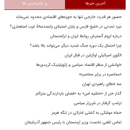
آخرین خبرها
پر بازدیدترین ها
حضور هر قدرت خارجی تنها به حوزه‌های اقتصادی محدود نمی‌ماند
نبرد تمدنی در خلیج فارس و پایان استیلای پانصدسالۀ غرب استعماری؟
درباره لزوم گسترش روابط ایران و ترکمنستان
چرا احتمال یک دوره جنگ شدید دیگر، می‌تواند بالا باشد؟
الگوی اسرائیلی اوکراین در قبال ایران
خوانشی از منظر اقتصاد سیاسی و ژئوپلیتیک کریدورها
«محاصره در برابر محاصره»
سه خطای راهبردی تهران
گذار خزر از «حاشیه امن» به «فضای بازدارندگی متراکم
ترامپ گرفتار در شن‌زار سیاسی
حمله موشکی به کشتی اماراتی در تنگه هرمز
تماس تلفنی نخست وزیر ارمنستان با رئیس جمهور آذربایجان