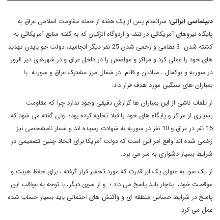
دیپلماسی ایرانی:
سرانجام پس از یک هفته از حمله مقاومت اسلامی عراق به
پایگاه نیروهای آمریکائی در تنف و اردوگاه الرُکبان که به گفته منابع آمریکائی به
کشته شدن 3 نظامی و زخمی شدن 25 نفر دیگر انجامید، دولت جو بایدن تهدید
های خود را عملی کرد و مراکز و مواضعی را در داخل عراق و در شهرهای دیر الزور
در سوریه و بوکمال ، میادین و قائم در شمال مرز مشترک عراق و سوریه با
بمباران های سنگین مورد هدف قرار داد.
از تلفات ناشی از این بمباران ها گزارش دقیقی وجود ندارد چرا که مقاومت
بسیاری از مراکز و پایگاه های خود را قبلا تخلیه کرده بود؛ ولی گفته می شود که
16 نفر در عراق و 10 نفر در سوریه به شهادت رسیده اند و شمار نامشخصی نیز
زخمی شده اند.واقع امر این است که دولت آمریکا برای اتخاذ چنین تصمیمی در
شرایط بسیار دشواری به سر می برد.
از یک سو، به عنوان یک ابر قدرت که مورد تحقیر قرار گرفته ، برای حفظ هیبت و
موقعیت خود، بناچار باید پاسخ می داد ؛ و از سوی دیگر، با توجه به عواقب این
پاسخ در شرایط حساس منطقه ای و واکنش های احتمالی باید بسیار حساب شده
عمل می کرد.