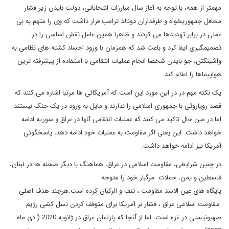
مهمتر از همه، با توجه به آغاز سال مبارزات انتخاباتی، دولت بایدن زیر فشار
محافل جمهوریخواه و طرفداران دونالد ترامپ قرار داشت که وی را متهم به بی
عملی در برابر تهدیدها می کردند و ظاهرا همین عامل نقش اساسی را در
تصمیمگیری ایفا کرد و باعث شد که همزمان با ورود اجساد کشته های نظامی به
واشینگتن، جو بایدن شخصا انجام عملیات انتقامی با استفاده از پیشرفته ترین
هواپیماها را اعلام کند.
یک نکته مهم در در این مورد این است که آمریکائی ها مرتبا اشاره می کنند که
قصد رویاروئی با جمهوری اسلامی را ندارند و مایل به ورود در یک جنگ نیستند
اما در عین حال تاکید می کنند که عملیات انتقامی آنها در عراق و سوریه ادامه
خواهد داشت. این یعنی اگر مقاومت به عملیات خود ادامه دهد، پاسخگوئی
آمریکا نیز ادامه خواهد داشت.
در چنین شرایطی، مقاومت اسلامی در عراق، هماهنگ با دیگر صحنه ها در لبنان،
فلسطین و یمن، حملات مرگبار خود را متوجه
پایگاه های عین الاسد مقاومت ، تنف و الرکبان کرده است.هرچند هدف اصلی
مقاومت اسلامی عراق ، فشار بر آمریکا برای متوقف کردن نسل کشی رژیم
صهیونیستی در غزه است، اما از آنجا که پارلمان عراق در ژانویه 2020 ( دی ماه