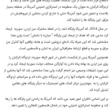
الشعاع قرار داده است.از این گذشته، اهمیت پایگاه های عین الاسد و تنف و
اردوگاه الرکبان به عنوان یک منظومه در استراتژی امنیتی آمریکا در منطقه بسیار
بالاست و تصور نمی شود آمریکا حتی با خارج کردن بخشی از نیروهایش در
عراق، این پایگاه ها را تخلیه کند.
در سال 2014، که آمریکا پایگاه تنف را در نقطه مشترک مرز اردن، سوریه ایجاد
کرد مدعی شد که هدف از ایجاد این پایگاه " مبارزه با داعش" است ولی بعدا
مشخص شد که این صرفا یک ادعای دروغین است و هدف واقعی آنها کنترل مرز
عراق و سوریه و قطع ارتباط جغرافیائی ایران به لبنان و فلسطین است.
همچنین آمریکا پس از شکست داعش در شهر الرقه سوریه، اردوگاه الرکبان را
روی مرز اردن به بهانه پناه دادن به آوارگان مخالف دولت سوریه ایجاد کرد و در
این مورد تبلیغات وسیعی نیز انجام گرفت ولی بعدا مشخص شد که آنها بخشی از
داعشی ها و افراد خانواده آنها را در این اردوگاه جای داده اند و سرانجام، اردوگاه
الرکبان را به مهمترین مرکز کمک های لجستیک به دیگر پایگاه های نظامی
تبدیل کرده اند.
بر این اساس ناظران امور بعید می دانند که آمریکا به راحتی این پایگاه ها را رها
کند و منظومه استراتژی امنیتی خود در شمال فلسطین اشغالی را تغییر دهد .