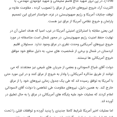
1398)، در پی ترور شهید حاج قاسم سلیمانی و شهید ابومهدی مهندس، با
اکثریت آراء خروج نیروهای خارجی از عراق را تصویب کرده ، مقاومت علاوه بر
توقف جنایات آمریکا و رژیم صهیونیستی در غزه، خواستار اجرای این تصمیم
پارلمان و خروج نظامی آمریکا از عراق نیز هست.
این یعنی مقابله با استراتژی امنیتی آمریکا در غرب اسیا که هدف اصلی آن در
نهایت حفظ امنیت رژیم صهیونیستی در محور شمال است.متاسفانه در مورد
خروج نیروهای آمریکایی وحدت نظری در عراق وجود ندارد. مسئولان اقلیم
کردستان در شمال و برخی از شخصیت های سنی، به دلیل منافع خود موافق
خروج آمریکائی ها نیستند.
دولت آقای شیاع السودانی و بعضی از جریان های شیعی نیز معتقدند که می
توانند از طریق مذاکره آمریکائی را وادار به خروج از عراق کنند و در این مورد حتی
با آمریکا به توافق رسیده اند که طی یک جدول زمانی نیروهای خود را از عراق
خارج کند. به همین دلیل، نیروهای مقاومت طی تفاهمی با دولت آقای السودانی
اعلام کردند که عملیات خود علیه پایگاه های آمریکائی در عراق را به حال تعلیق در
آورده اند.
اما عملیات اخیر آمریکا شرایط کاملا جدیدی را پدید آورده و توافقات قبلی را تحت