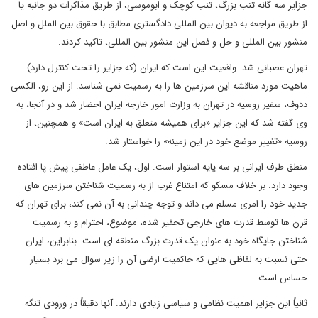
جزایر سه گانه تنب بزرگ، تنب کوچک و ابوموسی، از طریق مذاکرات دو جانبه یا
از طریق مراجعه به دیوان بین المللی دادگستری مطابق با حقوق بین الملل و اصل
منشور بین المللی و حل و فصل این منشور بین المللی، تاکید کردند.
تهران عصبانی شد. واقعیت این است که ایران (که جزایر را تحت کنترل دارد)
ماهیت مورد مناقشه این سرزمین ها را به رسمیت نمی شناسد. از این رو، الکسی
ددوف، سفیر روسیه در تهران به وزارت امور خارجه ایران احضار شد و در آنجا، به
وی گفته شد که این جزایر «برای همیشه متعلق به ایران است» و همچنین، از
روسیه «تغییر موضع خود در این زمینه» را خواستار شد.
منطق طرف ایرانی بر سه پایه استوار است. اول، یک عامل عاطفی پیش پا افتاده
وجود دارد. بر خلاف مسکو که امتناع غرب از به رسمیت شناختن سرزمین های
جدید خود را امری مسلم می داند و توجه چندانی به آن نمی کند، برای تهران که
قرن ها توسط قدرت های خارجی تحقیر شده، موضوع، احترام و به رسمیت
شناختن جایگاه خود به عنوان یک قدرت بزرگ منطقه ای است. بنابراین، ایران
حتی نسبت به لفاظی هایی که حاکمیت ارضی آن را زیر سوال می برد بسیار
حساس است.
ثانیاً این جزایر اهمیت نظامی و سیاسی زیادی دارند. آنها دقیقاً در ورودی تنگه