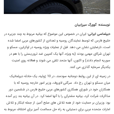
نویسنده: گوورگ میرزاییان
دیپلماسی ایرانی:
ایران در خصوص این موضوع که بیانیه مربوط به چند جزیره در
خلیج فارس که توسط نمایندگان روسیه و تعدادی از کشورهای عربی امضا شده
است، نارضایتی نشان می دهد. قبل از عملیات ویژه روسیه در اوکراین، مسکو و
تهران شرکای مهمی بودند (به ویژه، آنها یک کمپین ضد تروریستی را با هم در
سوریه انجام دادند) و اکنون، آنها متحد تلقی می شوند و فعالانه روی امنیت
یکدیگر سرمایه گذاری می کنند.
در زمینه ای از این روابط دوجانبه سودمند، در 10 ژوئیه، یک حادثه دیپلماتیک
میان مسکو و تهران رخ داد. سرگئی لاوروف، وزیر امور خارجه روسیه که با
همکاران خود در شورای همکاری کشورهای عربی خلیج فارس در ششمین دور
مذاکرات شرکت کرد، بیانیه مشترکی را با آنها امضا کرد. در آن بیانیه بند زیر آمده
بود: وزیران بر حمایت خود از همه تلاش های صلح آمیز، از جمله ابتکار و تلاش
امارات متحده عربی برای دستیابی به راه حل مسالمت آمیز برای اختلاف مربوط به