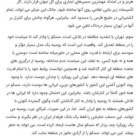
هرمز و در امتداد مهمترین مسیرهای تجاری برای کل جهان قرار دارند. اگر
تأسیسات زیر بنایی نظامی روی آنها ساخته شود، مالک این جزایر می تواند، تمام
کشتیرانی در خلیج فارس را مسدود کند. بنابراین، هرگونه چالش برای کنترل بر
آنها در تهران بسیار دردناک تلقی می شود.
سوم، تهران با تشدید مناقشه در تلاش است، مسکو را وادار کند تا سیاست خود
را در منطقه تعدیل کند. واقعیت این است که روسیه یک مدل بسیار مؤثر و
سودمند برای ارتباط با قدرت های محلی در خاورمیانه ساخته است: دوستی با
همه و نه علیه کسی. به لطف این سیاست عدم مداخله، روسیه از درگیری های
متعدد منطقه ای کنار گذاشته شد و همچنین توانست روابط خود را با تمام قدرت
های منطقه ای توسعه دهد. تهران این رویکرد را چندان دوست ندارد. با وجود
روند کنونی آشتی این کشور با کشورهای عربی، ایرانی ها دوست دارند، مسکو در
همه امور کاملاً در کنارشان باشد. بنابراین، این احتمال وجود دارد که ایرانی ها در
تلاش هستند تا روسیه را وادار به کنار گذاشتن گفت وگوی گسترده کنونی با
کشورهای منطقه به نفع ایران کنند. اما، در این صورت، شرکای عرب روسیه می
توانند، این حساب نمایشی را فقط یک بانک طرفدار ایران در نظر بگیرند و ساخت
یک رویکرد چند بردار که مسکو سال هاست ایجاد کرده است، می تواند به خطر
بیفتد. این می تواند، مسکو را از آزادی مانور در منطقه سلب کند.