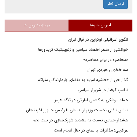
ارسال نظر
آخرین خبرها
پر بازدیدترین ها
الگوی اسرائیلی اوکراین در قبال ایران
خوانشی از منظر اقتصاد سیاسی و ژئوپلیتیک کریدورها
«محاصره در برابر محاصره»
سه خطای راهبردی تهران
گذار خزر از «حاشیه امن» به «فضای بازدارندگی متراکم
ترامپ گرفتار در شن‌زار سیاسی
حمله موشکی به کشتی اماراتی در تنگه هرمز
تماس تلفنی نخست وزیر ارمنستان با رئیس جمهور آذربایجان
هشدار حماس نسبت به تشدید شهرک‌سازی در بیت‌ لحم
عراقچی: مذاکرات با عمان در حال انجام است