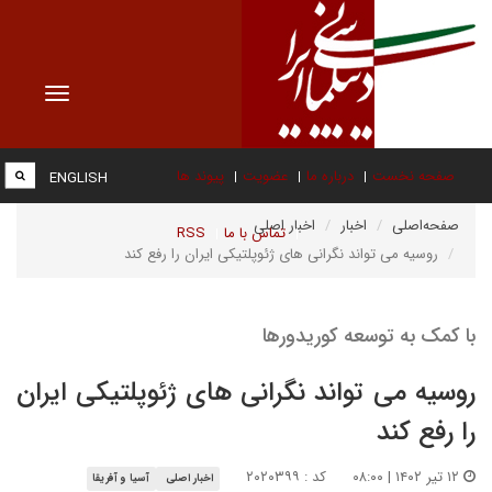
Toggle
vigation
صفحه نخست
درباره ما
عضویت
پیوند ها
ENGLISH
صفحه‌اصلی
اخبار
اخبار اصلی
تماس با ما
RSS
روسیه می تواند نگرانی های ژئوپلتیکی ایران را رفع کند
با کمک به توسعه کوریدورها
روسیه می تواند نگرانی های ژئوپلتیکی ایران
را رفع کند
۱۲ تیر ۱۴۰۲ | ۰۸:۰۰
کد : ۲۰۲۰۳۹۹
اخبار اصلی
آسیا و آفریقا