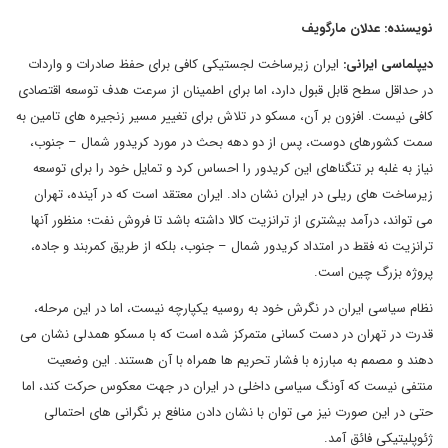
نویسنده: عدلان مارگویف
دیپلماسی ایرانی:
ایران زیرساخت لجستیکی کافی برای حفظ صادرات و واردات
در حداقل سطح قابل قبول دارد، اما برای اطمینان از سرعت هدف توسعه اقتصادی
کافی نیست. افزون بر آن، مسکو در تلاش برای تغییر مسیر زنجیره های تامین به
سمت کشورهای دوست، پس از دو دهه بحث در مورد کریدور شمال – جنوب،
نیاز به غلبه بر تنگناهای این کریدور را احساس کرد و تمایل خود را برای توسعه
زیرساخت های ریلی در ایران نشان داد. ایران معتقد است که در آینده، تهران
می تواند، درآمد بیشتری از ترانزیت کالا داشته باشد تا فروش نفت؛ منظور آنها
ترانزیت نه فقط در امتداد کریدور شمال – جنوب، بلکه از طریق کمربند و جاده،
پروژه بزرگ چین است.
نظام سیاسی ایران در نگرش خود به روسیه یکپارچه نیست، اما در این مرحله،
قدرت در تهران در دست کسانی متمرکز شده است که با مسکو همدلی نشان می
دهند و مصمم به مبارزه با فشار تحریم ها همراه با آن هستند. این وضعیت
منتفی نیست که آونگ سیاسی داخلی در ایران در جهت معکوس حرکت کند، اما
حتی در این صورت نیز می توان با نشان دادن منافع بر نگرانی های احتمالی
ژئوپلیتیکی فائق آمد.