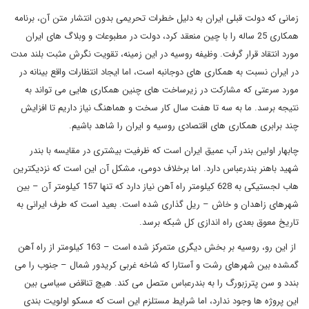
زمانی که دولت قبلی ایران به دلیل خطرات تحریمی بدون انتشار متن آن، برنامه
همکاری 25 ساله را با چین منعقد کرد، دولت در مطبوعات و وبلاگ های ایران
مورد انتقاد قرار گرفت. وظیفه روسیه در این زمینه، تقویت نگرش مثبت بلند مدت
در ایران نسبت به همکاری های دوجانبه است، اما ایجاد انتظارات واقع بینانه در
مورد سرعتی که مشارکت در زیرساخت های چنین همکاری هایی می تواند به
نتیجه برسد. ما به سه تا هفت سال کار سخت و هماهنگ نیاز داریم تا افزایش
چند برابری همکاری های اقتصادی روسیه و ایران را شاهد باشیم.
چابهار اولین بندر آب عمیق ایران است که ظرفیت بیشتری در مقایسه با بندر
شهید باهنر بندرعباس دارد. اما برخلاف دومی، مشکل آن این است که نزدیکترین
هاب لجستیکی به 628 کیلومتر راه آهن نیاز دارد که تنها 157 کیلومتر آن – بین
شهرهای زاهدان و خاش – ریل گذاری شده است. بعید است که طرف ایرانی به
تاریخ معوق بعدی راه اندازی کل شبکه برسد.
از این رو، روسیه بر بخش دیگری متمرکز شده است – 163 کیلومتر از راه آهن
گمشده بین شهرهای رشت و آستارا که شاخه غربی کریدور شمال – جنوب را می
بندد و سن پترزبورگ را به بندرعباس متصل می کند. هیچ تناقض سیاسی بین
این پروژه ها وجود ندارد، اما شرایط مستلزم این است که مسکو اولویت بندی