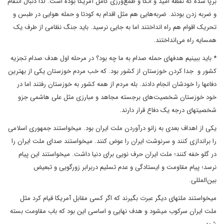
برپا شده که نقطه امید و اتکا و طمع‌ورزی کامل آمریکا بوده است. لذا دنبال انتقام
و ضربه زدن بودند. ضربه‌هایی هم مثل اقدام به کودتا و حمله هوایی در طبس و
تحریک اقوام هم راه انداختند اما به جایی نرسید. باید جنگ نظامی از طرف یک
همسایه راه می‌انداختند.
* باید ببینیم هدفهای حمله صدام به ما چه بود؟ در مرحله اول هدف صدام تجزیه
کشور و جدا کردن خوزستان از کشور بود. که خب مردم خوزستان یکی از بهترین
دفاعها را خودشان انجام دادند. بله مردم از همه کشور به خوزستان رفتند اما در
خود خوزستان شخصیت‌های برجسته مجاهد و مبارزی مثل علی هاشمی جزو
شخصیتهای درجه یک دفاع قرار دارند.
یکی از اهداف بعدی به زانو درآوردن ملت ایران بود. میخواستند جمهوری اسلامی
را براندازی کنند و سرنوشت ایران را عوض کنند. میخواستند صدای ملت ایران را
در گلو خفه کنند؛ ملت ایران حرف نویی برای دنیا داشت. میخواستند این پیام
نرسد؛ پیام مقاومت و ایستادگی و عدم تسلیم دربرابر زورگویی و تبعیض
بین‌المللی.
میخواستند ملتهای دیگر عبرت بگیرند که اگر کسی مقابل آمریکا قیام کرد مثل
ملت ایران سرکوب میشود و هدف نهایی و اساسی این بود که باب مقاومت بسته