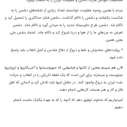
محاسبات خودش قدرت داخلی و مقاومت ایران را به حساب بیاورد.
مردم با همین روحیه مقاومت توانستند تعداد زیادی از نقشه‌های دشمن را به
شکست بکشانند و دشمن را ناکام گذاشت. دشمن فشار حداکثری را تحمیل کرد و
ناکام شد. دشمن طرح خاورمیانه جدید را به میدان آورد و ناکام ماند. دشمن
تعرض به مرزهای ما را از هوا و دریا شروع کرد و ناکام ماند. اعتماد بنفس ملی
یعنی همین.
* روایت‌های مخدوش و غلط و دروغ از دفاع مقدس و اصل انقلاب باید پاسخ
داده شود.
الان هم میبینم بعضی از کتابها و فیلمهایی که صهیونیستها یا آمریکاییها و اروپاییها
مینویسند و میسازند برای این است که یک نقطه تاریکی را در انقلاب و حرکت
ملت ایران به دروغ وانمود کنند. در مقابل اینها باید تلاش کرد و کسانی که اهل
فکر و کار و هنر هستند کارهایی انجام دهند.
امیدواریم که خداوند توفیق دهد که آنچه را که به عهده یکایک ماست انجام
دهیم.