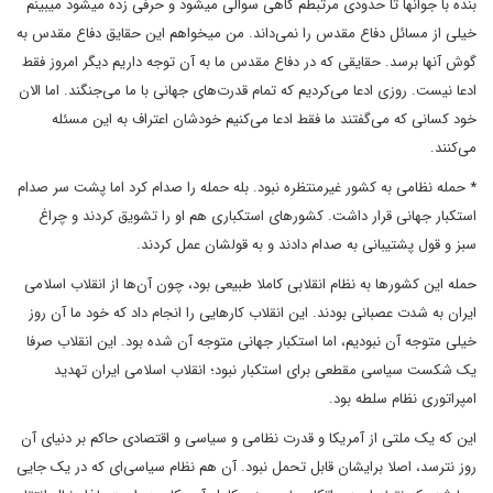
بنده با جوانها تا حدودی مرتبطم گاهی سوالی میشود و حرفی زده میشود میبینم
خیلی از مسائل دفاع مقدس را نمی‌داند. من میخواهم این حقایق دفاع مقدس به
گوش آنها برسد. حقایقی که در دفاع مقدس ما به آن توجه داریم دیگر امروز فقط
ادعا نیست. روزی ادعا می‌کردیم که تمام قدرت‌های جهانی با ما می‌جنگند. اما الان
خود کسانی که می‌گفتند ما فقط ادعا می‌‌کنیم خودشان اعتراف به این مسئله
می‌کنند.
* حمله نظامی به کشور غیرمنتظره نبود. بله حمله را صدام کرد اما پشت سر صدام
استکبار جهانی قرار داشت. کشورهای استکباری هم او را تشویق کردند و چراغ
سبز و قول پشتیبانی به صدام دادند و به قولشان عمل کردند.
حمله این کشورها به نظام انقلابی کاملا طبیعی بود، چون آن‌ها از انقلاب اسلامی
ایران به شدت عصبانی بودند. این انقلاب کارهایی را انجام داد که خود ما آن روز
خیلی متوجه آن نبودیم، اما استکبار جهانی متوجه آن شده بود. این انقلاب صرفا
یک شکست سیاسی مقطعی برای استکبار نبود؛ انقلاب اسلامی ایران تهدید
امپراتوری نظام سلطه بود.
این که یک ملتی از آمریکا و قدرت نظامی و سیاسی و اقتصادی حاکم بر دنیای آن
روز نترسد،‌ اصلا برایشان قابل تحمل نبود. آن هم نظام سیاسی‌ای که در یک جایی