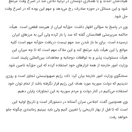
هیأت‌شان آمدند و با همکاری دوستان در ترکیه تلاش شد در اسرع وقت مرتفع
شود و این مسائل در حوزه صادرات رخ می‌دهد و مهم این بوده که در اسرع وقت
حل شود.
وی در پاسخ به سؤالی اظهار داشت: حق‌آبه ایران از هیرمند قطعی است. هیأت
حاکمه سرپرستی افغانستان گفته که سد را باز کرده ولی آبی به مرزهای ایران
نرسیده است. برای ما باز شدن سد مهم نیست دریافت حق‌آبه مهم است کلیه
موانع را این هیأت باید مرتفع کند و این ملاک مهم است که تا چه میزان این
هیأت مسئولیت پذیر و به توافقات دوجانبه و معاهدات بین‌المللی پایبند است.
وزارت امور خارجه از همه ابزارهای خود استفاده کرده که این حق‌آبه تامین شود.
سخنگوی وزارت امور خارجه بیان کرد: ذات رژیم صهیونیستی تجاوز است و روزی
ندیدیم که دولت سوریه مورد هدف این رژیم قرار نگرفته باشد از تمام توان خود
استفاده می‌کنیم در کنار دولت و مردم سوریه به این تجاوزات پایان دهیم.
وی همچنین گفت: اجلاس سران آستانه در دستورکار است و تاریخ اولیه این
است که تا قبل از بهار تاریخی را تعیین کنیم ولی باید ببینیم زمانبندی چگونه جلو
خواهد رفت.