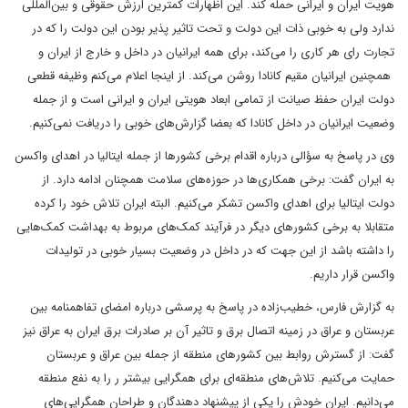
هویت ایران و ایرانی حمله کند. این اظهارات کمترین ارزش حقوقی و بین‌المللی
ندارد ولی به خوبی ذات این دولت و تحت تاثیر پذیر بودن این دولت را که در
تجارت رای هر کاری را می‌کند، برای همه ایرانیان در داخل و خارج از ایران و
همچنین ایرانیان مقیم کانادا روشن می‌کند. از اینجا اعلام می‌کنم وظیفه قطعی
دولت ایران حفظ صیانت از تمامی ابعاد هویتی ایران و ایرانی است و از جمله
وضعیت ایرانیان در داخل کانادا که بعضا گزارش‌های خوبی را دریافت نمی‌کنیم.
وی در پاسخ به سؤالی درباره اقدام برخی کشورها از جمله ایتالیا در اهدای واکسن
به ایران گفت: برخی همکاری‌ها در حوزه‌های سلامت همچنان ادامه دارد. از
دولت ایتالیا برای اهدای واکسن تشکر می‌کنیم. البته ایران تلاش خود را کرده
متقابلا به برخی کشورهای دیگر در فرآیند کمک‌های مربوط به بهداشت کمک‌هایی
را داشته باشد از این جهت که در داخل در وضعیت بسیار خوبی در تولیدات
واکسن قرار داریم.
به گزارش فارس، خطیب‌زاده در پاسخ به پرسشی درباره امضای تفاهمنامه بین
عربستان و عراق در زمینه اتصال برق و تاثیر آن بر صادرات برق ایران به عراق نیز
گفت: از گسترش روابط بین کشورهای منطقه از جمله بین عراق و عربستان
حمایت می‌کنیم. تلاش‌های منطقه‌ای برای همگرایی بیشتر ر را به نفع منطقه‌
می‌دانیم. ایران خودش را یکی از پیشنهاد دهندگان و طراحان همگرایی‌های