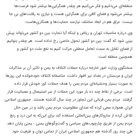
منطقه‌ای می‌دانیم و فکر می‌کنیم هر چقدر همگرایی‌ها بیشتر شود فرصت‌ها
بیشتر می‌شود و فضای کافی برای همگرایی هست و نیازی به رقابت‌های بی جا
نیست. عراق هم در ابعاد مختلف نیازمند حمایت‌ها و همکاری‌هاست.
وی درباره مناسبات تهران و ریاض و اینکه‌ آیا تجارت بین دو کشور می‌تواند پیش
بینی شود که گفت: بین دو کشور تحول خاصی رخ نداده است. هر چقدر بتوانیم
از فضای تقابل به سمت تعامل منطقی حرکت کنیم به نفع ملت دو کشور و
همچنین منطقه است.
سخنگوی وزارت امور خارجه درباره حملات ائتلاف به یمن و تاثیر آن بر مذاکرات
ایران و عربستان در بغداد نیز اظهار داشت: متاسفانه ائتلاف خودخوانده این روزها
به صورت بسیار وحشیانه‌ای مردم یمن را هدف حملات کور خودش قرار داده
است. برخی از نقاط چند ده بار مورد این حملات از سر استیصال و عصبانیت قرار
گرفتند. مردم یمن قربانی این تجاوز در چند سال گذشته هستند. جمهوری اسلامی
ایران همواره سعی کرده که صدای مظلومیت مردم یمن باشد و در عین حال
تلاش کرده از سازوکارهای بین‌المللی استفاده کند برای این‌که به این درد و رنج
مردم یمن از طریق چارچوب‌های سیاسی و گفت‌وگوهای یمنی - یمنی پایان دهد.
طی چند روز گذشته هم جمهوری اسلامی ایران از تمامی توان و ظرفیت خود