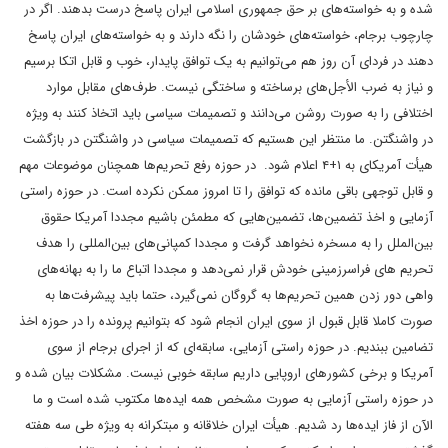
شده و به خواسته‌های بر حق جمهوری اسلامی ایران پاسخ درست بدهند. اگر در
چارچوب برجام، خواسته‌های خودشان را نگه دارند و به خواسته‌های ایران پاسخ
دهند در فردای آن روز هم می‌توانیم به یک توافق پایدار، خوب و قابل اتکا برسیم
و نیاز به ضرب الأجل‌های برساخته و ساختگی نیست. طرف‌های مقابل موارد
اختلافی را به صورت روشن می‌دانند و تصمیمات سیاسی باید اتخاذ کنند به ویژه
در واشنگتن. ما منتظر این هستیم که تصمیمات سیاسی در واشنگتن در بازگشت
هیأت آمریکای به ۱+۴ اعلام شود. در حوزه رفع تحریم‌ها همچنان موضوعات مهم
و قابل توجهی باقی مانده که توافق را تا امروز ممکن نکرده است. در حوزه راستی
آزمایی و اخذ تضمین‌ها، تضمین‌هایی که مطمئن باشیم مجددا آمریکا حقوق
بین‌الملل را به مسخره نخواهد گرفت و مجددا کمپانی‌های بین‌المللی را هدف
تحریم های فراسرزمینی خودش قرار نمی‌دهد و مجددا اتباع ما را به بهانه‌های
واهی دور زدن همین تحریم‌ها به گروگان نمی‌گیرد، حتما باید پیشرفت‌ها به
صورت کاملا قابل قبول از سوی ایران انجام شود که بتوانیم پرونده را در حوزه اخذ
تضامین ببندیم. در حوزه راستی آزمایی، سابقه‌ای که از اجرای برجام از سوی
آمریکا و برخی کشورهای اروپایی داریم سابقه خوبی نیست. مشکلات بیان شده و
در حوزه راستی آزمایی به صورت مشخص همه ایده‌ها مکتوب شده است و ما
الآن از فاز ایده‌ها رد شدیم. هیأت ایران خلاقانه و مبتکرانه به ویژه طی سه هفته