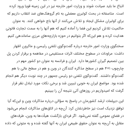
اتباع ما باید صیانت شوند و وزارت امور خارجه نیز در این زمینه قویا ورود کرده
است. متاسفانه در بحث کولبری معضلی به نام گروهک‌های ضد انقلاب داریم که
برای کولبران مشکل ایجاد و تلاش می‌کنند از آنها باج خواهی کنند. به عنوان
حاکمیت تلاش کردیم این فضا را آماده کنیم که هم آنها را به سمت تجارت قانونی
هدایت کرده و هم این‌که اگر بتوانیم در حوزه بازارچه‌های مرزی ساماندهی کنیم.
سخنگوی وزارت امور خارجه درباره گفت‌وگوی تلفنی رئیسی و ماکرون اظهار
داشت: مراودات در سطوح مختلف اثرات مستقیمی در مفاهمه و برقرار کردن پل
بین تصمیم گیران کشورها دارد. ایران و فرانسه به عنوان دو کشور مهم در
چارچوب ۱+۴ هم در سطح مذاکره کنندگان در وین و هم در سطح عالی با هم
گفت‌وگو داشتند. گفت‌‌وگوی تلفنی دو رئیس جمهور در چند نوبت دیگر هم انجام
شده بود. مواضع ایران به خوبی تبیین شد و برخی نکات مورد تبادل نظر قرار
گرفت که امیدواریم در روزهای آتی نتیجه آن را ببینیم.
این دیپلمات ارشد کشورمان در پاسخ به سؤالی درباره مذاکرات وین و این‌که آیا
توافق نزدیک است نیز خاطرنشان کرد: آن‌چه در اتاق‌های مذاکرات انجام می‌شود
در فضای عمومی گفته نمی‌شود. اگر فردای بازگشت هیأت‌ها به وین، طرف‌های
مقابل به آن‌چه به عنوان حقوق طبیعی ایران به آنها گفته شده و به متونی که داده