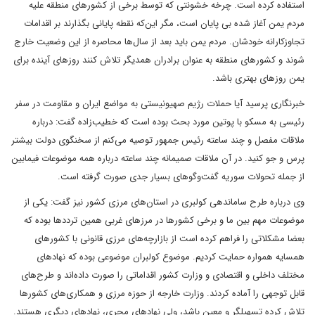
استفاده کرده است. چرخه خشونتی که توسط برخی از کشورهای منطقه علیه
مردم یمن آغاز شده بی پایان است، مگر این‌که نقطه پایانی بگذارند بر اقدامات
تجاوزکارانه خودشان. مردم یمن باید بعد از سال‌ها محاصره از این وضعیت خارج
شوند و کشورهای منطقه به عنوان برادران همدیگر تلاش کنند روزهای آینده برای
یمن روزهای بهتری باشد.
خبرنگاری پرسید آیا حملات رژیم صهیونیستی به مواضع ایران و مقاومت در سفر
رئیسی به مسکو با پوتین مورد بحث بوده است که خطیب‌زاده گفت: درباره
ملاقات مفصل و چند ساعته رئیس جمهور توصیه می‌کنم از سخنگوی دولت بیشتر
پرس و جو کنید. در آن ملاقات صمیمانه چند ساعته درباره همه موضوعات فیمابین
از جمله تحولات سوریه گفت‌وگوهای بسیار جدی صورت گرفته است.
وی درباره طرح ساماندهی کولبری در استان‌های مرزی کشور نیز گفت: یکی از
موضوعات مهم بین ما و برخی کشورها در مرزهای غربی همین ترددها بوده که
بعضا مشکلاتی را فراهم کرده است از بازارچه‌های مرزی قانونی با کشورهای
همسایه همواره حمایت کردیم. موضوع کولبران موضوعی بوده که نهادهای
مختلف داخلی و اقتصادی و وزارت کشور اقداماتی را صورت داده‌اند و طرح‌های
قابل توجهی را آماده کردند. وزارت خارجه از حوزه مرزی و همکاری‌های کشورها
تلاش کرده تسهیلگر و معین باشد، ولی نهادهای مجری، نهادهای دیگری هستند.