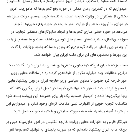
گذشته همه موارد را مکتوب کرده و امروز منتظر پاسخ طرف‌های مقابل هستیم و
امیدواریم که در کمترین زمان ممکن در حوزه رفع تحریم‌ها که ماموریت امروز
بخشی از همکاران در وزارت خارجه است، به نتیجه خوب برسیم. دولت سیزدهم
در موازی با آن‌چه بخشی از وزارت امور خارجه در حوزه رفع تحریم‌ها انجام
می‌دهد در حوزه خنثی سازی تحریم‌ها و ایجاد سازوکارهای منطقی تجارت در
حوزه بین‌الملل، پیشرفت‌های بسیار قابل توجهی داشته است و ما همه چیز را به
آن‌چه در وین اتفاق می‌افتد گره نزدیم که روزی حتما که بشود جزئیات را گفت،
این روزها و دستاوردهای آن برای ملت ایران بیان خواهد شد.
خطیب‌زاده با بیان این‌که کره جنوبی بدهی‌های قطعی به ایران دارد، گفت: بانک‌
مرکزی مطالبات چند میلیارد دلاری از طرف‌های کره دارد در ملاقات معاون وزیر
امور خارجه کره جنوبی با معاون سیاسی وزیر خارجه ایران در وین پیشنهادهایی
را مطرح کرده بودند که قرار شد نهادهای ذیربط در داخل ایران پیگیری کنند که
اینها پیگیری‌ها شده و امیدوار هستیم یک بار برای همیشه این پرونده بسته شود.
متاسفانه تجربه خوبی از اظهارات قبلی مقامات کره‌ای وجود ندارد و امیدواریم این
بار بتواند آنچه پیشنهاد شده به صورت عملیاتی و با نتیجه خوب حاصل شود.
خبرنگار فارس به اظهارات معاون وزارت خارجه انگلیس در امور خاورمیانه مبنی بر
این‌که ما به ایران پیشنهاد داده‌ایم که در صورت پایبندی به توافق، تحریم‌ها لغو