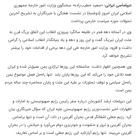
دیپلماسی ایرانی:
«سعید خطیب‌زاده» سخنگوی وزارت امور خارجه جمهوری
اسلامی ایران امروز (دوشنبه) در نشست هفتگی با خبرنگاران به تشریح آخرین
تحولات حوزه سیاست خارجی پرداخت.
وی در آستانه دهه فجر در طلیعه سالگرد پیروزی انقلاب این اتفاق بزرگ قرن به
ملت ایران تبریک گفت و این روز و دهه و یاد بنیانگذار انقلاب اسلامی را گرامی
داشت و افزود: وزارت امور خارجه طی این دهه برخی از اقدامات خود را بیشتر
تشریح خواهد کرد.
وی همچنین اظهار داشت: متاسفانه این روزها تراژدی یمن عمیق‌تر شده و ایران
همه تلاش خود را می‌کند که این روزها پایان یابد. تنها راه‌حل فصل موضوع یمن
راه‌حل سیاسی و توقف تجاوزات بر علیه این ملت و پایان محاصره چند ساله مردم
یمن است.
این دیپلمات ارشد کشورمان درباره سفر رئیس رژیم صهیونیستی به امارات و
اظهارات اخیر نخست‌وزیر رژیم صهیونیستی علیه ایران که سؤال خبرنگاری بیان
کرد: رژیم جعلی اشغالگر قدس بحران آفرینی در ذات آن است و تنها براساس
بحران آفرینی و ترور و خشونت و خونریزی دوام می‌آورد و حیاتش را در بحران
آفرینی می‌بیند. تنها رژیم آپارتاید این رژیم جعلی است و بر اساس تعاریف