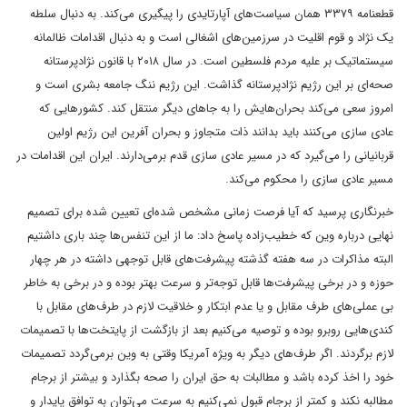
قطعنامه ۳۳۷۹ همان سیاست‌های آپارتایدی را پیگیری می‌کند. به دنبال سلطه
یک نژاد و قوم اقلیت در سرزمین‌های اشغالی است و به دنبال اقدامات ظالمانه
سیستماتیک بر علیه مردم فلسطین است. در سال ۲۰۱۸ با قانون نژادپرستانه
صحه‌ای بر این رژیم نژادپرستانه گذاشت. این رژیم ننگ جامعه بشری است و
امروز سعی می‌کند بحران‌هایش را به جاهای دیگر منتقل کند. کشورهایی که
عادی سازی می‌کنند باید بدانند ذات متجاوز و بحران آفرین این رژیم اولین
قربانیانی را می‌گیرد که در مسیر عادی سازی قدم برمی‌دارند. ایران این اقدامات در
مسیر عادی سازی را محکوم می‌کند.
خبرنگاری پرسید که آیا فرصت زمانی مشخص شده‌ای تعیین شده برای تصمیم
نهایی درباره وین که خطیب‌زاده پاسخ داد: ما از این تنفس‌ها چند باری داشتیم
البته مذاکرات در سه هفته گذشته پیشرفت‌های قابل توجهی داشته در هر چهار
حوزه و در برخی پیشرفت‌ها قابل توجه‌تر و سرعت بهتر بوده و در برخی به خاطر
بی عملی‌های طرف مقابل و یا عدم ابتکار و خلاقیت لازم در طرف‌های مقابل با
کندی‌هایی روبرو بوده و توصیه می‌کنیم بعد از بازگشت از پایتخت‌ها با تصمیمات
لازم برگردند. اگر طرف‌های دیگر به ویژه آمریکا وقتی به وین برمی‌گردد تصمیمات
خود را اخذ کرده باشد و مطالبات به حق ایران را صحه بگذارد و بیشتر از برجام
مطالبه نکند و کمتر از برجام قبول نمی‌کنیم به سرعت می‌توان به توافق پایدار و