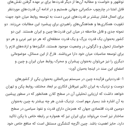
نوظهور و خواست و مطالبه آن‌ها از دیگر قدرت‌ها برای بر عهده گرفتن نقش‌های
قابل اعتنا در چارچوب حکمرانی جهانی هستیم و در ادامه آن قدرت‌های موردنظر
برای اعمال فشار بیشتر بر قدرت‌های غربی دست به توسعه روابط میان خود جهت
تقویت همکاری‌ها و هماهنگی‌های راهبردی برای پیشبرد این مطالبات می‌زنند. دو
نمونه جدی و قابل ملاحظه در میان این قدرت‌ها چین و ایران هستند. این دو
کشور به‌عنوان یک قدرت بزرگ و یک قدرت منطقه‌ای که هر دو غیر غربی و هر دو
خواستار تحول و دگرگونی در وضعیت موجود هستند، انگیزه‌ها و اراده‌های لازم را
برای توسعه مناسبات میان خود دارا می‌باشند. فارغ از این مسائل، موضوعاتی
دیگری را نیز می‌توان به‌عنوان پیشران و محرک روابط میان ایران و چین و
امضای این سند در اینجا به‌میان آورد؛
1- قدرت‌یابی فزآینده چین در سیستم بین‌المللی به‌عنوان یکی از کشورهای
دوست و نزدیک به ایران تاثیر غیرقابل انکاری بر ابعاد مختلف روابط پکن و تهران
خواهد داشت که ارزیابی تحلیلی آن در سطح کلان همانطور که در سطور پیشین
به آن اشاره شد بسیار مهم است. نزدیک شدن هر چه بیشتر به چین به‌عنوان
دومین قدرت اقتصادی جهان که همزمان دارای قدرت و نفوذ سیاسی در سطح
ساختار نیز است می‌تواند برای ایران نیز که همواره بر رابطه خاص با پکن تاکید
دارد، حایز اهمیت باشد. چین اگرچه کنشگری مستقل است که منافع خاص خود