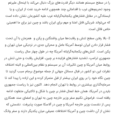
را در سطح سیستم همانند دیگر قدرت‌های بزرگ دنبال می‌کند با اینحال علیرغم
وجود تحریم‌های غرب با اقداماتی چند همچون ادامه خرید نفت از ایران، و یا
ایستادگی در مقابل فشارهای یکجانبه‌گرایانه غرب علیه کشورمان نشان داده است
که می‌تواند شریکی قابل اعتنا و مهم برای ایران باشد و چین نیز برای ما اهمیتی
خاص قائل است.
2- بالا رفتن سطح تنش و رقابت‌ها میان واشنگتن و پکن و همزمان با آن تحت
فشار قرار دادن ایران توسط آمریکا عامل و محرکی جدی در نزدیکی میان تهران و
پکن است. کنش‌های یکجانبه‌گرایانه آمریکا چه در طول چهار سال ریاست
جمهوری ترامپ، تشدید فشارهای فزاینده بر چین، افزایش رقابت و حتی تنش در
روابط میان آمریکا و چین تاثیرات آن بر سیستم و نظام بین‌المللی و البته اختلاف
نظرات این دو کشور در قبال مسائل جهانی از جمله موضوع برجام سبب گردید تا
چین نگاه خود را بر روی ایران بیشتر از قبل متمرکز کرده و این اراده را پیدا کند تا
سرمایه‌گذاری بیشتری در روابط با تهران انجام دهد. اکنون نیز با ریاست جمهوری
بایدن در آمریکا، همان خط اعمال فشار بر چین با شکل و تاکتیکی متفاوت ادامه
یافته است. فراموش نکنیم سفر وزیر خارجه چین به تهران و امضای سند همکاری
پس از نشست وزیر خارجه آمریکا و چین در آلاسکا صورت پذیرفت. نشستی که
نشان از آن داشت چین و آمریکا اختلافات عمیقی میان یکدیگر دارند و سفر وانگ