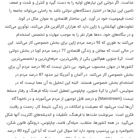
غذاست. اگر دولتی این نیازهای اولیه را به دست گیرد و کنترل و شدت و ضعف
تامین این نیازها در اختیار دستگاه‌های دولتی باشد به راحتی می‌تواند جامعه را
تحت قیمومیت خود در آورد. این ساختار اقتصادی به عنوان مثال در کوبا،
تفاوت‌های کهکشانی با ژاپن دارد که هزاران کارآفرین فکر می‌کنند، نوآوری می‌کنند
و در بنگاه‌های خود، ده‌ها هزار نفر را به موجب مهارت و تخصص استخدام
می‌کنند به طوری که 92 درصد مردم ژاپن برای بخش خصوصی کار می‌کنند. این
در حالی است که معاش و زندگی اقتصادی 77 درصد مردم کوبا در بخش دولتی
است. کرۀ جنوبی هم‌اکنون یکی از رقابتی‌ترین، حرفه‌ای‌ترین و تخصصی‌ترین
کشورها در جهان محسوب می‌شود. بی دلیل نیست که 90 درصد مردم آن برای
بخش خصوصی کار می‌کنند. در آلمان و آمریکا نیز حدود 87 درصد مردم در
استخدامِ بخش خصوصی هستند. البته این تحلیل به آن معنا نیست که در
سوئیس، آلمان یا کرۀ جنوبی، چاپلوسی تعطیل است بلکه فرهنگ و رفتارِ مسلط
نیست (Mainstream) و درصدِ قابل توجهی از مردم می‌آموزند و در ناخودآگاه
آن‌ها ثبت می‌شود که معیشت و امکانات در زندگی، نتیجۀ کار، زحمت و رقابتِ
فکری است. سرنوشتِ ملت‌ها با فرهنگ، خُلقیات و اندیشه‌های اکثریت آنها شکل
می‌گیرد. در همه کشورها، متقلب، حیله‌گر، فاسد، چاپلوس، دروغگو، قانون شکن،
ناجوانمرد و بی پِرنسیپ وجود دارد اما سوال این است که آیا این گروه 80 درصد