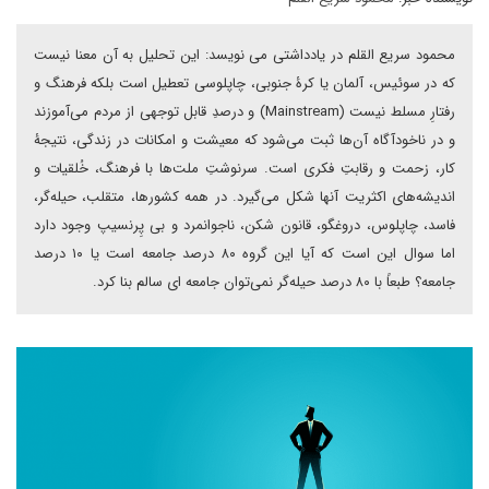
محمود سریع القلم در یادداشتی می نویسد: این تحلیل به آن معنا نیست
که در سوئیس، آلمان یا کرۀ جنوبی، چاپلوسی تعطیل است بلکه فرهنگ و
رفتارِ مسلط نیست (Mainstream) و درصدِ قابل توجهی از مردم می‌آموزند
و در ناخودآگاه آن‌ها ثبت می‌شود که معیشت و امکانات در زندگی، نتیجۀ
کار، زحمت و رقابتِ فکری است. سرنوشتِ ملت‌ها با فرهنگ، خُلقیات و
اندیشه‌های اکثریت آنها شکل می‌گیرد. در همه کشورها، متقلب، حیله‌گر،
فاسد، چاپلوس، دروغگو، قانون شکن، ناجوانمرد و بی پِرنسیپ وجود دارد
اما سوال این است که آیا این گروه ۸۰ درصد جامعه است یا ۱۰ درصد
جامعه؟ طبعاً با ۸۰ درصد حیله‌گر نمی‌توان جامعه ای سالم بنا کرد.