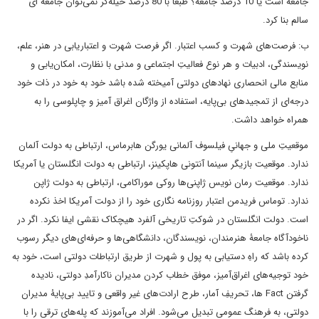
جامعه است یا 10 درصد جامعه؟ طبعاً با 80 درصد حیله‌گر نمی‌توان جامعه ای
سالم بنا کرد.
ب: فرصت‌های شهرت و کسب اعتبار. اگر فرصت شهرت و اعتباریابی در هنر، علم،
نویسندگی، ادبیات و هر نوع فعالیتِ اجتماعی و مدنی با نظارت، امکان‌یابی و
منابع مالی انحصاری نهادهای دولتی آمیخته شده باشد خود به خود در ذات خود
درجه‌ای از تمجید‌های بی‌پایه، استفاده از واژگان اغراق آمیز و چاپلوسی را به
همراه خواهد داشت.
موقعیتِ ملی و جهانیِ فیلسوف آلمانی یورگن هابرماس، ارتباطی به دولت آلمان
ندارد. موقعیت بازیگر سینما آنتونی هاپکینز، ارتباطی به دولت انگلستان یا آمریکا
ندارد. موقعیت رمان نویس ژاپنی‌ها روکی موراکامی، ارتباطی به دولت ژاپن
ندارد. توماس فریدمن اعتبار روزنامه نگاری خود را از دولت آمریکا اخذ نکرده
است. دولت انگلستان در شوکتِ تاریخی آلفرد هیچکاک نقشی ایفا نکرد. اگر در
ناخودآگاه جامعۀ هنرمندان، نویسندگان، دانشگاهی‌ها و حرفه‌ای‌های دیگر رسوب
کرده باشد که راهِ دستیابی به پول و شهرت از طریق ارتباطات دولتی است، خود به
خود توجیه‌های اغراق‌آمیز، موفق خطاب کردن مدیران ناکارآمدِ دولتی، نادیده
گرفتن Fact ها، تحریفِ آمار، طرح ارادت‌های غیر واقعی و تایید بی‌پایۀ مدیران
دولتی، به فرهنگ عمومی تبدیل می‌شود. افراد می‌آموزند که پله‌های ترقی را با