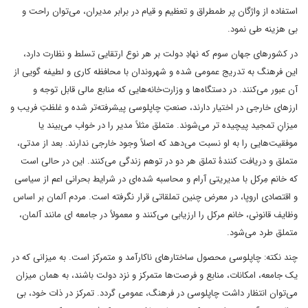
استفاده از واژگان پر طمطراق و تعظیم و قیام در برابر مدیران، می‌توان راحت و
بی هزینه طی نمود.
در کشورهای جهان سوم که نهادِ دولت بر هر نوع ارتقایی تسلط و نظارت دارد،
این فرهنگ به تدریج عمومی شده و شهروندان با محافظه کاری و لطیفه گویی از
آن عبور می‌کنند. در دستگاه‌ها و وزارت‌خانه‌هایی که منابع مالی قابل توجه و
ارزهای خارجی در اختیار دارند، صنعتِ چاپلوسی پیشرفته‌تر شده و غلظتِ فریب و
میزانِ تمجید پیچیده تر می‌شوند. متملق مثلاً مدیر را در خواب می‌بیند یا
موفقیت‌هایی را به او نسبت می‌دهد که اصلاً وجود خارجی ندارند. بعد از مدتی،
متملق و دریافت کنندۀ تملق هر دو در توهم زندگی می‌کنند. این در حالی است
که خانم مِرکل با مدیریتی آرام و محاسبه شده‌ای در شرایط بحرانی اعم از سیاسی
و اقتصادی اروپا، در معرض چنین تملقاتی قرار نگرفته است. مردم آلمان بر اساس
وظایف قانونی، خانم مرکل را ارزیابی می‌کنند و معمولاً در جامعه ای مانند آلمان،
متملق طرد می‌شود.
چند نکته: چاپلوسی محصول ساختارهای ناکارآمد و متمرکز است. به میزانی که در
یک جامعه، امکانات، منابع و فرصت‌ها متمرکز و نزد دولت باشند، به همان میزان
می‌توان انتظار داشت چاپلوسی در فرهنگ، عمومی گردد. تمرکز در ذات خود، بی