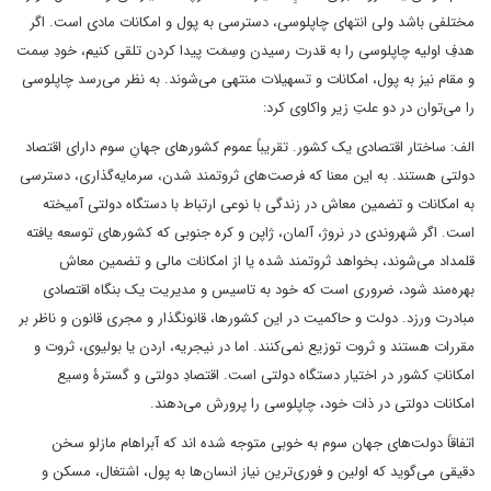
مختلفی باشد ولی انتهای چاپلوسی، دسترسی به پول و امکانات مادی است. اگر
هدفِ اولیه چاپلوسی را به قدرت رسیدن وسِمَت پیدا کردن تلقی کنیم، خودِ سِمت
و مقام نیز به پول، امکانات و تسهیلات منتهی می‌شوند. به نظر می‌رسد چاپلوسی
را می‌توان در دو علتِ زیر واکاوی کرد:
الف: ساختار اقتصادی یک کشور. تقریباً عموم کشورهای جهانِ سوم دارای اقتصاد
دولتی هستند. به این معنا که فرصت‌های ثروتمند شدن، سرمایه‌گذاری، دسترسی
به امکانات و تضمین معاش در زندگی با نوعی ارتباط با دستگاه دولتی آمیخته
است. اگر شهروندی در نروژ، آلمان، ژاپن و کره جنوبی که کشورهای توسعه یافته
قلمداد می‌شوند، بخواهد ثروتمند شده یا از امکانات مالی و تضمین معاش
بهره‌مند شود، ضروری است که خود به تاسیس و مدیریت یک بنگاه اقتصادی
مبادرت ورزد. دولت و حاکمیت در این کشورها، قانونگذار و مجری قانون و ناظر بر
مقررات هستند و ثروت توزیع نمی‌کنند. اما در نیجریه، اردن یا بولیوی، ثروت و
امکاناتِ کشور در اختیار دستگاه دولتی است. اقتصادِ دولتی و گسترۀ وسیع
امکانات دولتی در ذات خود، چاپلوسی را پرورش می‌دهند.
اتفاقاً دولت‌های جهان سوم به خوبی متوجه شده اند که آبراهام مازلو سخن
دقیقی می‌گوید که اولین و فوری‌ترین نیاز انسان‌ها به پول، اشتغال، مسکن و