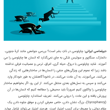
دیپلماسی ایرانی:
چاپلوسی در ذاتِ بشر است؟ بررسی جوامعی مانند کرۀ جنوبی،
دانمارک، سنگاپور و سوئیس شکی به جای نمی‌گذارد که انسان ها چاپلوسی را می
آموزند. شاید چاپلوسی با دروغ، حیله گری، اغراق، ترس و عصبانیت فرقی نداشته
باشد زیرا که عموم این ویژگی‌های منفی را انسان‌ها در ساختارهایی که زندگی
می‌کنند، می‌آموزند، به آن عادت می‌کنند، در ناخودآگاهشان به طور خودکار وارد
می‌کنند و سپس به نسل‌های بعدی منتقل می‌کنند. از این رو، اگر بخواهیم ساختار
چاپلوسی را واکاوی کنیم ضرورتاً باید محیطی را مطالعه کنیم که انسان‌ها در آن
پرورش یافته و این عادت را درونی می‌کنند. تعریفِ استاندارد چاپلوسی
(Sycophancy)، بزرگ نشان دادن، خاص معرفی کردن و موفق جلوه دادن یک
مقام دولتی یا معروف برای کسبِ امتیاز است. هرچند امتیاز می‌تواند شامل موارد