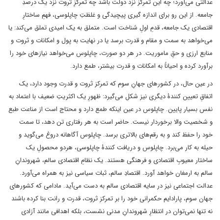
عدالتی می‌آورد؛ چه این تمرکز نزد دولت باشد چه تمرکزِ ثروت نزد یک درصدِ
جامعه. از این رو برای اندازه گیری پیچیدگی و غلظتِ چاپلوسی، فهمِ ساختارِ
اقتصادی یک جامعه، قدمِ اولِ شناخت است. متملق به یک امیدی تملق می‌کند: یا
می‌خواهد به سمت و مقام و قدرت برسد یا در نهایت به پول و امکانات و ثروت و
منابع ارزی و حقِ ماموریت. در هر دو صورت، چاپلوس می‌خواهد نیازهای خود را
برآورد کرده و احیاناً به امکانات و قدرت بیشتر، طمع دارد.
در عین حال، در کشورهای جهانِ سوم که تمرکز ثروت و قدرت وجود دارد، یک
اتفاقِ تعیین کنندۀ دیگری نیز شکل می‌گیرد: ظهورِ یک اکثریتِ ضعیف با اعتماد به
نفس بسیار پایین. چاپلوس در عین اینکه طمع دارد و محتاج است از مناعت طبع
و شخصیت والا برخوردار نیست. حاضر است به هر رفتاری تن دهد، تا سمت
خود را حفظ کند و به رقم‌های بالاتری برسد. چاپلوس آگاهانه دروغ می‌گوید و
حیله به کار می‌برد. چاپلوس و دریافت کنندۀ چاپلوسی، هردو محصولِ یک
ساختار معیوبِ اقتصادی و فرهنگی هستند. یک نظامِ اقتصادی سالم، شهروندانِ
سالم به ارمغان خواهد آورد. اقتصادِ سالم، ثبات سیاسی نیز به همراه می‌آورد.
عدالت اجتماعی نیز در سایه اقتصادی سالم به دست می‌آید. مادامی که کشورهای
جهان سوم، پارادایم حکمرانی خود را بر تمرکز ثروت، قدرت و رانت بنا کرده باشند
نه تنها نمی‌توان در انتظارِ شهروندانِ مدنی نشست، بلکه اهدافی مانند آزادی