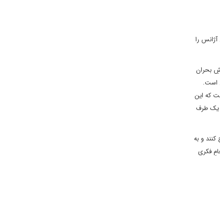
 کند، نقش آژانس را
شِ بحران
 است.
 توان گرفت این است که این
عه اقتصادی از یک طرف
کنند و به
مِ فکری