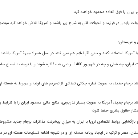
دولت بایدن در فرایند و تحولات آتی به شرح زیر باشند و آمریکا تلاش خواهد کرد موض
 و عربستان؛
 آمریکا استفاده نکنند و حتی اگر اعلام هم نمی کنند در عمل همراه جبهۀ آمریکا باشند؛
با حفظِ ساختارِ تحریم ها، آمریکا آنقدر صبر کند تا نمایندگانِ حاکمیت ایران، چه فعلی و چه در شهریور 1400، راضی به مذاکره شوند و ب
فاد برجام جدید، به صورت قطره چکانی تعدادی از تحریم های اولیه و مربوط به هسته ای
د برجام جدید، آمریکا به صورت بسیار تدریجی، منابع مالی مسدود ایران را با شرایط وی
 فشار حقوق بشری حفظ شود؛
زگشایی روابط اقتصادی اروپا با ایران به میزانِ پیشرفتِ مذاکراتِ برجام جدید مشروط
ستان، مصر و ترکیه در ایجاد برنامه هسته ای و در نتیجه اشاعه تسلیحات هسته ای در م