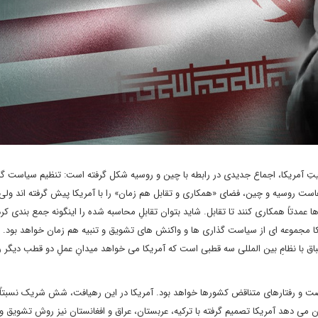
تِ آمریکا، اجماع جدیدی در رابطه با چین و روسیه شکل گرفته است: تنظیم سیاست گذ
ل محاسبه شده (Measured Confrontation). مدت هاست روسیه و چین، فضای «همکاری و تقابل هم زمان» را با آمریکا پیش گرفته اند
دتاً همکاری کنند تا تقابل. شاید بتوان تقابلِ محاسبه شده را اینگونه جمع بندی کرد:
کا مجموعه ای از سیاست گذاری ها و واکنش های تشویق و تنبیه هم زمان خواهد بود. 
اق با نظامِ بین المللی سه قطبی است که آمریکا می خواهد میدانِ عملِ دو قطب دیگر ر
صت و رفتارهای متناقض کشورها خواهد بود. آمریکا در این رهیافت، شش شریک نسبتاً قا
شان می دهد آمریکا تصمیم گرفته با ترکیه، عربستان، عراق و افغانستان نیز روش تشویق و 