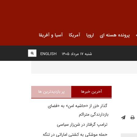
پرونده هسته ای
اروپا
آمریکا
آسیا و آفریقا
شنبه ۱۷ مرداد ۱۴۰۵
ENGLISH
آخرین خبرها
پر بازدیدترین ها
گذار خزر از «حاشیه امن» به «فضای
بازدارندگی متراکم
ترامپ گرفتار در شن‌زار سیاسی
حمله موشکی به کشتی اماراتی در تنگه