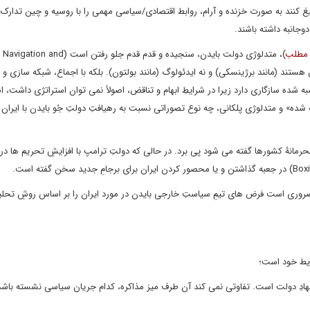
لیغ کنند به صورت خزنده و آرام، روابط اقتصادی/سیاسی مهمی را با روسیه و چین تدارک 
جانبه داشته باشند.
مطلب
)، متدلوژی دولت بایدن، سنجیده و قدم قدم جلو رفتن است (Navigation and
سین هستند (مانند برژینسکی) و نه ایدئولوگ (مانند بولتون). بلکه با اجماع، شبکه سازی و
تقابلِ محاسبه شده سازگاری دارد زیرا در شرایطِ ابهام و تناقض، اصولاً نمی توان استراتژی داشت، ا
شده» و متدلوژی پلکانی، چه نوع تصوراتی نسبت به رهیافتِ دولتِ جُو بایدن با ایران 
رمانۀ کشورها گفته می شود پی برد. در حالی که دولتِ ترامپ با افزایشِ تحریم ها در 
ا ضروری است فرض های تیمِ سیاستِ خارجی بایدن در مورد ایران را بر اساس روشِ تحلی