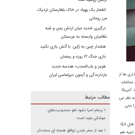
انفجار یک پهپاد در خاک بلغارستان نزدیک
مرز رومانی
درگیری شدید میان ارتش یمن و شبه
نظامیان وابسته به عربستان
هشدار چین به ژاپن: با آتش بازی نکنید
بازی جنگ ۱۲ روزه و رمضان
هرمز و باب‌المندب؛ هندسه جدید
اری ها از
بازدارندگی و آزمون دیپلماسی ایران
 ولی مماشاتِ
 آمریکا
مطالب مرتبط
به نظر می
ا حتی
برجام احیا نشود لغو محدودیت‌های
موشکی بعید است
بلِ اتکا
بعد از سفر بایدن توافق هسته ای سخت‌تر
تنبیه هم