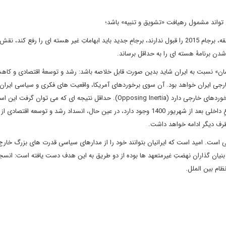
می تواند مشمول رهیافت «تشویق و تنبیه» باشد؛
از آنجا که دولتِ بایدن، کنگرۀ آمریکا، اتحادیۀ اروپا و کشورهای منطقه، برجام 2015 را قبول ندارند، برجامِ جدید باید ابهاماتِ غیر هسته ای را رفع
دن برنامۀ هسته ای را به حداقل برساند.
ان» نسبت به ایران شاید بدین صورت قابل خلاصه باشد: رشد و توسعۀ اقتصادی و کاه
خارجی ایران خواهد بود. آن سوی برخوردهای آمریکا، واقعیت های فکری و سیاسی ایران
مواضع و اندیشه های موجود کشور، هم پوشانی محدودی با این برخوردهای خارجی دارد (Opposing Inertia). حداقل نتیجه ای که می
پروسۀ کش و قوس، زمان بر خواهد بود. هرچند احتمالِ ظهورِ اجماعِ داخلی بعد از شهریور 1400 وجود دارد، در عین حال، انسداد رشد و توس
طرف دیگر ادامه خواهد داشت.
 است. امید است که ایرانیان بتوانند خود را از مدارهای سیاسی قدرت های بزرگ خارج 
 بنیان گذاران نهضتِ غیرمتعهد ها بوده از دو طریق به این هدف دست یافته است: انسجا
ظام بین الملل.