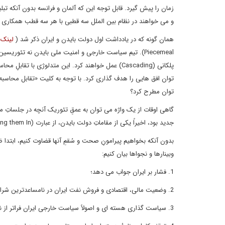
زمان را پیش گیرد. قابل توجه این که آلمان و فرانسه بدون آنکه تب
و می خواهند در نظام بین الملل سه قطبی با هر سه قطب همکاری دو
همان گونه که در یادداشت اول دولت بایدن و ایران ذکر شد (
لینک 
Piecemeal). تیم سیاست خارجی و امنیت ملی بایدن نه تئوری
پلکانی (Cascading) عمل خواهند کرد. این متدلوژی با 
توان افق هایی را هدف گذاری کرد. با توجه به کلیت «تقابل محاسبه 
توان مطرح کرد؟
گاهی اوقات از یک واژه می توان به عمقِ تئوریک آنچه در جلساتِ مح
جدید بود، اخیراً یکی از مقاماتِ دولت بایدن، از عبارت (Boxing them In) در جعبه گذاشتن و یا محصور کردن ایران برای برجامِ جدید سخن گفته است.
بدون آنکه بخواهیم پیرامونِ صحت و سُقمِ آنها قضاوت کنیم، ابتد
وبینارها و نجواها بیان کنیم:
1. فشار بر ایران جواب می دهد؛
2. وضعیت مالی، اقتصادی و فروش نفت ایران در نامساعدترین شرایط خود است؛
3. سیاست گذاری هسته ای و اصولاً سیاست خارجی ایران فراتر از نهادِ دولت است. تفاوتی نمی کند آن طرف میز مذاکره، کدام جریان سیاسی نشسته باشد؛