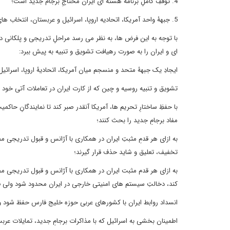
4. توقفِ کاملِ برنامۀ هسته ای ایران محتاجِ برجام جدید است؛
5. جبهۀ واحد آمریکا، اتحادیه اروپا، اسرائیل و عربستان، انتخاب های ایران را فوق العاده محدود خواهند کرد.
با توجه به این فرض ها، به نظر می رسد مراحلِ تدریجی و پلکانی 
ای و ایران را به صورت رهیافت تشویق و تنبیه به پیش ببرد:
ایجادِ یک جبهۀ متحد و منسجم میان آمریکا، اتحادیۀ اروپا، اسرائیل
تشویق و تنبیه روسیه و چین که از کارت ایران در تعاملات آتی خود با
مفاد برجامِ جدید را بحث کنند؛
به ازای هر قدمِ مثبتِ ایران در همکاری با آژانس و قبول تدریجی م
تخفیف، تعلیق و شاید حذف قرار گیرند؛
به ازای هر قدم مثبت ایران در همکاری با آژانس و قبول تدریجی مفا
کند، دخالتِ سیستم های امنیتی خارجی در ایران محدود شود ولی
انسداد روابط ایران با کشورهای عربی حوزه خلیج فارس حفظ شود و با
اطمینان بخشی به اسرائیل که با مذاکرات برجامِ جدید، تمایلات عرب