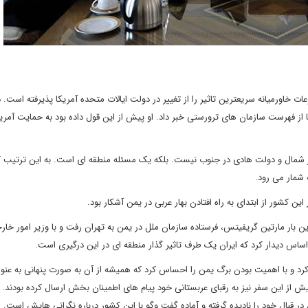
خاورمیانه سریعترین تاثیر را از تغییر در دولت ایالات متحده آمریکا پذیرفته است. د
 از فهرست سازمان های ترورستی خبر داد. او پیش از این قول داده بود به حمایت آمریک
ر شمال و دولت هادی در جنوب نیست. بلکه یک مسئله منطقه ای است. به این ترتیب
 شمار می رود.
 کشور از ابتدای به راه افتادن بهار عربی در یمن آشکار بود.
ر مارتین گریفیتس، فرستاده سازمان ملل در یمن به تهران رفت و با وزیر امور خارجه
ساس دیدار کرد که ایران یک طرف تاثیر گذار منطقه ای در این درگیری است.
رد و با اهمیت بودن برگ یمن را احساس کرد که همیشه از آن به صورت پنهانی به عنو
ا پیش از این سفر نیز به رقبای عربستانی خود پیام های اطمینان بخش ارسال کرده بودند
ر قبال خود را نادیده گرفته و آماده گفت وگو با این کشور درباره نگرانی هایش است.