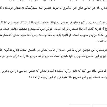
دن راه حل نهایی برای این درگیری از طریق تعیین تیم لیندرکینگ به عنوان فرستاده آم
ذف نامشان از گروه های تررویستی و توقف حمایت آمریکا از ائتلاف عربستان اما نگرا
در اظهارات سفیر این کشور در صنعا آشکار بود. او در توئیتی در تاریخ 5 فوریه گفت آمریکا شیطان بزرگ است. خوش بین نیستیم و مطمئنا دولت ج
انند عراق و سوریه است. او افزود باید به خدا و ملت یمن اتکا کنیم. ملتی که مقاومت
د داشت.
ربستان این موضع ایران تلاشی است از جانب تهران در راستای پیوند دادن هرگونه ح
ته ای بر این اساس که تهران تنها طرفی است که می تواند حوثی ها را به درگیر شدن در هر
ان فرصتی نگاه می کند که باید از آن استفاده کند و تهران که نقش اساسی در این بحران ا
ونده هسته ای و لغو تحریم ها امتیازاتی در این زمینه ارائه دهد.