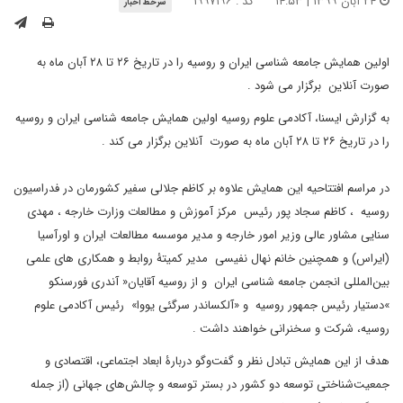
۲۴ آبان ۱۳۹۹ | ۱۴:۵۳
کد : ۱۹۹۷۱۹۶
سرخط اخبار
اولین همایش جامعه شناسی ایران و روسیه را در تاریخ ۲۶ تا ۲۸ آبان ماه به
صورت آنلاین برگزار می شود .
به گزارش ایسنا، آکادمی علوم روسیه اولین همایش جامعه شناسی ایران و روسیه
را در تاریخ ۲۶ تا ۲۸ آبان ماه به صورت آنلاین برگزار می کند .
در مراسم افتتاحیه این همایش علاوه بر کاظم جلالی سفیر کشورمان در فدراسیون
روسیه ، کاظم سجاد پور رئیس مرکز آموزش و مطالعات وزارت خارجه ، مهدی
سنایی مشاور عالی وزیر امور خارجه و مدیر موسسه مطالعات ایران و اورآسیا
(ایراس) و همچنین خانم نهال نفیسی مدیر کمیتۀ روابط و همکاری­ های علمی
بین‌المللی انجمن جامعه شناسی ایران و از روسیه آقایان« آندری فورسنکو
»دستیار رئیس جمهور روسیه و «آلکساندر سرگئی یووا» رئیس آکادمی علوم
روسیه، شرکت و سخنرانی خواهند داشت .
هدف از این همایش تبادل نظر و گفت‌وگو دربارۀ ابعاد اجتماعی، اقتصادی و
جمعیت‌­شناختی توسعه دو کشور در بستر توسعه و چالش‌های جهانی (از جمله