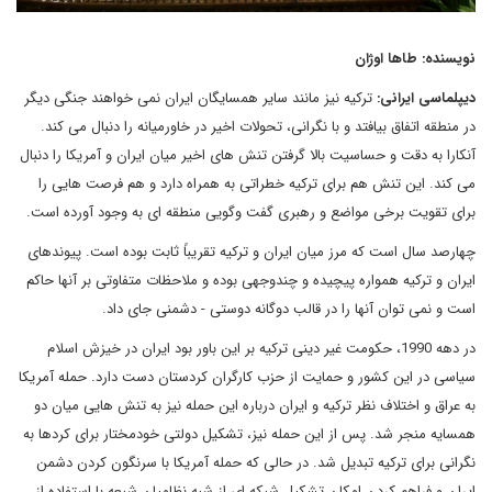
نویسنده: طاها اوژان
دیپلماسی ایرانی:
ترکیه نیز مانند سایر همسایگان ایران نمی خواهند جنگی دیگر
در منطقه اتفاق بیافتد و با نگرانی، تحولات اخیر در خاورمیانه را دنبال می کند.
آنکارا به دقت و حساسیت بالا گرفتن تنش های اخیر میان ایران و آمریکا را دنبال
می کند. این تنش هم برای ترکیه خطراتی به همراه دارد و هم فرصت هایی را
برای تقویت برخی مواضع و رهبری گفت وگویی منطقه ای به وجود آورده است.
چهارصد سال است که مرز میان ایران و ترکیه تقریباً ثابت بوده است. پیوندهای
ایران و ترکیه همواره پیچیده و چندوجهی بوده و ملاحظات متفاوتی بر آنها حاکم
است و نمی توان آنها را در قالب دوگانه دوستی - دشمنی جای داد.
در دهه 1990، حکومت غیر دینی ترکیه بر این باور بود ایران در خیزش اسلام
سیاسی در این کشور و حمایت از حزب کارگران کردستان دست دارد. حمله آمریکا
به عراق و اختلاف نظر ترکیه و ایران درباره این حمله نیز به تنش هایی میان دو
همسایه منجر شد. پس از این حمله نیز، تشکیل دولتی خودمختار برای کردها به
نگرانی برای ترکیه تبدیل شد. در حالی که حمله آمریکا با سرنگون کردن دشمن
ایران و فراهم کردن امکان تشکیل شبکه ای از شبه نظامیان شیعه با استفاده از