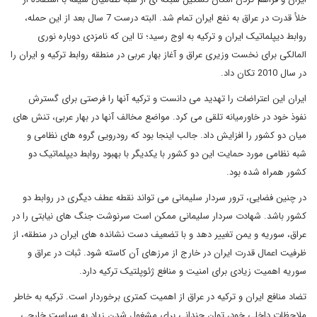
خلأ قدرت در عراق به نفع ایران تمام شد. البته درست 7 سال بعد از این حمله،
روابط دیپلماتیک ایران و ترکیه به اوج رسید؛ تا این که نامزدی دوباره نوری
المالکی برای نخست وزیری عراق و آغاز بهار عربی در منطقه روابط ترکیه و ایران را
در سال 2010 تکان داد.
ایران این اعتراضات را تهدید می دانست و ترکیه آنها را فرصتی برای گسترش
نفوذ خود در خاورمیانه تلقی می کرد. مواضع مخالف آنها در بهار عربی، تنش های
میان دو کشور را افزایش داد. جالب اینجا بود که رودرویی گروه های نظامی و
شبه نظامی مورد حمایت این دو کشور با یکدیگر با بهبود روابط دیپلماتیک دو
کشور همراه شده بود.
در چنین فضایی، ترور سردار سلیمانی می تواند نقطه عطف دیگری در روابط دو
کشور باشد. شهادت سردار سلیمانی ممکن است سرنوشت جنگ های نیابتی را در
عراق، سوریه و یمن تغییر دهد و با تضعیف دست نشانده های ایران در منطقه، از
ظرفیت اعمال قدرت ایران در خارج از مرزهای آن کاسته شود. ثبات در عراق و
سوریه اهمیت زیادی برای امنیت و منافع ژئوپلتیک ترکیه دارد.
تضاد منافع ایران و ترکیه در عراق از اهمیت کمتری برخوردار است. ترکیه به خاطر
ملاحظات داخلی خود، توان چندانی برای مشغول شدن زیاد به سیاست خارجی