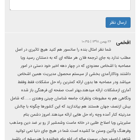
ارسال نظر
افخمی
۲۶ بهمن ۱۳۹۸ | ۱۰:۳۵
شما نظر امثال بنده را سانسور هم کنید هیچ تاثیری در اصل
مطلب ندارد.به جای ترجمه فلان هر مقاله ای که به دستتان رسید ویا
مصاحبه با اشخاص معدودی که در چهار دهه اخیر خود دستی در امور
داشتند وناکارآمدی بخشی از سیستم محصول مدیریت همین اشخاص
میباشد ودر مصاحبه ها بدون ارائه کمترین راه حل مشکلات فقط وفقط
آماری ازمشکلات ارائه میدهند،بهتر است صفحه ای فرهنگی باز شده
ونگاهی هم به مطبوعات ونظرات جامعه شناسان چینی وهندی ،....که شامل
بیش ازنصف جهان هستند هم بیاندازید که این کشورها چگونه با چالش
مدرنیته کنار آمده وچه راه حل هایی ارائه میدهند.امروز دشمن بنام
سلبریتی ویا اصلاح طلبی در خانه ماست وشمشیر از رو بر ضد دین ومذهب
وفرهنگ وآئین وسنن ما کشیده است.شما در هیج جای دنیا نمی توانید
شاهد اراجیف جوان بیست ساله ای ابله بنام خواننده یا هنرپیشه ای باشید