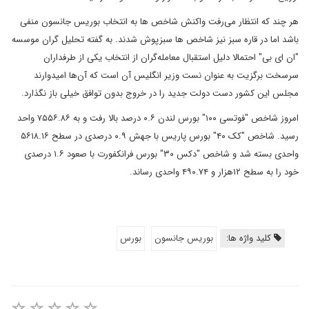
هر چند که انتظار می‌رفت واکنش شاخص ها به انتخاب بوریس جانسون منفی
باشد اما در قاره سبز نیز شاخص ها سبزپوش شدند. به گفته تحلیل گران موسسه
"ان ای بی" احتمالا دلیل استقبال معامله‌گران از انتخاب یکی از طرفداران
سرسخت برگزیت به عنوان نست وزیر انگلیس آن است که آن‌ها امیدوارند
مجلس این کشور دست دولت جدید را در خروج بدون توافق خیلی باز نگذارد.
امروز شاخص "فوتسی ۱۰۰" بورس لندن ۰.۶ درصد بالا رفت و به ۷۵۵۶.۸۶ واحد
رسید. شاخص "کک ۴۰" بورس پاریس با جهش ۰.۹ درصدی در سطح ۵۶۱۸.۱۶
واحدی بسته شد و شاخص "دکس ۳۰" بورس فرانکفورت با صعود ۱.۶ درصدی
خود را به سطح ۱۲هزار و ۴۹۰.۷۴ واحدی رساند.
کلید واژه ها:
بوریس جانسون
بورس