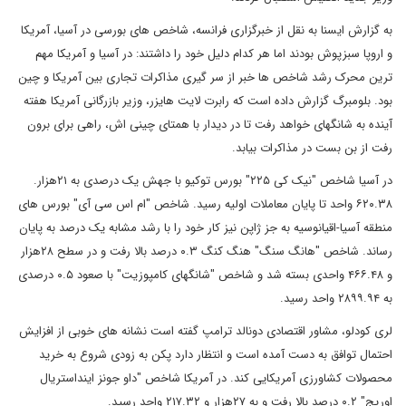
به گزارش ایسنا به نقل از خبرگزاری فرانسه، شاخص های بورسی در آسیا، آمریکا
و اروپا سبزپوش بودند اما هر کدام دلیل خود را داشتند: در آسیا و آمریکا مهم
ترین محرک رشد شاخص ها خبر از سر گیری مذاکرات تجاری بین آمریکا و چین
بود. بلومبرگ گزارش داده است که رابرت لایت هایزر، وزیر بازرگانی آمریکا هفته
آینده به شانگهای خواهد رفت تا در دیدار با همتای چینی اش، راهی برای برون
رفت از بن بست در مذاکرات بیابد.
در آسیا شاخص "نیک کی ۲۲۵" بورس توکیو با جهش یک درصدی به ۲۱هزار.
۶۲۰.۳۸ واحد تا پایان معاملات اولیه رسید. شاخص "ام اس سی آی" بورس های
منطقه آسیا-اقیانوسیه به جز ژاپن نیز کار خود را با رشد مشابه یک درصد به پایان
رساند. شاخص "هانگ سنگ" هنگ کنگ ۰.۳ درصد بالا رفت و در سطح ۲۸هزار
و ۴۶۶.۴۸ واحدی بسته شد و شاخص "شانگهای کامپوزیت" با صعود ۰.۵ درصدی
به ۲۸۹۹.۹۴ واحد رسید.
لری کودلو، مشاور اقتصادی دونالد ترامپ گفته است نشانه های خوبی از افزایش
احتمال توافق به دست آمده است و انتظار دارد پکن به زودی شروع به خرید
محصولات کشاورزی آمریکایی کند. در آمریکا شاخص "داو جونز اینداستریال
اوریج" ۰.۲ درصد بالا رفت و به ۲۷هزار و ۲۱۷.۳۲ واحد رسید.