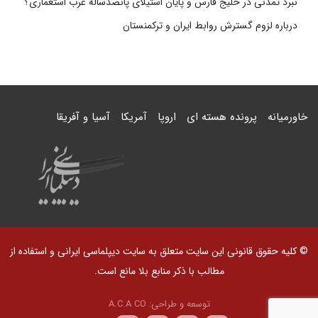
نبرد تمدنی در خلیج فارس و پایان استیلای پانصدسالۀ غرب استعماری؟
درباره لزوم گسترش روابط ایران و ترکمنستان
خاورمیانه
پرونده هسته ای
اروپا
آمریکا
آسیا و آفریقا
© کلیه حقوق قانونی این سایت متعلق به سایت دیپلماسی ایرانی و استفاده از
مطالب با ذکر منابع بلا مانع است.
توسعه و طراحی:
A.C.A CO