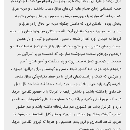
عراق بودند و علیه ایران فعالیت های تروریستی انجام میدادند تا جائیکه در
حمله شیمیائی زمان صدام علیه کردهای عراق دست داشتند ، و مردم عراق
هم میدانند که مبارزه با تروریسم بیشتر با حضور نیروهای مردمی نتیجه
بخش بوده . یادتان نرود که داعش چگونه مردم بی دفاع را در عراق و
سوریه سر میبرید ، و یک فتوای آیت الله سیستانی میلیونها جوان را از تمام
گروها به خیابان آورد اعم از شیعه ، سنی ، مسیحی و کرد ، و باز همین
وحدت و جان فشانی مردم عادی بود که عراق را از خطر تجزیه نجات داد ، و
درهمین روزهای سخت سرنوشت ساز بود که نخست وزیر اسرائیل در
حمایت از کردهای تجزیه طلب پرت و پلا میگفت و "جو بایدن " هم
درتوهم خود خواب سه کشور شیعه ، سنی و کردستان برای عراقیها میدید ،
و هرکس که کمک و راهنمائیهای ایران را در حفظ یکپارچگی عراق متحد
نادیده بگیرد باید خیلی نادان و بی خرد باشد ، خدا کند شما حد اقل عقل
خدادادی را داشته باشید و داشتن رابطه با امریکا را با حضور نظامی امریکا
در خاک عراق قاطی نکنید چراکه بغداد سفارتخانه های کشورهای مختلف را
دارد و اگر قرار باشد هر کشوری هم سفارتخانه داشته باشد و هم حضور
نظامی آنوقت بغداد روز محشر را میبیند و مثل کابل افغانستان میشود که
هرروز شاهد انتحاری و تروریسم هستیم ، و هرجا که نیروی نظامی امریکا
هست تروریست هم هست .