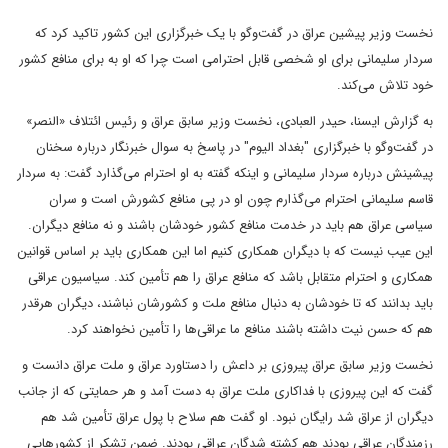
نخست وزیر پیشین عراق در گفت‌وگو با یک خبرگزاری این کشور تاکید کرد که
سردار سلیمانی برای او شخصی قابل احترامی است چرا که او به برای منافع کشور
خود تلاش می‌کند.
به گزارش ایسنا، حیدر العبادی، نخست وزیر سابق عراق و رئیس ائتلاف «النصر»
در گفت‌وگو با خبرگزاری "بغداد الیوم" در پاسخ به سوال خبرنگار درباره سخنان
پیشینش درباره سردار سلیمانی و اینکه گفته به او احترام می‌گذارد گفت: به سردار
قاسم سلیمانی احترام می‌گذارم چون او در پی منافع کشورش است و سران
سیاسی عراق هم باید در خدمت منافع کشور خودشان باشند و نه منافع دیگران.
این عیب نیست که با دیگران همکاری کنیم اما این همکاری باید بر اساس قوانین
همکاری و احترام متقابل باشد که منافع عراق را هم تأمین کند. سیاسیون عراقی
باید بدانند که تا خودشان به دنبال منافع ملت و کشورشان نباشند، دیگران هرقدر
هم که حسن نیت داشته باشند منافع ما عراقی‌ها را تأمین نخواهند کرد.
نخست وزیر سابق عراق پیروزی بر داعش را دستاورد عراق و ملت عراق دانست و
گفت که این پیروزی با فداکاری ملت عراق به دست آمد و هر حمایتی که از جانب
دیگران از عراق شد رایگان نبود. او گفت هم سلاح با پول عراق تأمین شد هم
رزمندگان عراقی بودند هم کشته شدگان عراقی بودند. ضمن تشکر از کشورهایی