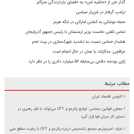
گذار خزر از «حاشیه امن» به «فضای بازدارندگی متراکم
ترامپ گرفتار در شن‌زار سیاسی
حمله موشکی به کشتی اماراتی در تنگه هرمز
تماس تلفنی نخست وزیر ارمنستان با رئیس جمهور آذربایجان
هشدار حماس نسبت به تشدید شهرک‌سازی در بیت‌ لحم
عراقچی: مذاکرات با عمان در حال انجام است
ژاپن بودجه دفاعی بی‌سابقه ۵۶ میلیارد دلاری را در نظر دارد
مطالب مرتبط
کابوس اقتصاد ایران
معاون قوانین مجلس: لوایح پالرمو و CFT می‌تواند با نظر رهبری در
دستور کار سران قوا قرار گیرد
عارف: امیدواریم مجمع تشخیص درباره پالرمو و CFT با رعایت منافع ملی