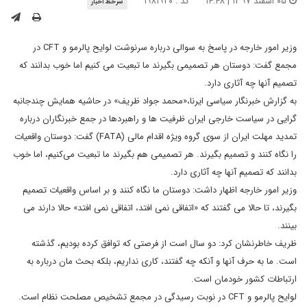
۰۵ اسفند ۱۳۹۷ | ۱۴:۴۸
کد : ۱۹۸۱۹۲۰
سرخط اخبار
وزیر امور خارجه در پاسخ به سوالی درباره سرنوشت لوایح پالرمو و CFT در
مجمع گفت: دوستان هر تصمیمی بگیرند ما تبعیت می کنیم اما خوب بدانند که
تصمیم آنها چه آثاری دارد.
به گزارش خبرنگار سیاسی ایرنا،«محمد جواد ظریف» در حاشیه همایش چندجانبه
گرایی در سیاست خارجی ایران ظرفیت ها و راهبردها در جمع خبرنگاران درباره
تمدید مهلت ایران از سوی گروه ویژه اقدام مالی (FATA) گفت: دوستان واقعیات
را نگاه کنند و تصمیم بگیرند. هر تصمیمی هم بگیرند ما تبعیت می‌کنیم، اما خوب
بدانند که تصمیم آنها چه آثاری دارد.
وزیر امور خارجه اظهار داشت: دوستان ما نگاه کنند و بر اساس واقعیات تصمیم
بگیرند، تا حالا می گفتند که «اتفاقی نمی افتد، اتفاقی نمی افتد» حالا دارند می
بینند.
ظریف خاطرنشان کرد: دو سال است از فرصتی که توافق کرده بودیم، گذشته
است. ما به حرف آنها و آنکه چه گفتند، کاری نداریم، بلکه بحث مان درباره به
ارتباطات کشور خودمان است.
لوایح پالرمو و CFT در نوبت رسیدگی در مجمع تشخیص مصلحت نظام است.