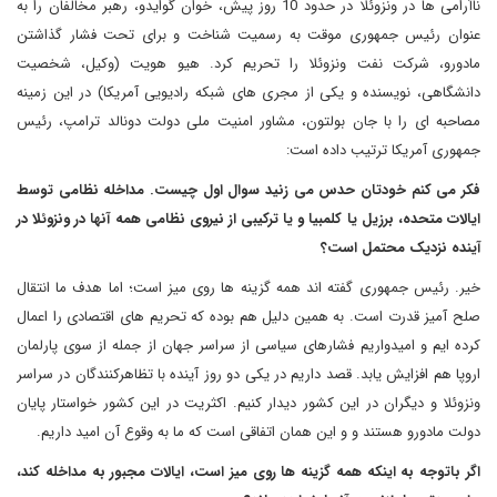
ناآرامی ها در ونزوئلا در حدود 10 روز پیش، خوان گوایدو، رهبر مخالفان را به
عنوان رئیس جمهوری موقت به رسمیت شناخت و برای تحت فشار گذاشتن
مادورو، شرکت نفت ونزوئلا را تحریم کرد. هیو هویت (وکیل، شخصیت
دانشگاهی، نویسنده و یکی از مجری های شبکه رادیویی آمریکا) در این زمینه
مصاحبه ای را با جان بولتون، مشاور امنیت ملی دولت دونالد ترامپ، رئیس
جمهوری آمریکا ترتیب داده است:
فکر می کنم خودتان حدس می زنید سوال اول چیست. مداخله نظامی توسط
ایالات متحده، برزیل یا کلمبیا و یا ترکیبی از نیروی نظامی همه آنها در ونزوئلا در
آینده نزدیک محتمل است؟
خیر. رئیس جمهوری گفته اند همه گزینه ها روی میز است؛ اما هدف ما انتقال
صلح آمیز قدرت است. به همین دلیل هم بوده که تحریم های اقتصادی را اعمال
کرده ایم و امیدواریم فشارهای سیاسی از سراسر جهان از جمله از سوی پارلمان
اروپا هم افزایش یابد. قصد داریم در یکی دو روز آینده با تظاهرکنندگان در سراسر
ونزوئلا و دیگران در این کشور دیدار کنیم. اکثریت در این کشور خواستار پایان
دولت مادورو هستند و و این همان اتفاقی است که ما به وقوع آن امید داریم.
اگر باتوجه به اینکه همه گزینه ها روی میز است، ایالات مجبور به مداخله کند،