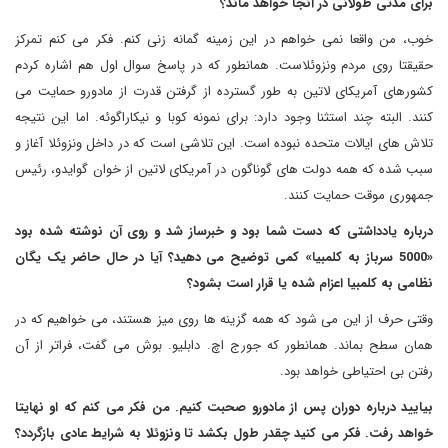
برای مدتی طولانی در آنجا خواهد ماند؟
خوب، من واقعا نمی خواهم در این زمینه گمانه زنی کنم. فکر می کنم تمرکز
حقیقتا روی مردم ونزوئلاست. همانطور که در پاسخ سوال اول هم اشاره کردم
کشورهای آمریکای لاتین به طور گسترده از گرفتن قدرت از مادورو حمایت می
کنند. البته چند استثنا وجود دارد: برای نمونه کوبا و نیکاراگوئه. اما این نتیجه
تلاش های ایالات متحده نبوده است. این تلاشی است که در داخل ونزوئلا آغاز و
سبب شده که همه دولت های گوناگون در آمریکای لاتین از خوان گوایدو، رئیس
جمهوری موقت حمایت کنند.
درباره یادداشتی که دست شما بود و خبرساز شد و روی آن نوشته شده بود
«5000 سرباز به کلمبیا» کمی توضیح می دهید؟ آیا در حال حاضر یک یگان
نظامی به کلمبیا اعزام شده یا قرار است بشود؟
وقتی حرف از این می شود که همه گزینه ها روی میز هستند، می خواهیم که در
همان سطح بماند. همانطور که جورج اچ. دابلیو. بوش می گفت، فراتر از آن
رفتن بی احتیاطی خواهد بود.
بیایید درباره دوران پس از مادورو صحبت کنیم. من فکر می کنم که او نهایتا
خواهد رفت. فکر می کنید چقدر طول بکشد تا ونزوئلا به شرایط عادی بازگردد؟