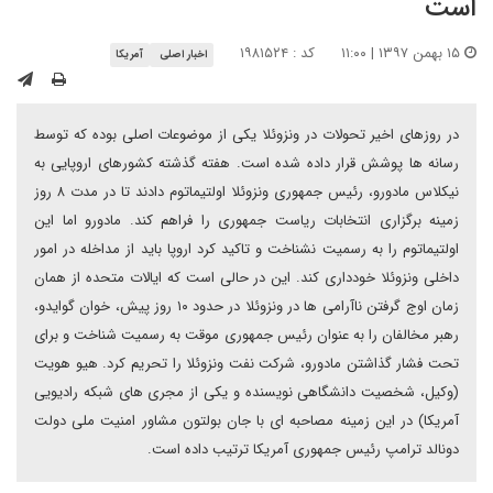
است
۱۵ بهمن ۱۳۹۷ | ۱۱:۰۰
کد : ۱۹۸۱۵۲۴
اخبار اصلی
آمریکا
در روزهای اخیر تحولات در ونزوئلا یکی از موضوعات اصلی بوده که توسط
رسانه ها پوشش قرار داده شده است. هفته گذشته کشورهای اروپایی به
نیکلاس مادورو، رئیس جمهوری ونزوئلا اولتیماتوم دادند تا در مدت ۸ روز
زمینه برگزاری انتخابات ریاست جمهوری را فراهم کند. مادورو اما این
اولتیماتوم را به رسمیت نشناخت و تاکید کرد اروپا باید از مداخله در امور
داخلی ونزوئلا خودداری کند. این در حالی است که ایالات متحده از همان
زمان اوج گرفتن ناآرامی ها در ونزوئلا در حدود ۱۰ روز پیش، خوان گوایدو،
رهبر مخالفان را به عنوان رئیس جمهوری موقت به رسمیت شناخت و برای
تحت فشار گذاشتن مادورو، شرکت نفت ونزوئلا را تحریم کرد. هیو هویت
(وکیل، شخصیت دانشگاهی نویسنده و یکی از مجری های شبکه رادیویی
آمریکا) در این زمینه مصاحبه ای با جان بولتون مشاور امنیت ملی دولت
دونالد ترامپ رئیس جمهوری آمریکا ترتیب داده است.