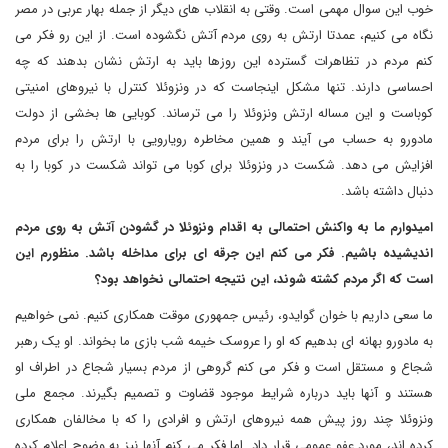
خوب این سوال مهمی است. وقتی به انقلاب های دیگر از جمله بهار عربی در مصر
نگاه می کنیم، عمدتا ارتش به روی مردم آتش نگشوده است. از این رو فکر می
کنم مردم در تظاهرات گسترده این روزها باید به ارتش نشان بدهند که چه
احساسی دارند. تنها مشکل اینجاست که در ونزوئلا کنترل با نیروهای امنیتی
کوباست و این مساله ارتش ونزوئلا را می ترساند. کوبایی ها بخشی از دولت
مادورو به حساب می آیند و همین مخاطره رویارویی با ارتش را برای مردم
افزایش می دهد. شکست در ونزوئلا برای کوبا می تواند شکست در کوبا را به
دنبال داشته باشد.
امیدوارم ما به واکنش احتمالی به اقدام ونزوئلا در گشودن آتش به روی مردم
اندیشیده باشیم. فکر می کنم این جرقه ای برای مداخله باشد. منظورم این
است که اگر مردم کشته شوند، این نتیجه احتمالی نخواهد بود؟
ما سعی داریم با خوان گوایدو، رئیس جمهوری موقت همکاری کنیم. نمی خواهیم
به مادورو بهانه ای بدهیم که او را عروسک خیمه شب بازی ما بخواند. او یک رهبر
شجاع و مستقل است و فکر می کنم گروهی از مردم بسیار شجاع در اطراف او
هستند و آنها باید درباره شرایط موجود قضاوت و تصمیم بگیرند. مجمع ملی
ونزوئلا چند روز پیش همه نیروهای ارتش و افرادی را که با مخالفان همکاری
کرده اند، مورد عفو عمومی قرار داد. اما فکر می کنم آنها نیز به وضوح اعلام کرده