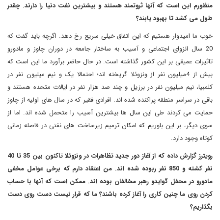
منظورم این است که آنها ثروتمند هستند و بیشترین نفت دنیا را دارند. چقدر
طول می کشد تا بهبود یابند؟
خوب ما امیدوار هستیم که این اتفاق خیلی سریع رخ دهد. اگرچه باید گفت که
20 سال انزوای اجتماعی و آسیب به ساختار جامعه در دوران چاوز و مادورو
تاثیرات عمیقی بر این کشور گذاشته است. در حال حاضر برآورد ما این است که
بیش از 4میلیون نفر از ونزوئلا گریخته اند؛ احتمالا یک و نیم میلیون نفر در
کلمبیا، نیم میلیون نفر در برزیل و چند صد هزار نفر در ایالات متحده هستند و
باقی در سراسر منطقه پراکنده شده اند. افرادی فقیر که در سال های اولیه از چاوز
حمایت می کردند طی این سال ها بیشترین آسیب را متحمل شده اند. اما از
سوی دیگر، بر این باوریم که امکان ترمیم زیرساخت های نفتی در فاصله زمانی
کوتاه وجود دارد.
رویترز گزارش داده که از آغاز دور جدید تظاهرات در ونزوئلا تاکنون بین 35 تا 40
نفر کشته و 850 نفر ربوده شده اند. من اعتقاد دارم که برخی عوامل مخفی
مادورو در محفل گوایدو رهبر مخالفان بوده اند. ممکن است که آنها با حساب
کردن روی ما چنین کاری را آغاز کرده باشند؟ ما که قرار نیست دست روی دست
بگذاریم؟