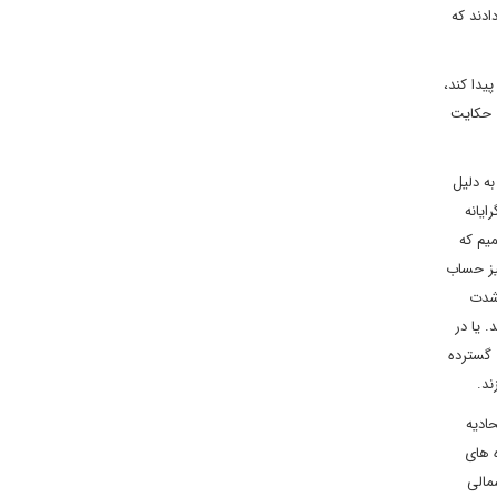
ادند که
 آغاز رویه رسمی برگزیت) پیدا کند،
ه واقعیت های حکایت
ه دلیل
ایانه
یم که
یز حساب
 که شدت
قی انجام دهد. یا در
 گسترده
ند.
 17 ماه مذاکره لندن با اتحادیه
 های
شمالی