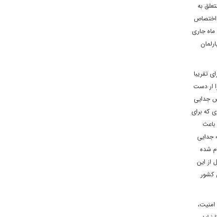
تعلق به
ا اختصاص
ماه جاری
رلمان
 جدایی از بریتانیا هم از نظر دور داشت. هر چند که در همه پرسی جدایی اسکاتلند در سال 2014 با آرای تقریبا
ی اسکاتلند با رهبری نیکلا استورجن، اگر چه 21 کرسی خود را ار دست
وص جدایی
ی که برای
 باعث
 جدایی
ام شده
لال از این
 شوند، اما در مقابل ۴۳ درصد مردم این کشور
شتغال، امنیت،