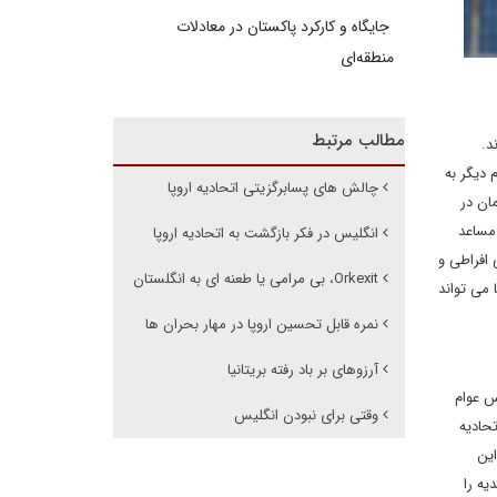
جایگاه و کارکرد پاکستان در معادلات
منطقه‌ای
مطالب مرتبط
د.
م دیگر به
چالش های پسابرگزیتی اتحادیه اروپا
ان در
 مساعد
انگلیس در فکر بازگشت به اتحادیه اروپا
 افراطی و
Orkexit، بی مرامی یا طعنه ای به انگلستان
 می تواند
نمره قابل تحسین اروپا در مهار بحران ها
آرزوهای بر باد رفته بریتانیا
س عوام
وقتی برای نبودن انگلیس
حادیه
این
یه را