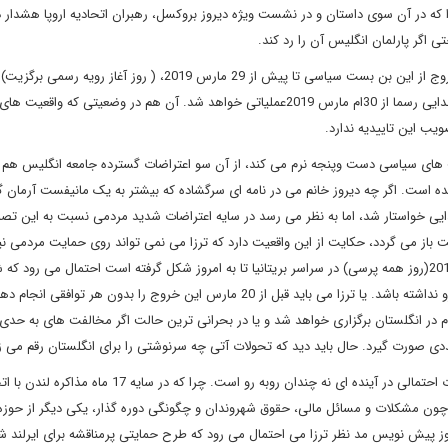
را که در آن سوی داستان و در نشست ویژه دیروز بروکسل، رهبران اتحادیه اروپا هشدار د
 اگر پارلمان انگلیس آن را رد کند.
در سایه این شرایط دولت ترزا می باید در 4 ماه آینده راهی برای خروج از این بن بست سیاسی تا پیش از 29 مارس 2019، ( روز
چون با تصویب تاییدیه بعد از رای انگلستان در پارلمان اروپا، این جدایی رسما از 30ام مارس 2019عملیاتی خواهد شد. آن هم در وضعیتی ک
یب این تاییدیه ندارد.
ی سیاسی دست وپنجه نرم می کند، از آن سو اعتراضات گسترده جامعه انگلیس هم ب
ده است. اگر چه دیروز خانم می در نامه ای سرگشاده که بیشتر به یک مانیفست آرمان گر
دایی خواستار شد، اما به نظر می رسد در سایه اعتراضات شدید مردمی نسبت به این تصم
 باز می گردد، حکایت از این واقعیت دارد که ترزا می نمی تواند روی حمایت مردمی ن
جدی باز کند. با توجه به تظاهرات های گسترده ای که از 23 ژوئن 2016(روز همه پرسی) در سراسر بریتانیا تا به امروز شکل گرفته است احتمال می رود
مخالفت های مردمی هم به حدی برسد که دولت چند گزینه پیش رو نداشته باشد. یا ترزا می باید قبل از 20 مارس این خروج را بدون هر تواف
 در انگلستان برگزاری خواهد شد و یا در بحرانی ترین حالت اگر مخالفت های به حدی
ی صورت گیرد. حال باید دید که تحولات آتی چه سرنوشتی را برای انگلستان رقم می ز
مضافا بر این مشکلات اکنون یکپارچگی بریتانیای کبیر هم با تهدیدات احتمالی در آینده ای نه چندان روبه رو است. چرا که در سایه
ی چون مشکلات و مسائل مالی، حقوق شهروندان و چگونگی دوره گذار، یکی دیگر از حوزه
یه تایید دیروز پیش نویس مد نظر ترزا می احتمال می رود که طرح حمایتی پرمناقشه برای ایرلند 