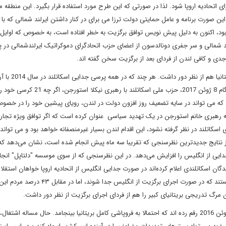
 اتحادیه اروپا شود. لذا در صورتی که این طرح مورد استفاده قرار بگیرد. این منطقه م
در این صورت برنامه و عامل حمایتی دولت ترزا می برای در کنار داشتن ایرلند شمالی که ب
 بود، اکنون به دلیل پیش نویس توافق برگزیت به خطر افتاده است، به خصوص که اوایل 
ند شمالی و سر جفری دونالدسون از اعضای حزب اتحادگرای دموکراتیک ایرلندشمالی در پا
جدی و کافی لندن از فردای بعد از برگزیت سخن گفته اند.
از آن سو نمی توان تلاش مجدد اسکاتلندی ها را برای
نزدیکی، این کشور از بریتانیا جدا نشد، اما در سایه انتخابات روز هنگام 8 ژوئن 2017، حزب مل
 شد که می تواند در سایه تضعیف روز افزون دولت در لندن، رویای پیشین خود را در خص
به رهبری خانم استورجن در یک تهدید سیاسی عنوان کرده است که اگر توافق ویژه تجار
ی اسکاتلند در نظر گرفته نشود، این اقدام لندن بسیار غیرمنصفانه خواهد بود و می تواند
یز نتایج جدیدترین نظرسنجی که تقریبا سه ماه پیش انجام شده است، نشان می‌دهد که
ی جدایی از انگلیس را افزایش می‌دهد. در این نظرسنجی که از سوی موسسه "دلتاپل" انج
ز ایرلند شمالی و ۴۸ درصد از شرکت‌کنندگان اسکاتلندی اعلام کرده‌اند در صورت جدایی انگلیس از اتحادیه اروپا خواهان استق
کشور هستند. در این راستا ۴۷ درصد اسکاتلندی ها خواهان آن هستند که در صورت اجرای برگزیت از انگلیس جدا
ن مرگ تدریجی بریتانیای کبیر را هم از فردای اجرای برگزیت از نظر دور داشت.
این آغاز راهی بود که جریان راست افراطی و پوپولیست ها در 23 ژوئن 2016 رقم رده اند که احتمالا به فروپاشی کامل بریتانیا بینجامد. حال مساله ا