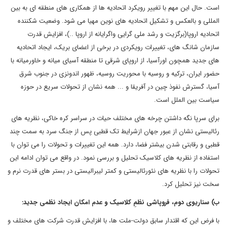
است. حال این مهم با تغییر رویکرد اتحادیه ها از همکاری های منطقه ای به بین
المللی و بالعکس و تشکیل اتحادیه های نوین مهیا می شود. وضعیت شکننده
اتحادیه اروپا(برگزیت و رشد ملی گرایی واگرایانه از اروپا ..)، افزایش قدرت
سازمان شانگ های، تغییرات رویکردی در برخی از اعضای بریک، ایجاد اتحادیه
های جدید همچون اورآسیا، از اروپای شرقی تا منطقه آسیای میانه و خاورمیانه با
حضور ایران، ترکیه و روسیه با محوریت روسیه، ظهور اندونزی در جنوب شرق
آسیا، گسترش نفوذ چین در آفریقا و ... همه نشان از تحولات سریع در حوزه
سیاست بین الملل است.
برای سرپا نگه داشتن چرخه های مختلف حیات در سراسر کره خاکی، نظریه های
رئالیستی نشان از عبور جهان ازشرایط تک قطبی پس از جنگ سرد به سمت چند
قطبی و رقابتی شدن بیشتر فضا، دارد. همه این تغییرات و تحولات را می توان با
استفاده از نظریه های کلاسیک تحلیل و بررسی نمود. در واقع می توان ادامه این
تحولات را با نظریه های نئورئالیستی و کمتر لیبرالیستی در بستر های قدرت نرم و
سخت نیز تحلیل کرد.
ب) سناریوی دوم، فروپاشی نظمِ کلاسیک و عدم امکان ایجاد نظمی جدید:
با فرض این که اقتدار سابق دولت-ملت ها، با افزایش قدرت شرکت های مختلف و