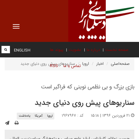
Toggle
vigation
صفحه نخست
درباره ما
عضویت
پیوند ها
ENGLISH
صفحه‌اصلی
اخبار
اروپا
سناریوهای پیش روی دنیای جدید
تماس با ما
RSS
بازی بزرگ و بی نظمی نوینی که فراگیر است
سناریوهای پیش روی دنیای جدید
۲۱ فروردین ۱۳۹۶ | ۱۵:۱۸
کد : ۱۹۶۷۹۶۷
اروپا
آمریکا
یادداشت
حسین زمانلو، کارشناس ارشد علوم سیاسی و پژوهشگر سیاست بین الملل،