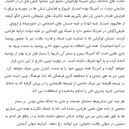
حالت های مختلف برای آمریکا (فراموش نکنیم این محتوا خیلی قبل تر در اختیار
سازمان دولت در آمریکا بوده است)، شروع و افزایش تنش ها در سوریه و عراق با
افزایش اقتدار داعش (در نظر بگیریم همه تاکتیک های تبلیغاتی داعش الگو گرفته
از هالیوود است)، شبه کودتا و شبه جنبش های اجتماعی در خاورمیانه و اروپای
شرقی(گولن در امریکا حضور دارد و شبکه وی کودتایی بر علیه دولت ترکیه طراحی
کردند، جنبش اوکراین که با حمایت غرب ایجاد و قدرت یافت، نیز به حضور روسیه
در آنجا انجامید)، همه این اتفاقات به نوعی سوق دادن روسیه به سمت ورود به
بازی هایی است که آمریکا زمین و بستر آن بازیها را بسیار قبل تر و بهتر از روسیه
آماده کرده و به آنها اشراف داشته است. در نهایت چین خارج از این بازی قرار
خواهد گرفت و آمریکا همه نیروی خود را به سمت کنترل چین صرف خواهد کرد.
چین نیز به طور سنتی و با محافظه کاری فرهنگی که ذات فرهنگ چین است حتی
در عرصه اقتصاد نیز سبک خاصی از توسعه اقتصادی را در پیش گرفته که به لحاظ
سیاسی ضربه پذیری اش را تداوم بخشیده و محافظت می کند.
هر چند این سناریوها محتمل هستند و حتی به لحاظِ عملی بودن بر بستر
جامعی از داده های علمی طراحی نشده اند، اما به اعتقاد نگارنده همه این سناریو
ها به طور هم زمان نیز می توانند امکان تحقق داشته باشند و در واقع هر کدام به
نسبتی در جهان رقابت حقیقی، می توانند رخ دهند. شرایط جهان آبستن