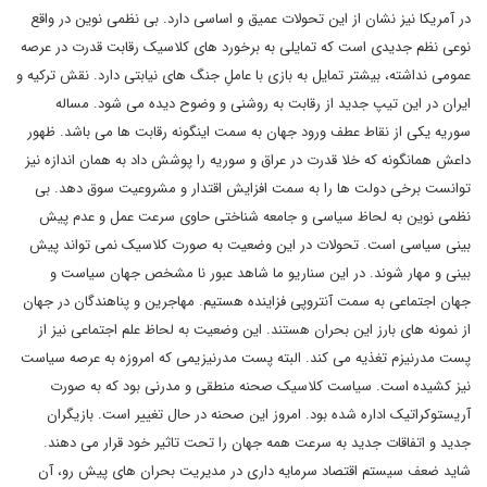
در آمریکا نیز نشان از این تحولات عمیق و اساسی دارد. بی نظمی نوین در واقع
نوعی نظم جدیدی است که تمایلی به برخورد های کلاسیک رقابت قدرت در عرصه
عمومی نداشته، بیشتر تمایل به بازی با عاملِ جنگ های نیابتی دارد. نقش ترکیه و
ایران در این تیپ جدید از رقابت به روشنی و وضوح دیده می شود. مساله
سوریه یکی از نقاط عطف ورود جهان به سمت اینگونه رقابت ها می باشد. ظهور
داعش همانگونه که خلا قدرت در عراق و سوریه را پوشش داد به همان اندازه نیز
توانست برخی دولت ها را به سمت افزایش اقتدار و مشروعیت سوق دهد. بی
نظمی نوین به لحاظ سیاسی و جامعه شناختی حاوی سرعت عمل و عدم پیش
بینی سیاسی است. تحولات در این وضعیت به صورت کلاسیک نمی تواند پیش
بینی و مهار شوند. در این سناریو ما شاهد عبور نا مشخص جهان سیاست و
جهان اجتماعی به سمت آنتروپی فزاینده هستیم. مهاجرین و پناهندگان در جهان
از نمونه های بارز این بحران هستند. این وضعیت به لحاظ علم اجتماعی نیز از
پست مدرنیزم تغذیه می کند. البته پست مدرنیزیمی که امروزه به عرصه سیاست
نیز کشیده است. سیاست کلاسیک صحنه منطقی و مدرنی بود که به صورت
آریستوکراتیک اداره شده بود. امروز این صحنه در حال تغییر است. بازیگران
جدید و اتفاقات جدید به سرعت همه جهان را تحت تاثیر خود قرار می دهند.
شاید ضعف سیستم اقتصاد سرمایه داری در مدیریت بحران های پیش رو، آن