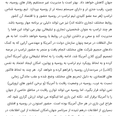
جهان کاهش خواهد داد. بهتر است با مدیریت غیر مستقیم رفتار های روسیه، به
چین، رقیب جدی تر و دارای سیستم بسته تر از روسیه بپردازد. تیمِ روسیه شناسِ
ترامپ (هر سه عضو کلیدی تیم ترامپ در روسیه حضور و با اقتصاد آن کشور
روابط مختلف تجاری داشته اند) نیز می تواند دلیلی بر برنامه مهار روسیه باشد.
هر چند ترامپ به عنوان شخصیتی تجاری و تبلیغاتی بهتر می تواند این فضا را
مدیریت کند و سعی بر داشتن توازن در روابط با روسیه خواهد داشت. اما به هر
حال اتفاقات در عرصهِ پنهان سازمان دولت در آمریکا و مهندسی آرایی که به کمک
دادهای حجیم شرکت های مختلف انجام یافت و منجر به حضور ترامپ در عرصه
تصمیم گیری کلان آمریکا شد، ادامه رقابت را به لحاظ تبلیغاتی برای آمریکا آسان
کرده و به لحاظ رویکرد نرم ترامپ به روسیه و پوتین، امکان ایجاد اعتماد به نفس
(کاذب) در سردمداران روسیه را فراهم کرده و خواهد کرد. هر چند به لحاظ فاکتور
های اقتصادی، به دلیل تحریم های مختلف وضع شده و عقب ماندگی زمانی
نسبت به غرب، روسیه در وضعیت رقابت با آمریکا (و برخی کشور های اروپایی)
نمی تواند قرار بگیرد، اما روسیه می تواند توازن رقابت در مناطق خاصی از جهان
را با آمریکا برقرار کند. نکته این بازی اما اینگونه می تواند ارزش گزاری شود که،
طراح این بازی در هر حال آمریکا بوده است. حضور اسنودن در روسیه و افشای
بسیاری از اطلاعات درهم تنیده از سرتاسر جهان،امکان استفاده از این اطلاعات در