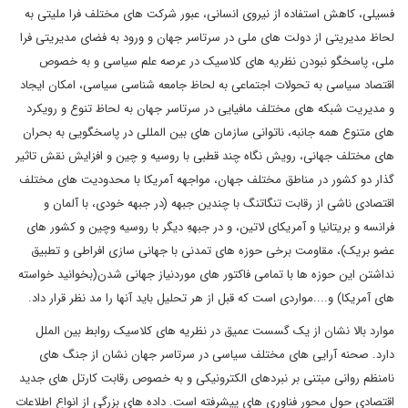
فسیلی، کاهش استفاده از نیروی انسانی، عبور شرکت های مختلف فرا ملیتی به
لحاظ مدیریتی از دولت های ملی در سرتاسر جهان و ورود به فضای مدیریتی فرا
ملی، پاسخگو نبودن نظریه های کلاسیک در عرصه علم سیاسی و به خصوص
اقتصاد سیاسی به تحولات اجتماعی به لحاظ جامعه شناسی سیاسی، امکان ایجاد
و مدیریت شبکه های مختلف مافیایی در سرتاسر جهان به لحاظ تنوع و رویکرد
های متنوع همه جانبه، ناتوانی سازمان های بین المللی در پاسخگویی به بحران
های مختلف جهانی، رویش نگاه چند قطبی با روسیه و چین و افزایش نقش تاثیر
گذار دو کشور در مناطق مختلف جهان، مواجهه آمریکا با محدودیت های مختلف
اقتصادی ناشی از رقابت تنگاتنگ با چندین جبهه (در جبهه خودی، با آلمان و
فرانسه و بریتانیا و آمریکای لاتین، و در جبههِ دیگر با روسیه وچین و کشور های
عضو بریک)، مقاومت برخی حوزه های تمدنی با جهانی سازی افراطی و تطبیق
نداشتن این حوزه ها با تمامی فاکتور های موردنیاز جهانی شدن(بخوانید خواسته
های آمریکا) و....مواردی است که قبل از هر تحلیل باید آنها را مد نظر قرار داد.
موارد بالا نشان از یک گسست عمیق در نظریه های کلاسیک روابط بین الملل
دارد. صحنه آرایی های مختلف سیاسی در سرتاسر جهان نشان از جنگ های
نامنظم روانی مبتنی بر نبردهای الکترونیکی و به خصوص رقابت کارتل های جدید
اقتصادی حول محور فناوری های پیشرفته است. داده های بزرگی از انواع اطلاعات