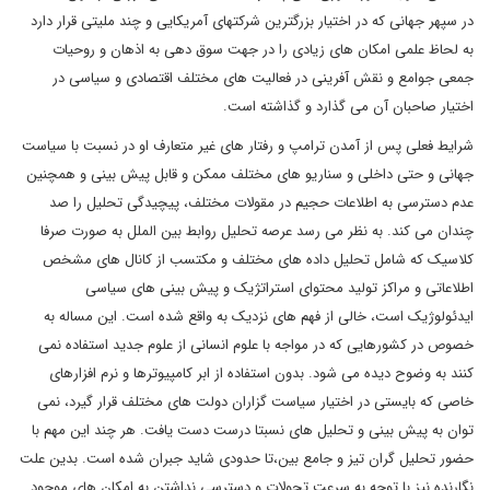
در سپهر جهانی که در اختیار بزرگترین شرکتهای آمریکایی و چند ملیتی قرار دارد
به لحاظ علمی امکان های زیادی را در جهت سوق دهی به اذهان و روحیات
جمعی جوامع و نقش آفرینی در فعالیت های مختلف اقتصادی و سیاسی در
اختیار صاحبان آن می گذارد و گذاشته است.
شرایط فعلی پس از آمدن ترامپ و رفتار های غیر متعارف او در نسبت با سیاست
جهانی و حتی داخلی و سناریو های مختلف ممکن و قابل پیش بینی و همچنین
عدم دسترسی به اطلاعات حجیم در مقولات مختلف، پیچیدگی تحلیل را صد
چندان می کند. به نظر می رسد عرصه تحلیل روابط بین الملل به صورت صرفا
کلاسیک که شامل تحلیل داده های مختلف و مکتسب از کانال های مشخص
اطلاعاتی و مراکز تولید محتوای استراتژیک و پیش بینی های سیاسی
ایدئولوژیک است، خالی از فهم های نزدیک به واقع شده است. این مساله به
خصوص در کشورهایی که در مواجه با علوم انسانی از علوم جدید استفاده نمی
کنند به وضوح دیده می شود. بدون استفاده از ابر کامپیوترها و نرم افزارهای
خاصی که بایستی در اختیار سیاست گزاران دولت های مختلف قرار گیرد، نمی
توان به پیش بینی و تحلیل های نسبتا درست دست یافت. هر چند این مهم با
حضور تحلیل گران تیز و جامع بین،تا حدودی شاید جبران شده است. بدین علت
نگارنده نیز با توجه به سرعت تحولات و دسترسی نداشتن به امکان های موجودِ