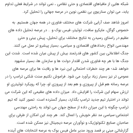
شبکه هایی از مافیاهای اقتصادی و حتی نظامی ، نمی تواند در شرایط فعلی تداوم
یابد، می توان سناریوی بی نظمی نوین در عرصه جهانی را تحلیل کرد.
امروز شاهد صف آرایی شرکت های مختلف فناوری در همه جهان هستیم. به
خصوص گوگل، مایکرو سافت، توئیتر، فیس بوک و .. در عرصه تحلیل داده های
عظیم در راستای رسیدن به نتایج مختلف برای تحلیل، پیش بینی و حتی
مهندسی انواع رخدادهای اقتصادی و سیاسی، بسیار پیشرو تر عمل می کنند.
جنگ اطلاعاتی بین کشور های قدرتمند بیش از پیش عیان شده است. شدت این
جنگ ها با هر چه فناوری شدن اقتدار دولت ها و سازمان ها، بسیار مشهود
خواهد شد؛ هر چند خطرات احتمالی این نبرد ها و رقابت ها برای عرصه های
عمومی تر نیز بسیار زیاد برآورد می شود. فراموش نکنیم سنت شکنی ترامپ را در
عرصه رسانه هم قبل از پیروزی و هم بعد از پیروزی او، چرا که رویکرد توئیتری او
ارزش سهام این شرکت را افزایش داد. میزان داده های عظیمی که این شرکت می
تواند در اختیار تیم جدید ترامپ بگذارد، بسیار گسترده است. تصور کنید که تیم
ترامپ چگونه با این میزان داده از سطح جهان می تواند به راحتی مهندسی
اجتماعی-سیاسی مد نظر خویش را اعمال کند. هر چند این امکان از طرفی برای
صاحبانِ صنایع تکنولوژیک و نوآوران عرصه دیجیتال نیز ممکن شده است.
گزارشاتی مبنی بر قصد ورود مدیر عامل فیس بوک به عرصه انتخابات های آینده