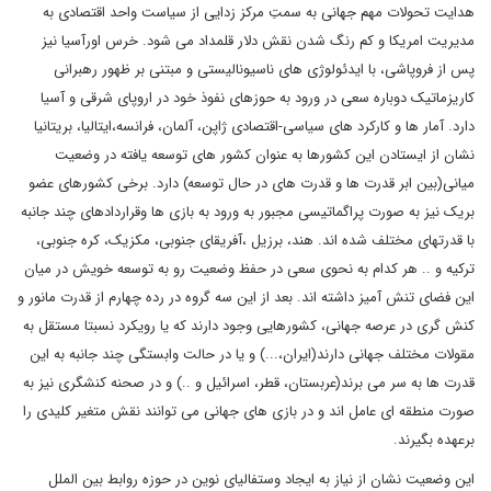
هدایت تحولات مهم جهانی به سمتِ مرکز زدایی از سیاست واحد اقتصادی به
مدیریت امریکا و کم رنگ شدن نقش دلار قلمداد می شود. خرس اورآسیا نیز
پس از فروپاشی، با ایدئولوژی های ناسیونالیستی و مبتنی بر ظهور رهبرانی
کاریزماتیک دوباره سعی در ورود به حوزهای نفوذ خود در اروپای شرقی و آسیا
دارد. آمار ها و کارکرد های سیاسی-اقتصادی ژاپن، آلمان، فرانسه،ایتالیا، بریتانیا
نشان از ایستادن این کشورها به عنوان کشور های توسعه یافته در وضعیت
میانی(بین ابر قدرت ها و قدرت های در حال توسعه) دارد. برخی کشورهای عضو
بریک نیز به صورت پراگماتیسی مجبور به ورود به بازی ها وقراردادهای چند جانبه
با قدرتهای مختلف شده اند. هند، برزیل ،آفریقای جنوبی، مکزیک، کره جنوبی،
ترکیه و .. هر کدام به نحوی سعی در حفظ وضعیت رو به توسعه خویش در میان
این فضای تنش آمیز داشته اند. بعد از این سه گروه در رده چهارم از قدرت مانور و
کنش گری در عرصه جهانی، کشورهایی وجود دارند که یا رویکرد نسبتا مستقل به
مقولات مختلف جهانی دارند(ایران،...) و یا در حالت وابستگی چند جانبه به این
قدرت ها به سر می برند(عربستان، قطر، اسرائیل و ..) و در صحنه کنشگری نیز به
صورت منطقه ای عامل اند و در بازی های جهانی می توانند نقش متغیر کلیدی را
برعهده بگیرند.
این وضعیت نشان از نیاز به ایجاد وستفالیای نوین در حوزه روابط بین الملل