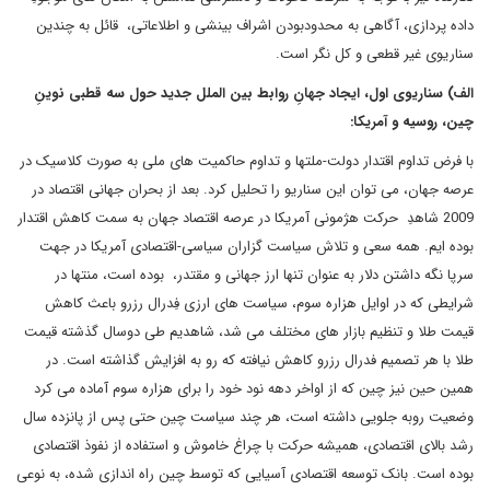
داده پردازی، آگاهی به محدودبودن اشراف بینشی و اطلاعاتی، قائل به چندین
سناریوی غیر قطعی و کل نگر است.
الف) سناریوی اول، ایجاد جهانِ روابط بین الملل جدید حول سه قطبی نوینِ
چین، روسیه و آمریکا:
با فرض تداوم اقتدار دولت-ملتها و تداوم حاکمیت های ملی به صورت کلاسیک در
عرصه جهان، می توان این سناریو را تحلیل کرد. بعد از بحران جهانی اقتصاد در
2009 شاهدِ حرکت هژمونی آمریکا در عرصه اقتصاد جهان به سمت کاهش اقتدار
بوده ایم. همه سعی و تلاش سیاست گزاران سیاسی-اقتصادی آمریکا در جهت
سرپا نگه داشتن دلار به عنوان تنها ارز جهانی و مقتدر، بوده است، منتها در
شرایطی که در اوایل هزاره سوم، سیاست های ارزی فِدرال رزرو باعث کاهش
قیمت طلا و تنظیم بازار های مختلف می شد، شاهدیم طی دوسال گذشته قیمت
طلا با هر تصمیم فدرال رزرو کاهش نیافته که رو به افزایش گذاشته است. در
همین حین نیز چین که از اواخر دهه نود خود را برای هزاره سوم آماده می کرد
وضعیت روبه جلویی داشته است، هر چند سیاست چین حتی پس از پانزده سال
رشد بالای اقتصادی، همیشه حرکت با چراغ خاموش و استفاده از نفوذ اقتصادی
بوده است. بانک توسعه اقتصادی آسیایی که توسط چین راه اندازی شده، به نوعی