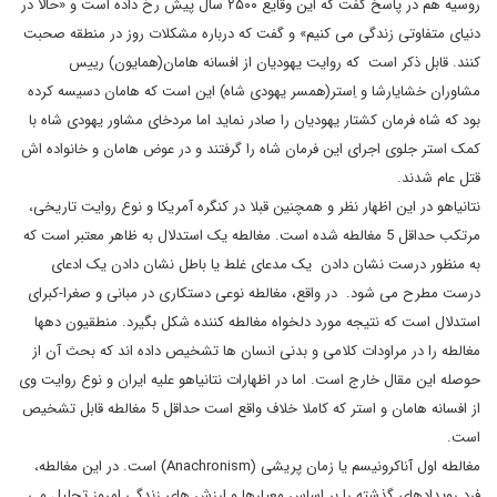
روسیه هم در پاسخ گفت که این وقایع ۲۵۰۰ سال پیش رخ داده است و «حالا در
دنیای متفاوتی زندگی می کنیم» و گفت که درباره مشکلات روز در منطقه صحبت
کنند. قابل ذکر است که روایت یهودیان از افسانه هامان(همایون) رییس
مشاوران خشایارشا و اِستر(همسر یهودی شاه) این است که هامان دسیسه کرده
بود که شاه فرمان کشتار یهودیان را صادر نماید اما مردخای مشاور یهودی شاه با
کمک استر جلوی اجرای این فرمان شاه را گرفتند و در عوض هامان و خانواده اش
قتل عام شدند.
نتانیاهو در این اظهار نظر و همچنین قبلا در کنگره آمریکا و نوع روایت تاریخی،
مرتکب حداقل 5 مغالطه شده است. مغالطه یک استدلال به ظاهر معتبر است که
به منظور درست نشان دادن یک مدعای غلط یا باطل نشان دادن یک ادعای
درست مطرح می شود. در واقع، مغالطه نوعی دستکاری در مبانی و صغرا-کبرای
استدلال است که نتیجه مورد دلخواه مغالطه کننده شکل بگیرد. منطقیون دهها
مغالطه را در مراودات کلامی و بدنی انسان ها تشخیص داده اند که بحث آن از
حوصله این مقال خارج است. اما در اظهارات نتانیاهو علیه ایران و نوع روایت وی
از افسانه هامان و استر که کاملا خلاف واقع است حداقل 5 مغالطه قابل تشخیص
است.
مغالطه اول آناکرونیسم یا زمان پریشی (Anachronism) است. در این مغالطه،
فرد رویدادهای گذشته را بر اساس معیارها و ارزش های زندگی امروز تحلیل می