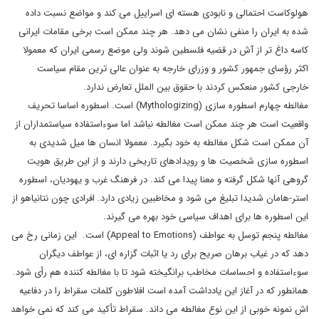
هولوکاست احتمالی و نابودی هسته ای اسراییل می کند و مواضع نسبت داده
شده به ایران را منفی نشان می دهد. هر چند ممکن است برخی مقامات ایرانی
کاسه داغ تر از آش در قضیه فلسطین شوند ولی موضع رسمی ایران که معمولا
اکثر رؤسای جمهور کشور و وزرای خارجه به عنوان عالی ترین مقام سیاست
خارجی کشور منعکس کردند با حقوق بین الملل تعارض ندارد.
مغالطه چهارم اسطوره سازی (Mythologizing) است. اسطوره اساسا تحریف
واقعیت است هر چند ممکن است مغالطه نباشد اما سوءاستفاده سیاستمداران از
آن ممکن است شکل مغالطه به خود بگیرد. معمولا انسان ها میل شدیدی به
اسطوره سازی شخصیت ها و رویدادهای تاریخی دارند و از این طریق هویت
گروهی آنها شکل گرفته و معنا پیدا می کند. در فرهنگ غرب و یهودیان، اسطوره
استر-هامان شدیدا تبلیغ می شود و مخاطبین زیادی دارد. افرادی چون نتانیاهو از
این اسطوره ها برای اهداف سیاسی خود بهره می گیرند.
مغالطه پنجم توسل به عواطف (Appeal to Emotions) است. این زمانی رخ می
دهد که در غیاب برهان صریح برای رد یا اثبات گزاره ای، از عواطف دیگران
سوءاستفاده و احساسات مخاطب برانگیخته شود تا با مغالطه کننده هم رأی شود.
همانطور که در آغاز این یادداشت آمده است افلاطون کلمات سقراط را در دفاعیه
اش نمونه خوبی از این نوع مغالطه می داند. سقراط تأکید می کند که نمی خواهد