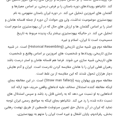
کند. نتانیاهو رویدادهای دوره باستان را بر فرض درستی، بر اساس معیارها و
گفتمان های امروزین تحلیل می کند. در دوره ایران باستان مفهومی به نام
یهودستیزی موضوعیت نداشت، ولی وی حوادث آن دوره از جمله افسانه هامان و
استر را بر اساس گفتمان ها و ارزش های حال که در آن یهودستیزی مذموم است
تحلیل می کند. در حالیکه یهودستیزی بیشتر یک پدیده مربوط به تاریخ
مسیحیت است تا ایران، اسلام و غیره.
مغالطه دوم وی شبیه سازی تاریخی (Historical Resembling) است. در شبیه
سازی تاریخی رویدادها و شخصیت های امروزین بر اساس وقایع و شخصیت
های تاریخی شبیه سازی می شوند. فرضا هم افسانه هامان و استر درست باشد
رهبران فعلی ایران را با هامان مقایسه کردن نادرست است. ایران و آدم هایش
دچار هزاران تحول شدند که این مقایسه از بن غلط است.
مغالطه سوم وی پهلوان پنبه (Straw man fallacy) است. در این مغالطه بجای
اینکه مغالطه کننده استدلال مخالف علیه ادعاهای واقعی حریف خود ارائه کند
ادعاهایی به او نسبت می دهد که به راحتی قابل رد باشد و سپس استدلال های
نسبت داده شده را رد می کند. نتانیاهو بجای اینکه به مواضع رسمی ایران توجه
نماید که ایران در آن بدنبال حق تعیین سرنوشت فلسطین از طریق نهضت رهایی
بخش، رفراندوم، پایان اشغال و غیره است ایران را متهم به یهودستیزی،