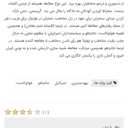
از دلسوزی و ترحم مخاطبان بهره ببرد. این نوع مغالطه همیشه از جنس کلمات
نیست. سقراط آوردن کودکان به دادگاه را مثال می زند. گریستن، حتی نازک
کردن صدای سخنران برای نفوذ در دل مخاطب، تمارض در فوتبال برای فریب داور
از جمله رفتارهای مغالطه آمیز هستند. در اینجا (افسانه استر-هامان) و همچنین
قضیه هولوکاست، نتانیاهو و سیاستمداران اسراییلی با مظلوم نمایی به دنبال
جلب رقیت مخاطب و نهایتاً هم رأی شدن مخاطب با مغالطه کننده هستند. در
اینجا نتانیاهو همچنین مرتکب مغالطه شبیه سازی تاریخی شده و به نوعی ایران
امروز و آلمان نازی را یکسان انگاری می کند.
کلید واژه ها:
یهودستیزی
اسرائیل
نتانیاهو
هولوکاست
( ۱ )
نظر شما :