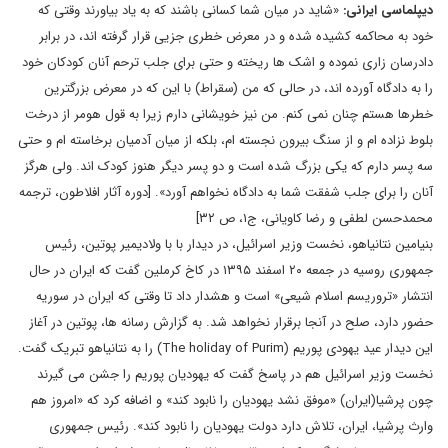
دیپلماسی ایرانی:
«شاید در میان شما کسانی باشند که به یاد بیاورند وقتی که
خود به محاکمه کشیده شده و در معرض خطری جزیی قرار گرفته اند، در برابر
دادرسان زاری نموده و اشک ها ریخته و حتی برای جلب ترحم آنان کودکان خود
را به دادگاه آورده اند، در حالی که من (سقراط) با این که در معرض بزرگترین
خطرها هستم چنان نمی کنم. من نیز خویشانی دارم زیرا به قول هومر از درخت
بلوط نزاده ام و از سنگ بیرون نجسته ام، بلکه از میان آدمیان برخاسته ام و حتی
سه پسر دارم که یکی بزرگ شده است و دو پسر دیگر هنوز کودک اند. ولی هرگز
آنان را برای جلب شفقت شما به دادگاه نخواهم آورد». [دوره آثار افلاطون، ترجمه
محمدحسن لطفی و رضا کاویانی، ج۱، ص ۳۲]
بنیامین نتانیاهو، نخست وزیر اسرائیل، در دیدار با با ولادیمیر پوتین، رئیس
جمهوری روسیه در جمعه ۲۰ اسفند ۱۳۹۵ در کاخ کرملین گفت که ایران در حال
انتشار «تروریسم اسلام شیعی» است و هشدار داد تا وقتی که ایران در سوریه
حضور دارد، صلح در آنجا برقرار نخواهد شد. به گزارش رسانه ها، پوتین در آغاز
این دیدار عید یهودی پوریم (The holiday of Purim) را به نتانیاهو تبریک گفت.
نخست وزیر اسرائیل هم در پاسخ گفت که یهودیان پوریم را جشن می گیرند
چون پرشیا(ایران) «موفق نشد یهودیان را نابود کند» و اضافه کرد که «امروز هم
وارث پرشیا، ایران، تلاش دارد دولت یهودیان را نابود کند». رئیس جمهوری