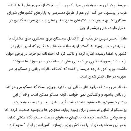
عربستان در این مصاحبه به روسیه یک ریسمان نجات از تحریم های فلج کننده
غرب را پیشنهاد می کند؛ آن هم از طریق دسترسی به بازارهای کشورهای شورای
همکاری خلیج فارس که بیشترشان منابع عظیم نفتی و منابع سرمایه گذاری در
اختیار دارند، حتی بیشتر از چین.
عادل الجبیر سپس در بیانیه ای از تمایل عربستان برای همکاری های مشترک با
روسیه در برخی زمینه ها گفت. او به توافقنامه های همکاری که اخیرا میان دو
کشور به امضا رسیده اشاره کرده و تاکید کرد که اختلافات دو طرف در برخی موارد
از جمله در سوریه تاثیری بر همکاری های دو جانبه در سایر حوزه ها نخواهد
داشت. وزیر امور خارجه عربستان گفت که اختلاف نظرات ریاض و مسکو بر سر
سوریه در حال کمتر شدن است.
به نظر می رسد که بیانیه هایی نظیر این، دقیقا چیزی است که مسکو می خواهد
از ریاض بشنود و واشنگتن نمی خواهد. البته مسکو ممکن است واقعا از این
پیشنهاد سعودی ها خشنود نشده باشد. گرچه عادل الجبیر در مصاحبه خود با
پولیتیکو از تمایل عربستان برای بهبود روابط سعودی ها و روسیه صحبت کرده، اما
او همچنین مشخص کرده که به تهران به عنوان دوست مسکو نگاه مثبتی ندارد.
او در این مصاحبه، تهران را به تلاش برای بازسازی "امپراتوری ایران" متهم کرد.