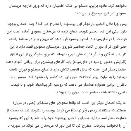
نخواهد کرد. علاوه براین، مسکو بی شک اطمینان دارد که وزیر خارجه عربستان
سعودی نیز این موضوع را می داند.
پس چرا عادل الجبیر بار دیگر این پیشنهاد را مطرح می کند؟ چند احتمال وجود
دارد. یکی این که، الجبیر تلویحا اذعان کرده که عربستان سعودی آماده است این
فرصت را در خاورمیانه در اختیار روسیه قرار دهد که نیروی برتر در منطقه باشد،
حتی قوی تر از دوران اتحاد جماهیر شوروی. عربستان سعودی قصد دارد با این
کار به واشنگتن و دیگر قدرت های غربی بفهماند که برای جلوگیری از این اتفاق
(افزایش حضور روسیه در خاورمیانه) باید کارهای بیشتری برای ریاض انجام دهند.
احتمال دیگر این است که عادل الجبیر تلاش دارد تا میان مسکو و تهران فاصله
بیندازد یا به عبارت بهتر اختلافات میان این دو کشور را تشدید کند. مفسران و
ناظران ایرانی همواره هشدار می دهند که روسیه اگر پیشنهاد خوب و با قیمت
بالایی داشته باشد، حاضر است ایران را بفروشد.
اما یک احتمال دیگر این است که واقعا سعودی های متنفذی (حتی در دربار)
هستند که معتقدند ریاض (در نهایت) می تواند روسیه را تشویق کند که دست از
حمایت بشار اسد بردارد. بنابراین الجبیر پیشنهاد خود را با علم به این که روسیه
آن را نخواهد پذیرفت، مطرح کرد تا این باور که عربستان می تواند در سوریه با