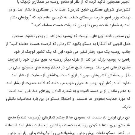
الجبیر همچنین تاکید کرده که از نظر او منافع روسیه در همکاری نزدیک با
کشورهای شورای همکاری خلیج (فارس) است نه در همکاری با بشار اسد. و در
نهایت، وزیر امور خارجه عربستان خطاب به کرملین اعلام کرد که "روزهای بشار
اسد به شماره افتاده، پس تا زمانی که وقت هست معامله کنید."
این سخنان قطعا چیزهایی نیست که روسیه بخواهد از ریاض بشنود. سخنان
عادل الجبیر که آشکارا به مسکو بگوید "تا زمانی که فرصت هست معامله کنید" از
جانب روسیه یک سوء رفتار تلقی می شود؛ این که یک کشور کوچک از خود
راضی به روسیه بزرگ امر کند. از طرف دیگر روسیه به هیچ عنوان خود را نیازمند
چنین توافقی نمی بیند. روسیه هیچ شکی در تحقق وعده های سعودی مبنی بر
بذل و بخشش کشورهای عربی در ازای دست برداشتن از حمایت از بشار اسد
ندارد. اما در کنار آن، روس ها خیلی خوب می دانند که ادامه حمایت از بشار اسد
به معنی ماندن او بر مسند قدرت و به شماره افتادن روزهای مخالفان اسد است
که مورد حمایت سعودی ها هستند. و احتمالا مسکو در این باره محاسبات دقیقی
دارند.
این برای اولین بار نیست که سعودی ها از چشم اندازهای (وسوسه کننده) منافع
اقتصادی برای متقاعد کردن روسیه به دست برداشتن از حمایت بشار اسد استفاده
می کنند. مسکو دفعات پیش چنین پیشنهادهایی را نپذیرفت و این بار نیز چنین