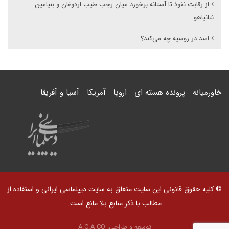
از رقابت نفوذ تا آستانه برخورد میان رجب طیب اردوغان و بنیامین
نتانیاهو
اسد در روسیه چه می‌کند؟
خاورمیانه
پرونده هسته ای
اروپا
آمریکا
آسیا و آفریقا
© کلیه حقوق قانونی این سایت متعلق به سایت دیپلماسی ایرانی و استفاده از
مطالب با ذکر منابع بلا مانع است.
توسعه و طراحی:
A.C.A CO