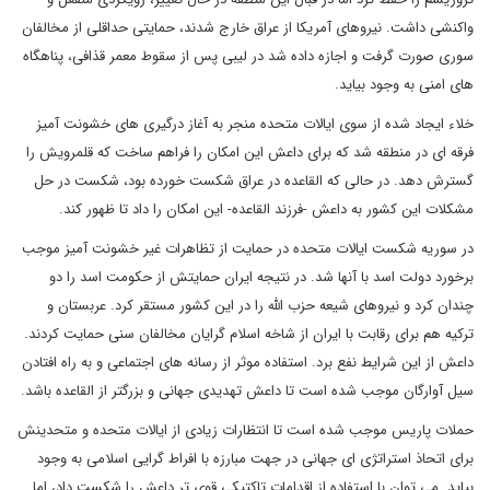
واکنشی داشت. نیروهای آمریکا از عراق خارج شدند، حمایتی حداقلی از مخالفان
سوری صورت گرفت و اجازه داده شد در لیبی پس از سقوط معمر قذافی، پناهگاه
های امنی به وجود بیاید.
خلاء ایجاد شده از سوی ایالات متحده منجر به آغاز درگیری های خشونت آمیز
فرقه ای در منطقه شد که برای داعش این امکان را فراهم ساخت که قلمرویش را
گسترش دهد. در حالی که القاعده در عراق شکست خورده بود، شکست در حل
مشکلات این کشور به داعش -فرزند القاعده- این امکان را داد تا ظهور کند.
در سوریه شکست ایالات متحده در حمایت از تظاهرات غیر خشونت آمیز موجب
برخورد دولت اسد با آنها شد. در نتیجه ایران حمایتش از حکومت اسد را دو
چندان کرد و نیروهای شیعه حزب الله را در این کشور مستقر کرد. عربستان و
ترکیه هم برای رقابت با ایران از شاخه اسلام گرایان مخالفان سنی حمایت کردند.
داعش از این شرایط نفع برد. استفاده موثر از رسانه های اجتماعی و به راه افتادن
سیل آوارگان موجب شده است تا داعش تهدیدی جهانی و بزرگتر از القاعده باشد.
حملات پاریس موجب شده است تا انتظارات زیادی از ایالات متحده و متحدینش
برای اتحاذ استراتژی ای جهانی در جهت مبارزه با افراط گرایی اسلامی به وجود
بیاید. می توان با استفاده از اقدامات تاکتیکی قوی تر داعش را شکست داد، اما