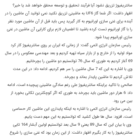
سانتریفیوژ تزریق نشود آیا فرآیند تحقیق و توسعه محقق خواهد شد یا خیر؟
اظهار داشت: اگر شما گاز UF6 به ماشینی تزریق نکنید نمی توانید آن ماشین را در
آینده برای غنی سازی اورانیوم به کار گیرید پس باید قبل از آن ماشین مورد نظر
را با گاز اورانیوم تست کرده باشید تا اطمینان لازم برای کارایی آن ماشین در غنی
سازی اورانیوم پیدا شود.
رئیس سازمان انرژی اتمی گفت: از زمانی که ایران بر روی سانتریفیوژ کار کرد
مواد اولیه را از خارج و از بازار سیاه تهیه کردیم و بعد مهندسی معکوس را در سال
69 آغاز کردیم به طوری که سال 76 توانستیم دو ماشین را بچرخانیم.
وی با اشاره به این که 7 سال ماشین را سر هم کردیم، ادامه داد: در این مدت
تلاش کردیم تا ماشین پایدار بماند و بچرخد.
صالحی با تاکید براینکه سانتریفیوژ علی رغم سادگی ماشینی پیچیده است، ادامه
داد: 6 هزار دور ماشین باید بچرخد به طوری که اگر کوچکترین تکانی بخورد از
بین می رود.
رئیس سازمان انرژی اتمی با اشاره به اینکه پایداری این ماشین کار حساسی
است، افزود: سال ها طول کشید که توانستیم به این مهم دست یابیم.
وی با بیان این که سال 89 یعنی 9 سال بعد توانستیم اولین آبشار 164 تایی
سانتریفیوژ را به کار بگیرم اظهار داشت: از این زمان بود که غنی سازی را شروع