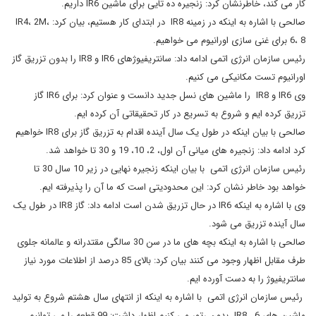
کار می کند، خاطرنشان کرد: زنجیره ده تایی برای ماشین IR6 داریم.
صالحی با اشاره به اینکه در زمینه IR8 در ابتدای کار هستیم، بیان کرد: IR4، 2M،
6، 8 برای غنی سازی اورانیوم می خواهیم.
رئیس سازمان انرژی اتمی ادامه داد: سانتریفیوژهای IR6 و IR8 را بدون تزریق گاز
اورانیوم تست مکانیکی می کنیم.
وی IR6 و IR8 را ماشین های نسل جدید دانست و عنوان کرد: برای IR6 گاز
تزریق کرده ایم و شروع به تسریع در کار تحقیقاتی آن کرده ایم.
صالحی با بیان اینکه در طول یک سال آینده اقدام به تزریق گاز برای IR8 خواهیم
کرد ادامه داد: زنجیره های میانی آن اول، 2، 10، 19 و 30 تا خواهد شد.
رئیس سازمان انرژی اتمی با بیان اینکه زنجیره نهایی در زیر 10 سال 30 تا
خواهد بود خاطر نشان کرد: این محدودیتی است که ما آن را پذیرفته ایم.
وی با اشاره به اینکه IR6 در حال تزریق شدن است ادامه داد: گاز IR8 در طول یک
سال آینده تزریق می شود.
صالحی با اشاره به اینکه بچه های ما در سن 30 سالگی مقتدرانه و عالمانه جلوی
طرف مقابل اظهار وجود می کنند بیان کرد: بالای 85 درصد از اطلاعات مورد نیاز
سانتریفیوژ را به دست آورده ایم.
رئیس سازمان انرژی اتمی با اشاره به اینکه از انتهای سال هشتم شروع به تولید
ماشین های IR8 , 6 بدون رتور می کنیم اظهار داشت: 99 قطعه را می توانیم