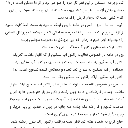
کرد و برجام مستقل از این نظر کار خود را جلو می برد و الزاما ممکن است در 15
دسامبر وقتی آژانس نظر می دهد پرونده هسته ای ایران بسته نشود، ولی این
اقدام کافی است که برجام کارش را ادامه دهد.
رئیس سازمان انرژی اتمی در ادامه با بیان اینکه ما باید به سمت اخذ کارت سفید
از آژانس برویم، گفت: بعد از اینکه برجام عملیاتی شد پذیرفتیم که پروتکل الحاقی
را داوطلبانه اجرا کنیم تا زمانی که این پروتکل به تصویب مجلس برسد.
راکتور اراک هم چنان راکتور آب سنگین باقی خواهد ماند
وی در ادامه در خصوص فعالیت راکتور آب سنگین اراک اظهار داشت: تعریف
راکتور آب سنگین به غنای سوخت نیست بلکه تعریف راکتور آب سنگین به
استفاده از آب سنگین به عنوان کند کننده و منعکس کننده نیترون است، لذا
راکتور آب سنگین اراک راکتور آب سنگین باقی می ماند.
صالحی در خصوص تقسیم مسئولیت ها در قبال راکتور آب سنگین اراک اظهار
داشت: چند بار کارشناسان ما به چین رفتند و یکی دو بار هم چینی ها به ایران
آمدند هم چنین ما در وین به تفصیل با آمریکا و چین در خصوص این موضوع
صحبت کردیم و قرار شد یک جلسه سه جانبه در چین با حضور ایران، آمریکا و
چین برگزار شود که این موضوع در حال پیگیری است.
جان کری به اشتباه اعلام کرد قرار است در قلب راکتور اراک بتون ریخته شود