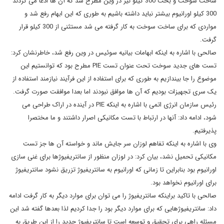
ساخت سوخت و بحث 300 کیلو نیز در وین مطرح شد که آن ها ادعا می کردند
300 کیلو اورانیوم بیشتر نباید داشته باشیم به طوری که این ابهام رفع شد و
مواردی که برای ساخت سوخت به کار گرفته می شد مستثنی از 300 کیلو قرار
گرفت.
صالحی با اشاره به اینکه ابهامات بیانیه سوئیس در وین رفع شد، خاطرنشان کرد:
تست های جدید سوخت تحت عنوان تست PIE مطرح بود که توانستیم این
موضوع را جا بیندازیم به طوری که برای استفاده از این فرآیند نیازمند استفاده از
یک سری تجهیزات بودیم که آن ها موافق نبودند اما بعدا موافقت صورت گرفت.
رئیس سازمان انرژی اتمی با اشاره به اینکه PIE در آینده در اراک طراحی می
شود، ادامه داد: آنها در ارتباط با تست مکانیکی اصرار داشتند و ما مختصرا
پذیرفتیم.
وی با اشاره به اینکه تفاهم لوزان سر جایش ماند و خواسته آن ها جز تست
مکانیکی تحمیل نشد، بیان کرد: در لوزان منظور از سانتریفیوژها برای غنی سازی
اورانیوم بود بنابراین تا زمانی که اورانیوم به سانتریفیوژ تزریق نشود سانتریفیوژ
برای اورانیوم نخواهد بود.
صالحی با تاکید براینکه سانتریفیوژ را می توان برای موارد دیگر به کار گرفت ادامه
داد: سانتریفیوژهایی که برای موارد دیگر بود را جدا کردیم لذا بعدها گفته شد این
مسئله راهی برای تحقیق و توسعه است تا سانتریفیوژ جدید را از این طریق به