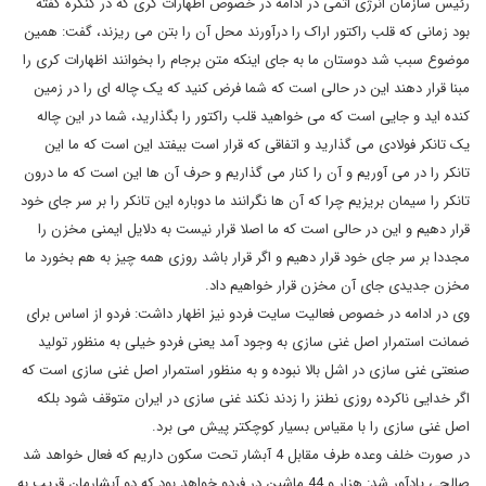
رئیس سازمان انرژی اتمی در ادامه در خصوص اظهارات کری که در کنگره گفته
بود زمانی که قلب راکتور اراک را درآورند محل آن را بتن می ریزند، گفت: همین
موضوع سبب شد دوستان ما به جای اینکه متن برجام را بخوانند اظهارات کری را
مبنا قرار دهند این در حالی است که شما فرض کنید که یک چاله ای را در زمین
کنده اید و جایی است که می خواهید قلب راکتور را بگذارید، شما در این چاله
یک تانکر فولادی می گذارید و اتفاقی که قرار است بیفتد این است که ما این
تانکر را در می آوریم و آن را کنار می گذاریم و حرف آن ها این است که ما درون
تانکر را سیمان بریزیم چرا که آن ها نگرانند ما دوباره این تانکر را بر سر جای خود
قرار دهیم و این در حالی است که ما اصلا قرار نیست به دلایل ایمنی مخزن را
مجددا بر سر جای خود قرار دهیم و اگر قرار باشد روزی همه چیز به هم بخورد ما
مخزن جدیدی جای آن مخزن قرار خواهیم داد.
وی در ادامه در خصوص فعالیت سایت فردو نیز اظهار داشت: فردو از اساس برای
ضمانت استمرار اصل غنی سازی به وجود آمد یعنی فردو خیلی به منظور تولید
صنعتی غنی سازی در اشل بالا نبوده و به منظور استمرار اصل غنی سازی است که
اگر خدایی ناکرده روزی نطنز را زدند نکند غنی سازی در ایران متوقف شود بلکه
اصل غنی سازی را با مقیاس بسیار کوچکتر پیش می برد.
در صورت خلف وعده طرف مقابل 4 آبشار تحت سکون داریم که فعال خواهد شد
صالحی یادآور شد: هزار و 44 ماشین در فردو خواهد بود که دو آبشارمان قریب به