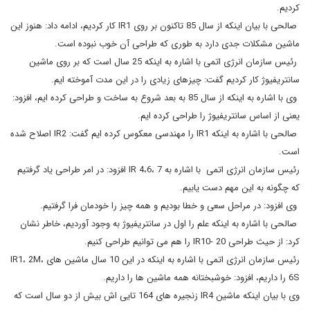
کردیم.
صالحی با بیان اینکه از سال 85 تاکنون بر روی IR1 کار کردیم، ادامه داد: هنوز این
ماشین مشکلات جدی دارد به طوری که طراحی آن خوب نبوده است.
رئیس سازمان انرژی اتمی با اشاره به اینکه 25 سال است که بر روی ماشین
سانتریفیوژ کار کردیم گفت: چیزهای زیادی را در این مدت آموخته ایم.
وی با اشاره به اینکه از سال 85 به بعد شروع به ساخت و طراحی کرده ایم، افزود:
یعنی از اساس سانتریفیوژ را طراحی کرده ایم.
صالحی با اشاره به اینکه IR1 را مهندسی معکوس کرده ایم گفت: IR2 اصلاح شده
است.
رئیس سازمان انرژی اتمی با اشاره به IR 4،6، 7 افزود: در امر طراحی یاد گرفتیم
که چگونه به این مهم دست یابیم.
وی افزود: در مراحل سعی و خطا بودیم و همه چیز را خودمان فرا گرفتیم.
صالحی با اشاره به اینکه علم را اول در سانتریفیوژ به وجود آوردیم، خاطر نشان
کرد: از حیث طراحی IR10- 20 را هم می توانیم طراحی کنیم.
رئیس سازمان انرژی اتمی با اشاره به اینکه در این 10 سال ماشین های IR1، 2M،
6S را داریم، افزود: خوشبختانه همه ماشین ها را داریم.
وی با بیان اینکه ماشین IR4 زنجیره های 164 تایی اش بیش از دو سال است که