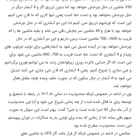
350 ماشین در حال چرخش خواهد بود اما بدون تزریق گاز و 4 آبشار دیگر در
حال چرخش نخواهد بود و تحت خلا است یعنی تنها کاری که ما الان نمی کنیم
این است که اورانیوم تزریق نمی کنیم لذا این دو آبشاری که در حال چرخش
خواهد بود با هزار و 44 ماشین سر جایش باقی می ماند و بقیه ماشین ها را که
قریب به 1600، 700 ماشین است برمی داریم و این دو آبشاری که در حال
چرخش خواهد بود در آینده تبدیل می شود به آبشارهایی برای تولید ایزتوپ های
پایدار و 4 آبشاری که تحت خلا است قریب به 700، 800 ماشین می شود برای
این است که اگر خدایی ناکرده روزی زیرقولشان زدند ما می توانیم فوری برگردانیم
و غنی سازی را شروع کنیم. یعنی 4 آبشاری که الان غنی سازی می کنند تبدیل
می شود به 4 آبشار در حال سکون که در صورت خلف وعده طرف مقابل فعال
خواهند شد.
وی در ادامه در خصوص اینکه محدودیت ده سالی که 1+5 در رابطه با تحقیق و
توسعه برای ما قائل شده است از چه زمانی شروع می شود و آیا این محدودیت
از آذر ماه سال 93 اجرا شده است یا خیر؟ گفت: بهتر است این سوال به صورت
مبهم باقی بماند اما از زمانی که بنده برای اولین بار به مذاکرات در لوزان پیوستم
این بحث محدودیت مطرح شده بود.
صالحی در ادامه در خصوص اینکه گر قرار باشد گاز UF6 به ماشین های