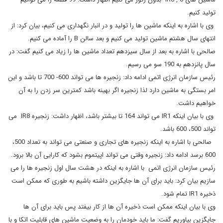
تولید کنیم.
وی با اشاره به اینکه ماشین ها را تولید و در انبار نگهداری می کنیم، بیان کرد: از
انتهای سال هشتم ماشین تولید می کنیم و بعد سالن B را آماده می کنیم.
صالحی با اشاره به بعد از سال سیزدهم تعداد ماشین ها را زیاد می کنیم گفت: در
سال پانزدهم به 190 سو می رسیم.
رئیس سازمان انرژی اتمی ادامه داد: زنجیره ها می تواند 600- 700 تا باشد و این
امر بستگی به ماشین دارد لذا زنجیره اگر بهینه باشد کمترین سر زدن را به آن
خواهیم داشت.
وی با بیان اینکه IR1 می تواند 164 تا بیشتر باشد، اظهار داشت: زنجیره IR8 می
تواند 500، 600 باشد.
صالحی با اشاره به اینکه زنجیره های تجاری و صنعتی می تواند به تعداد 500،
600 برسد ادامه داد: زنجیره وقتی می تواند اپیتموم بشود که کارایی آن بالا برود.
رئیس سازمان انرژی اتمی با اشاره به اینکه در هشت سال اول زنجیره ها را می
سازیم بیان کرد: باید برای آن ها جایگزین داشته باشیم به طوری که ممکن است
ذخیره IR1 تمام شود.
وی با بیان اینکه ممکن است ذخیره آن ها از کار بیفتد پس باید برای آن ها
جایگزین بیاوریم گفت: ما باید خودمان را به وضعیت ماشین های قابلیت اتکا و با