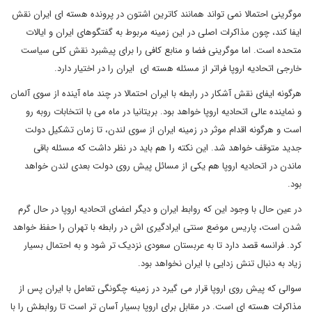
موگرینی احتمالا نمی تواند همانند کاترین اشتون در پرونده هسته ای ایران نقش
ایفا کند، چون مذاکرات اصلی در این زمینه مربوط به گفتگوهای ایران و ایالات
متحده است. اما موگرینی فضا و منابع کافی را برای پیشبرد نقش کلی سیاست
خارجی اتحادیه اروپا فراتر از مسئله هسته ای ایران را در اختیار دارد.
هرگونه ایفای نقش آشکار در رابطه با ایران احتمالا در چند ماه آینده از سوی آلمان
و نماینده عالی اتحادیه اروپا خواهد بود. بریتانیا در ماه می با انتخابات روبه رو
است و هرگونه اقدام موثر در زمینه ایران از سوی لندن، تا زمان تشکیل دولت
جدید متوقف خواهد شد. این نکته را هم باید در نظر داشت که مسئله باقی
ماندن در اتحادیه اروپا هم یکی از مسائل پیش روی دولت بعدی لندن خواهد
بود.
در عین حال با وجود این که روابط ایران و دیگر اعضای اتحادیه اروپا در حال گرم
شدن است، پاریس موضع سنتی ایرادگیری اش در رابطه با تهران را حفظ خواهد
کرد. فرانسه قصد دارد تا به عربستان سعودی نزدیک تر شود و به احتمال بسیار
زیاد به دنبال تنش زدایی با ایران نخواهد بود.
سوالی که پیش روی اروپا قرار می گیرد در زمینه چگونگی تعامل با ایران پس از
مذاکرات هسته ای است. در مقابل برای اروپا بسیار آسان تر است تا روابطش را با