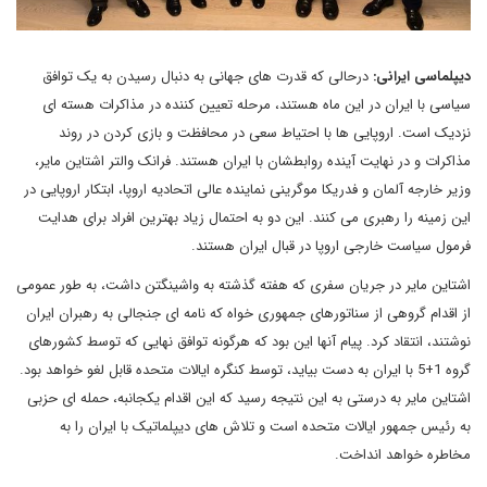
دیپلماسی ایرانی:
درحالی که قدرت های جهانی به دنبال رسیدن به یک توافق
سیاسی با ایران در این ماه هستند، مرحله تعیین کننده در مذاکرات هسته ای
نزدیک است. اروپایی ها با احتیاط سعی در محافظت و بازی کردن در روند
مذاکرات و در نهایت آینده روابطشان با ایران هستند. فرانک والتر اشتاین مایر،
وزیر خارجه آلمان و فدریکا موگرینی نماینده عالی اتحادیه اروپا، ابتکار اروپایی در
این زمینه را رهبری می کنند. این دو به احتمال زیاد بهترین افراد برای هدایت
فرمول سیاست خارجی اروپا در قبال ایران هستند.
اشتاین مایر در جریان سفری که هفته گذشته به واشینگتن داشت، به طور عمومی
از اقدام گروهی از سناتورهای جمهوری خواه که نامه ای جنجالی به رهبران ایران
نوشتند، انتقاد کرد. پیام آنها این بود که هرگونه توافق نهایی که توسط کشورهای
گروه 1+5 با ایران به دست بیاید، توسط کنگره ایالات متحده قابل لغو خواهد بود.
اشتاین مایر به درستی به این نتیجه رسید که این اقدام یکجانبه، حمله ای حزبی
به رئیس جمهور ایالات متحده است و تلاش های دیپلماتیک با ایران را به
مخاطره خواهد انداخت.