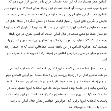
اشتاین مایر هشدار داد که این نامه مقامات ایران را در حالتی قرار می دهد که
«رو به غرب کنند و بپرسند آیا اسناد شما در این زمینه معتبر است؟» این اظهار نظر
اشتاین مایر، نگرانی های ایران در زمینه توانایی ایالات متحده در عمل به وعده
هایش و نگرانی های اروپا از اعتبار ایالات متحده و نقش کنگره در ایجاد مانع در
سیاست خارجی اتحادیه اروپا را نشان می دهد. اگرچه اروپا از طریق اتحادیه اروپا
خواستار حفظ موضعی متحد در قبال ایران است، اما اتفاق نظری در این رابطه
وجود دارد که کنگره نباید به صورت یکجانبه و نامعقول دیپلماسی بین المللی را
تضعیف کند. هرگونه اقدامی در این رابطه سنت خطرناکی است که به احتمال زیاد
همکاری میان دو سوی اقیانوس اطلس در زمینه آینده تحریم ها را تضعیف می
کند.
در همین حال نماینده عالی اتحادیه اروپا نشان داده است که هم او و اروپا می
خواهند نقشی فعال تر در زمینه پرونده ایران داشته باشند. موگرینی اقدامی مهم
در این زمینه انجام داد و از محمدجواد ظریف، وزیر خارجه ایران دعوت کرد تا به
بروکسل بیاید و در جلسه ویژه کمیته روابط خارجی اتحادیه اروپا حضور یابد. در
حالی که مذاکرات بر روی مسئله هسته ای متمرکز شده است، در این جلسه که در
پایتخت اتحادیه اروپا برگزار شد، موگرینی خواستار نقش فعال ایران در زمینه
مبارزه با منازعات خاورمیانه شد.