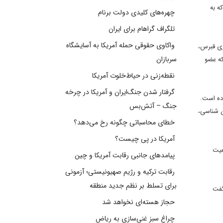
ه به
چهره‌های کلیدی دولت برنام
تلگراف گراهام برای ایران
واکاوی حقوقی حمله آمریکا به آسایشگاه
ری قبرس،
سربازان
که عضو
نقطه‌زنی در حیاط‌خلوت آمریکا
گرفتار شدن جنگ‌ایران و آمریکا در چرخه
وده است.
جنگ – آتش‌بس
ن شناسی،
خطای محاسباتی چگونه رخ می‌دهد؟
آمریکا در پی چیست؟
عیت
پیامدهای جانبی رقابت آمریکا و چین
رقابت ترکیه و رژیم صهیونیستی؛ آزمونی
برای تسلط بر نظم جدید منطقه
گفت
حجاز هسته‌ای نخواهد شد
چراغ سبز غنی‌سازی به ریاض