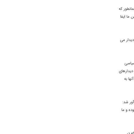
انطور که
م دوستان روس ما ایفا
دیدار می
ه سیاسی
 دیدارهای
ر اعضای 1+5 می شنوید. چرا که آنها به
ور شد:
ده و ما
ه در