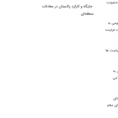
 و خشونت
جایگاه و کارکرد پاکستان در معادلات
منطقه‌ای
ومی به
 فزاینده
یاست ها
 به
امی
تای
ی مقام