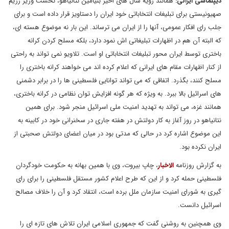
دیپلماسی ایرانی:
همانند رویه سال های اخیر بنیامین نتانیاهو، نخست وزیر رژیم
صهیونیستی برای تبلیغات انتخاباتی خود ایران را دستاویز قرار داده است و برای
جلب رای افکار عمومی، آنها را از ایران می ترساند. این بار نه موضوع هسته ای،
که البته آن هم در اظهارات تبلیغاتی اش نمود دارد، بلکه مسلح کردن کرانه
باختری توسط ایران محور تبلیغات انتخاباتی او است. تلاویو نمی تواند به راحتی
از کنار اظهارات مقام های ایرانی که اعلام کرده اند می خواهند کرانه باختری را
مسلح کنند، بگذرد. اتفاقی که می تواند توانایی فلسطینی ها را در برابر دشمنی
های اسرائیل بالا ببرد. به ویژه که هر گونه افزایش توان نظامی در کرانه باختری،
همانند غزه، می تواند به تهدید امنیت ملی اسرائیل منجر شود. برای همین
نتانیاهو در روز آغاز به کار دولتش در هفته جاری در سخنرانی خود در کابینه به
این موضوع اشاره کرد در حالی که مدتی بود در میان اعضای دولتش صحبتی از
ایران نکرده بود.
به گزارش روزنامه
الاخبار
، چاپ بیروت، وی با همین بهانه به حکومت خودگردان
فلسطینی حمله کرد و از این که طرح اعلام کشور مستقل فلسطینی را برای رای
گیری به شورای امنیت سازمان ملل برده است، انتقاد کرد و آن را خلاف مصالح
اسرائیل دانست.
وی همچنین به روشنی گفت که جمهوری اسلامی ایران تلاش های تازه ای را