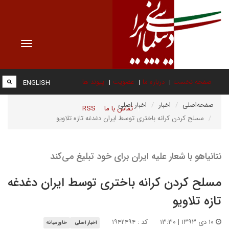
Toggle
vigation
صفحه نخست
درباره ما
عضویت
پیوند ها
ENGLISH
صفحه‌اصلی
اخبار
اخبار اصلی
تماس با ما
RSS
مسلح کردن کرانه باختری توسط ایران دغدغه تازه تلاویو
نتانیاهو با شعار علیه ایران برای خود تبلیغ می‌کند
مسلح کردن کرانه باختری توسط ایران دغدغه
تازه تلاویو
۱۰ دی ۱۳۹۳ | ۱۳:۳۰
کد : ۱۹۴۲۴۹۴
اخبار اصلی
خاورمیانه